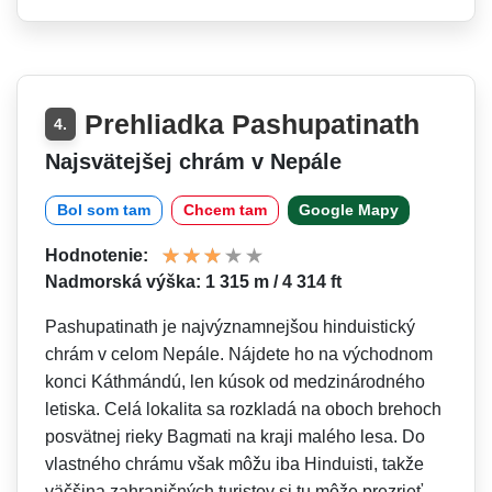
Prehliadka Pashupatinath
4.
Najsvätejšej chrám v Nepále
Bol som tam
Chcem tam
Google Mapy
Hodnotenie:
Nadmorská výška: 1 315 m / 4 314 ft
Pashupatinath je najvýznamnejšou hinduistický
chrám v celom Nepále. Nájdete ho na východnom
konci Káthmándú, len kúsok od medzinárodného
letiska. Celá lokalita sa rozkladá na oboch brehoch
posvätnej rieky Bagmati na kraji malého lesa. Do
vlastného chrámu však môžu iba Hinduisti, takže
väčšina zahraničných turistov si tu môže prezrieť