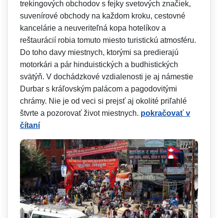
trekingových obchodov s fejky svetových značiek,
suvenírové obchody na každom kroku, cestovné
kancelárie a neuveriteľná kopa hotelíkov a
reštaurácií robia tomuto miesto turistickú atmosféru.
Do toho davy miestnych, ktorými sa predierajú
motorkári a pár hinduistických a budhistických
svätýň. V dochádzkové vzdialenosti je aj námestie
Durbar s kráľovským palácom a pagodovitými
chrámy. Nie je od veci si prejsť aj okolité priľahlé
štvrte a pozorovať život miestnych.
pokračovať v
čítaní