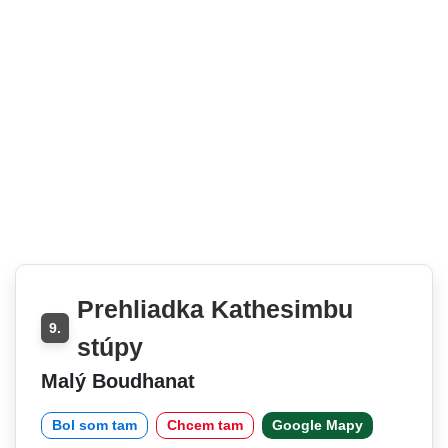
Prehliadka Kathesimbu
9.
stúpy
Malý Boudhanat
Bol som tam
Chcem tam
Google Mapy