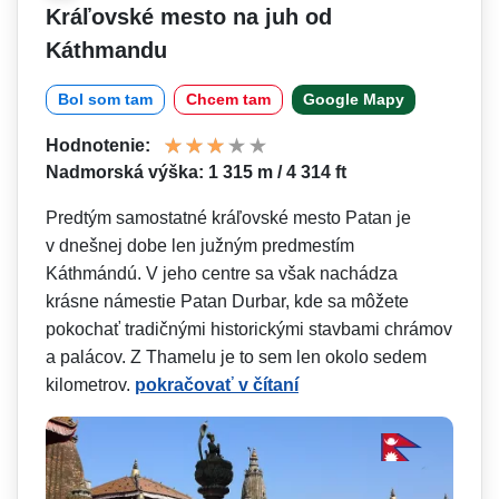
Kráľovské mesto na juh od
Káthmandu
Bol som tam
Chcem tam
Google Mapy
Hodnotenie:
Nadmorská výška: 1 315 m / 4 314 ft
Predtým samostatné kráľovské mesto Patan je
v dnešnej dobe len južným predmestím
Káthmándú. V jeho centre sa však nachádza
krásne námestie Patan Durbar, kde sa môžete
pokochať tradičnými historickými stavbami chrámov
a palácov. Z Thamelu je to sem len okolo sedem
kilometrov.
pokračovať v čítaní