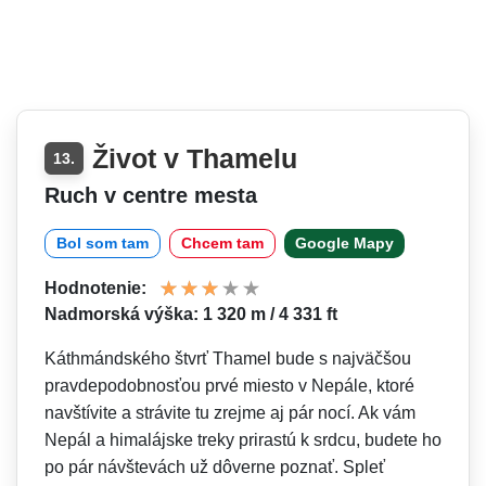
Život v Thamelu
13.
Ruch v centre mesta
Bol som tam
Chcem tam
Google Mapy
Hodnotenie:
Nadmorská výška: 1 320 m / 4 331 ft
Káthmándského štvrť Thamel bude s najväčšou
pravdepodobnosťou prvé miesto v Nepále, ktoré
navštívite a strávite tu zrejme aj pár nocí. Ak vám
Nepál a himalájske treky prirastú k srdcu, budete ho
po pár návštevách už dôverne poznať. Spleť