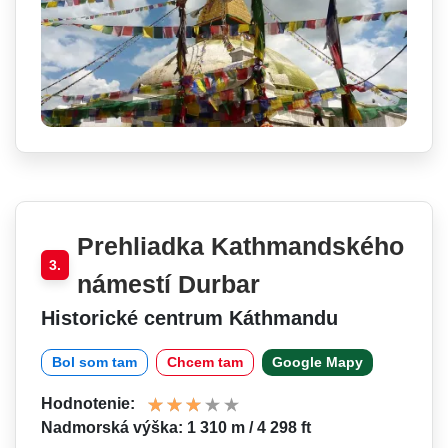
Prehliadka Kathmandského
3.
námestí Durbar
Historické centrum Káthmandu
Bol som tam
Chcem tam
Google Mapy
Hodnotenie:
Nadmorská výška: 1 310 m / 4 298 ft