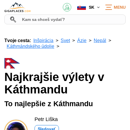
SK
MENU
Tvoje cesta:
Inšpirácia
Svet
Ázie
Nepál
Káthmándského údolie
Najkrajšie výlety v
Káthmandu
To najlepšie z Káthmandu
Petr Liška
Sledovať