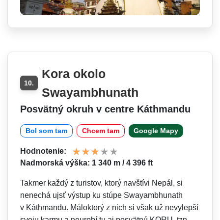
Kora okolo
10.
Swayambhunath
Posvätný okruh v centre Káthmandu
Bol som tam
Chcem tam
Google Mapy
Hodnotenie:
Nadmorská výška: 1 340 m / 4 396 ft
Takmer každý z turistov, ktorý navštívi Nepál, si
nenechá ujsť výstup ku stúpe Swayambhunath
v Káthmandu. Máloktorý z nich si však už nevylepší
svoju karmu a neurobí tu aj posvätnú KORU, tzn.