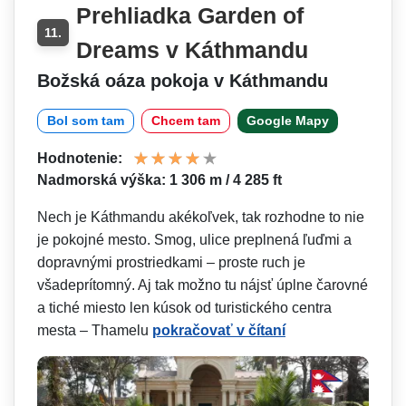
Prehliadka Garden of
11.
Dreams v Káthmandu
Božská oáza pokoja v Káthmandu
Bol som tam
Chcem tam
Google Mapy
Hodnotenie:
Nadmorská výška: 1 306 m / 4 285 ft
Nech je Káthmandu akékoľvek, tak rozhodne to nie
je pokojné mesto. Smog, ulice preplnená ľuďmi a
dopravnými prostriedkami – proste ruch je
všadeprítomný. Aj tak možno tu nájsť úplne čarovné
a tiché miesto len kúsok od turistického centra
mesta – Thamelu
pokračovať v čítaní