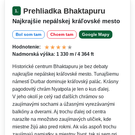
Prehliadka Bhaktapuru
1.
Najkrajšie nepálskej kráľovské mesto
Bol som tam
Chcem tam
Google Mapy
Hodnotenie:
Nadmorská výška: 1 330 m / 4 364 ft
Historické centrum Bhaktapuru je bez debaty
najkrajšie nepálskej kráľovské mesto. Tunajšiemu
námestí Durbar dominuje kráľovský palác. Krásny
pagodovitý chrám Nyatpola je len o kus ďalej.
V jeho okolí je celý rad ďalších chrámov so
zaujímavými sochami a úžasnými vyrezávanými
balkóny a dverami. Aj trochu ďalej od centra
narazíte na množstvo zaujímavých uličiek, kde
miestne žijú ako pred rokmi. Ak vás aspoň trochu
zaujímajú pamiatky a miestny život, tak si sem pri