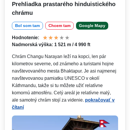
Prehliadka prastarého hinduistického
chrámu
Bol som tam
Chcem tam
Google Mapy
Hodnotenie:
Nadmorská výška: 1 521 m / 4 990 ft
Chrám Changu Narayan leží na kopci, len pár
kilometrov severne, od známeho a turistami hojne
navštevovaného mesta Bhaktapur. Je asi najmenej
navštevovanou pamiatku UNESCO v okolí
Káthmandu, takže si tu môžete užiť relatívne
komornú atmosféru. Celý areál je relatívne malý,
ale samotný chrám stojí za videnie.
pokračovať v
čítaní