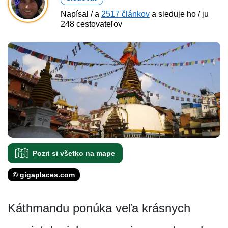
Napísal / a
2517 článkov
a sleduje ho / ju
248 cestovateľov
Pozri si všetko na mape
© gigaplaces.com
Káthmandu ponúka veľa krásnych