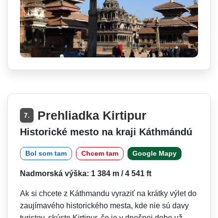
Prehliadka Kirtipur
7.
Historické mesto na kraji Káthmándú
Bol som tam
Chcem tam
Google Mapy
Nadmorská výška: 1 384 m / 4 541 ft
Ak si chcete z Káthmandu vyraziť na krátky výlet do
zaujímavého historického mesta, kde nie sú davy
turistov, skúste Kirtipur, čo je v dnešnej dobe už