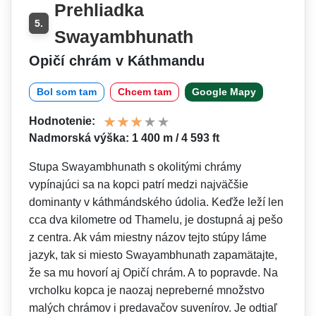
Prehliadka
5.
Swayambhunath
Opičí chrám v Káthmandu
Bol som tam
Chcem tam
Google Mapy
Hodnotenie:
Nadmorská výška: 1 400 m / 4 593 ft
Stupa Swayambhunath s okolitými chrámy
vypínajúci sa na kopci patrí medzi najväčšie
dominanty v káthmándského údolia. Keďže leží len
cca dva kilometre od Thamelu, je dostupná aj pešo
z centra. Ak vám miestny názov tejto stúpy láme
jazyk, tak si miesto Swayambhunath zapamätajte,
že sa mu hovorí aj Opičí chrám. A to popravde. Na
vrcholku kopca je naozaj nepreberné množstvo
malých chrámov i predavačov suvenírov. Je odtiaľ