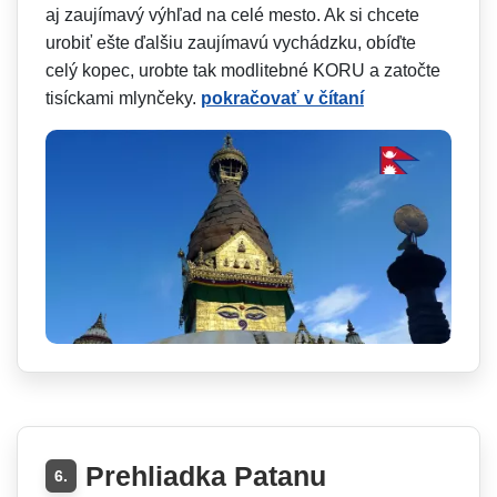
aj zaujímavý výhľad na celé mesto. Ak si chcete
urobiť ešte ďalšiu zaujímavú vychádzku, obíďte
celý kopec, urobte tak modlitebné KORU a zatočte
tisíckami mlynčeky.
pokračovať v čítaní
Prehliadka Patanu
6.