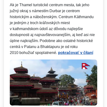
Ak je Thamel turistické centrum mesta, tak jeho
južný okraj s námestím Durbar je centrom
historickým a náboženským. Centrum Káthmandu
je jedným z troch kráľovských miest
v kathmandskom údolí az dôvodu najlepšie
dostupnosti aj najnavštevova­nejším, aj keď asi nie
úplne najkrajším. Podobne ako ostatné historické
centrá v Patanu a Bhaktapuru je od roku
2010 bohužiaľ spoplatnené.
pokračovať v čítaní