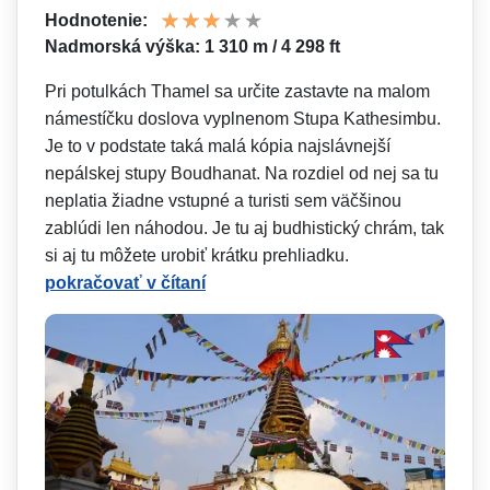
Hodnotenie:
Nadmorská výška: 1 310 m / 4 298 ft
Pri potulkách Thamel sa určite zastavte na malom
námestíčku doslova vyplnenom Stupa Kathesimbu.
Je to v podstate taká malá kópia najslávnejší
nepálskej stupy Boudhanat. Na rozdiel od nej sa tu
neplatia žiadne vstupné a turisti sem väčšinou
zablúdi len náhodou. Je tu aj budhistický chrám, tak
si aj tu môžete urobiť krátku prehliadku.
pokračovať v čítaní