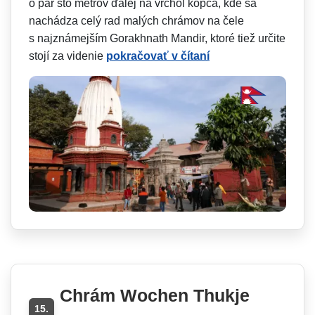
o pár sto metrov ďalej na vrchol kopca, kde sa
nachádza celý rad malých chrámov na čele
s najznámejším Gorakhnath Mandir, ktoré tiež určite
stojí za videnie
pokračovať v čítaní
Chrám Wochen Thukje
15.