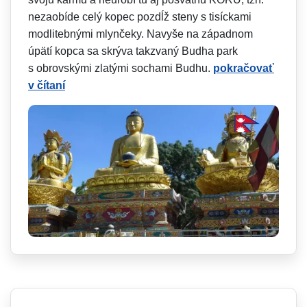
nezaobíde celý kopec pozdĺž steny s tisíckami
modlitebnými mlynčeky. Navyše na západnom
úpätí kopca sa skrýva takzvaný Budha park
s obrovskými zlatými sochami Budhu.
pokračovať
v čítaní