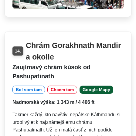
Chrám Gorakhnath Mandir
14.
a okolie
Zaujímavý chrám kúsok od
Pashupatinath
Bol som tam
Chcem tam
Google Mapy
Nadmorská výška: 1 343 m / 4 406 ft
Takmer každý, kto navštívi nepálske Káthmandu si
urobí výlet k najznámejšiemu chrámu
Pashupatinath. Už len malá časť z nich podíde