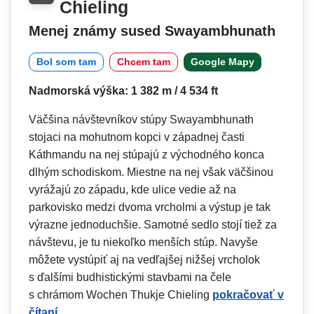
Chieling
Menej známy sused Swayambhunath
Bol som tam
Chcem tam
Google Mapy
Nadmorská výška: 1 382 m / 4 534 ft
Väčšina návštevníkov stúpy Swayambhunath
stojaci na mohutnom kopci v západnej časti
Káthmandu na nej stúpajú z východného konca
dlhým schodiskom. Miestne na nej však väčšinou
vyrážajú zo západu, kde ulice vedie až na
parkovisko medzi dvoma vrcholmi a výstup je tak
výrazne jednoduchšie. Samotné sedlo stojí tiež za
návštevu, je tu niekoľko menších stúp. Navyše
môžete vystúpiť aj na vedľajšej nižšej vrcholok
s ďalšími budhistickými stavbami na čele
s chrámom Wochen Thukje Chieling
pokračovať v
čítaní