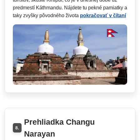
predmestí Káthmandu. Nájdete tu pekné pamiatky a
taky zvyšky pôvodného života
pokračovať v čítaní
Prehliadka Changu
8.
Narayan