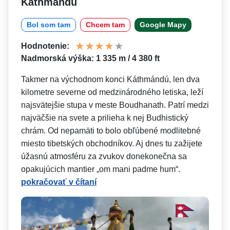
Káthmandu
Bol som tam
Chcem tam
Google Mapy
Hodnotenie:
Nadmorská výška: 1 335 m / 4 380 ft
Takmer na východnom konci Káthmándú, len dva
kilometre severne od medzinárodného letiska, leží
najsvätejšie stupa v meste Boudhanath. Patrí medzi
najväčšie na svete a prilieha k nej Budhistický
chrám. Od nepamäti to bolo obľúbené modlitebné
miesto tibetských obchodníkov. Aj dnes tu zažijete
úžasnú atmosféru za zvukov donekonečna sa
opakujúcich mantier „om mani padme hum“.
pokračovať v čítaní