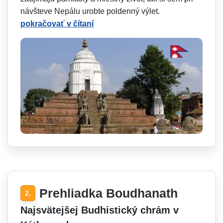
návšteve Nepálu urobte poldenný výlet.
pokračovať v čítaní
Prehliadka Boudhanath
2.
Najsvätejšej Budhistický chrám v