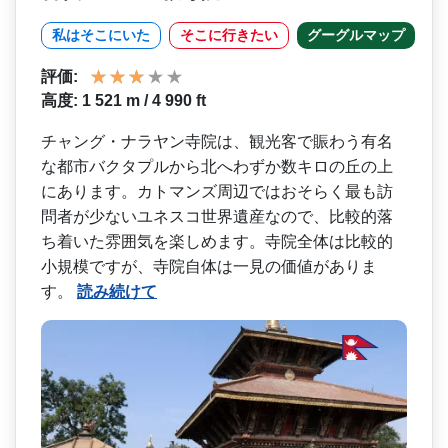
私はそこにいた
そこに行きたい
グーグルマップ
評価:
高度: 1 521 m / 4 990 ft
チャング・ナラヤン寺院は、­観光客で賑わう有名
な都市バクタプルから北へわずか­数キロの丘の上
にあります。カトマンズ周辺ではおそ­らく最も訪
問者が少ないユネスコ世界遺産なので、比­較的落
ち着いた雰囲気を楽しめます。寺院全体は比較­的
小規模ですが、寺院自体は一見の価値がありま
す。
読み続けて