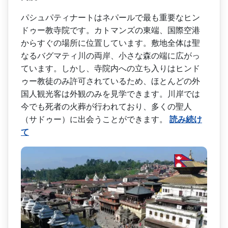
パシュパティナートはネパー­ルで最も重要なヒン
ドゥー教寺院です。カトマンズの­東端、国際空港
からすぐの場所に位置しています。敷­地全体は聖
なるバグマティ川の両岸、小さな森の端に­広がっ
ています。しかし、寺院内への立ち入りはヒン­ド
ゥー教徒のみ許可されているため、ほとんどの外
国­人観光客は外観のみを見学できます。川岸では
今でも­死者の火葬が行われており、多くの聖人
（サドゥー）­に出会うことができます。
読み続け
て