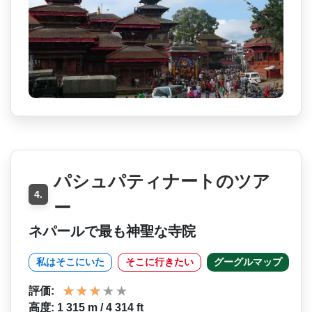
パシュパティナートのツア
4.
ー
ネパールで最も神聖な寺院
私はそこにいた
そこに行きたい
グーグルマップ
評価:
高度: 1 315 m / 4 314 ft