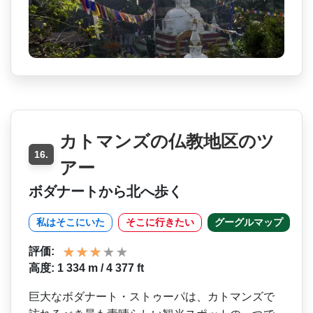
カトマンズの仏教地区のツ
16.
アー
ボダナートから北へ歩く
私はそこにいた
そこに行きたい
グーグルマップ
評価:
高度: 1 334 m / 4 377 ft
巨大なボダナート・ストゥー­パは、カトマンズで