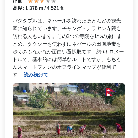
評価:
高度: 1 378 m / 4 521 ft
バクタプルは、ネパールを訪­れたほとんどの観光
客に知られています。チャング・­ナラヤン寺院も
訪れる人もいます。この2つの寺院を­1つの旅にま
とめ、タクシーを使わずにネパールの田­園地帯を
歩くのもなかなか面白い選択肢です。約6キ­ロメー
トルで、基本的には簡単なルートですが、もち­ろ
んスマートフォンのオフラインマップが便利で
す。
読み続けて