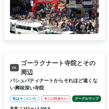
ゴーラクナート寺院とその
14.
周辺
パシュパティナートからそれほど遠くな
い興味深い寺院
私はそこにいた
そこに行きたい
グーグルマップ
高度: 1 343 m / 4 406 ft