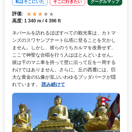
私はそこにいた
そこに行きたい
グーグルマップ
評価:
高度: 1 340 m / 4 396 ft
ネパールを訪れるほぼすべて­の観光客は、カトマ
ンズのスワヤンブナート仏塔に登­ることを欠かし
ません。しかし、彼らのうちカルマを­改善せず、
ここで神聖な合唱を行う人はほとんどいま­せん。
彼は千のマニ車を持って壁に沿って丘を一周す­る
わけではありません。さらに、丘の西麓には、巨
大­な黄金の仏像が並ぶいわゆるブッダパークが隠
れてい­ます。
読み続けて