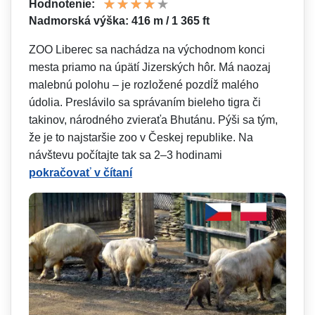
Hodnotenie:
Nadmorská výška: 416 m / 1 365 ft
ZOO Liberec sa nachádza na východnom konci
mesta priamo na úpätí Jizerských hôr. Má naozaj
malebnú polohu – je rozložené pozdĺž malého
údolia. Preslávilo sa správaním bieleho tigra či
takinov, národného zvieraťa Bhutánu. Pýši sa tým,
že je to najstaršie zoo v Českej republike. Na
návštevu počítajte tak sa 2–3 hodinami
pokračovať v čítaní