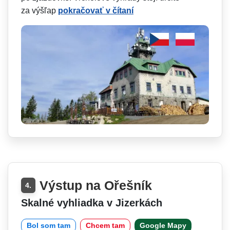
za výšľap
pokračovať v čítaní
Výstup na Ořešník
4.
Skalné vyhliadka v Jizerkách
Bol som tam
Chcem tam
Google Mapy