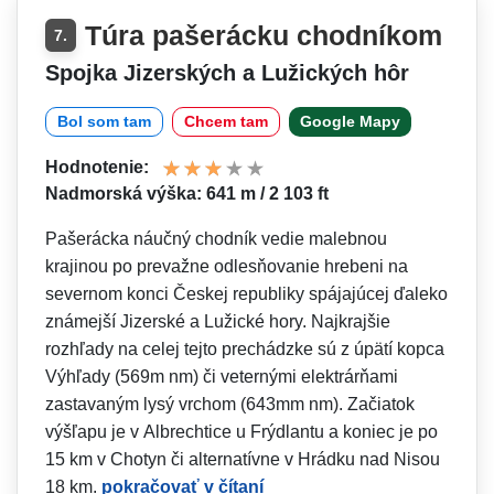
Túra pašerácku chodníkom
7.
Spojka Jizerských a Lužických hôr
Bol som tam
Chcem tam
Google Mapy
Hodnotenie:
Nadmorská výška: 641 m / 2 103 ft
Pašerácka náučný chodník vedie malebnou
krajinou po prevažne odlesňovanie hrebeni na
severnom konci Českej republiky spájajúcej ďaleko
známejší Jizerské a Lužické hory. Najkrajšie
rozhľady na celej tejto prechádzke sú z úpätí kopca
Výhľady (569m nm) či veternými elektrárňami
zastavaným lysý vrchom (643mm nm). Začiatok
výšľapu je v Albrechtice u Frýdlantu a koniec je po
15 km v Chotyn či alternatívne v Hrádku nad Nisou
18 km.
pokračovať v čítaní