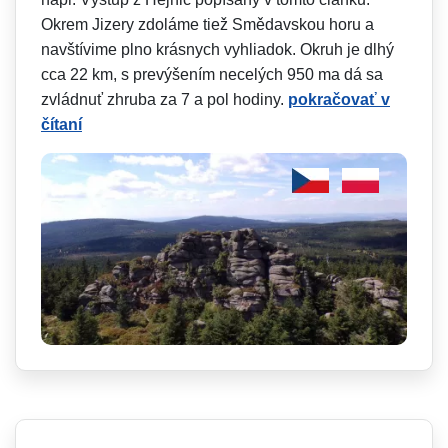
Okrem Jizery zdoláme tiež Smědavskou horu a
navštívime plno krásnych vyhliadok. Okruh je dlhý
cca 22 km, s prevýšením necelých 950 ma dá sa
zvládnuť zhruba za 7 a pol hodiny.
pokračovať v
čítaní