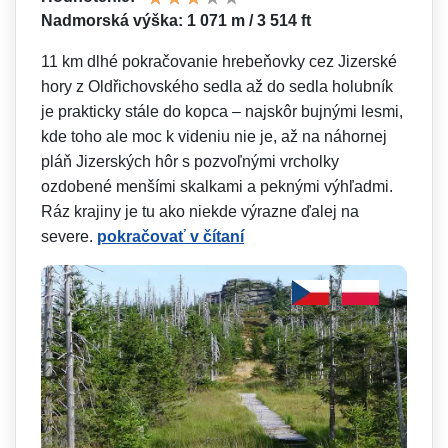
Nadmorská výška: 1 071 m / 3 514 ft
11 km dlhé pokračovanie hrebeňovky cez Jizerské
hory z Oldřichovského sedla až do sedla holubník
je prakticky stále do kopca – najskôr bujnými lesmi,
kde toho ale moc k videniu nie je, až na náhornej
pláň Jizerských hôr s pozvoľnými vrcholky
ozdobené menšími skalkami a peknými výhľadmi.
Ráz krajiny je tu ako niekde výrazne ďalej na
severe.
pokračovať v čítaní