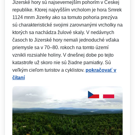
Jizerské hory sú najsevernejším pohorím v Českej
republike. Ktorej najvyšším vrcholom je hora Smrek
1124 mnm Jizerky ako sa tomuto pohoria prezýva
sú charakteristické svojimi zarovnanými vrcholky na
ktorých sa nachádza žulové skaly. V nedávnych
časoch to Jizerské hory nemali jednoduché vďaka
priemysle sa v 70–80. rokoch na tomto území
vznikli rozsiahle holiny. V dnešnej dobe po tejto
katastrofe už skoro nie sú žiadne pamiatky. Sú
veľkým cieľom turistov a cyklistov.
pokračovať v
čítaní