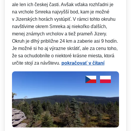
ale len ich českej časti. Avšak vďaka rozhľadni je
na vrchole Smreka najvyšší bod, kam je možné
v Jizerských horách vystúpiť. V rámci tohto okruhu
navštívime okrem Smreka aj niekoľko ďalších,
menej známych vrcholov a tiež prameň Jizery.
Okruh je dlhý približne 24 km a zaberie asi 9 hodín.
Je možné si ho aj výrazne skrátiť, ale za cenu toho,
že sa ochudobníte o niektoré krásne miesta, ktorá
určite stojí za návštevu.
pokračovať v čítaní