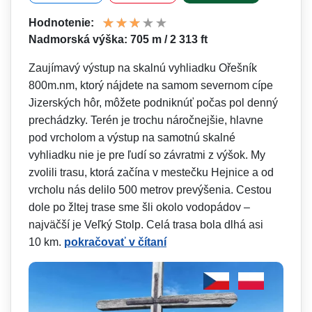
Hodnotenie:
Nadmorská výška: 705 m / 2 313 ft
Zaujímavý výstup na skalnú vyhliadku Ořešník
800m.nm, ktorý nájdete na samom severnom cípe
Jizerských hôr, môžete podniknúť počas pol denný
prechádzky. Terén je trochu náročnejšie, hlavne
pod vrcholom a výstup na samotnú skalné
vyhliadku nie je pre ľudí so závratmi z výšok. My
zvolili trasu, ktorá začína v mestečku Hejnice a od
vrcholu nás delilo 500 metrov prevýšenia. Cestou
dole po žltej trase sme šli okolo vodopádov –
najväčší je Veľký Stolp. Celá trasa bola dlhá asi
10 km.
pokračovať v čítaní