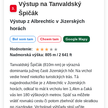
Výstup na Tanvaldský
3.
Špičák
Výstup z Albrechtíc v Jizerských
horách
Bol som tam
Chcem tam
Google Mapy
Hodnotenie:
Nadmorská výška: 805 m / 2 641 ft
Tanvaldský Špičák (810m nm) je výrazná
dominanta južnej časti Jizerských hôr. Na vrchol
vedie hneď niekoľko turistických trás. Tá
najjednoduchšie je z Albrechtíc v Jizerských
horách, odkiaľ to mát k vrcholu len 1,4km a čaká
vás len 180 výškových metrov. Späť sa môžete
vrátiť rovnakú cestu či potom zbehnúť dole skratkou
po zjazdovke. Vrcholové výhľady stojí určite