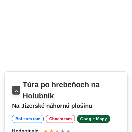
Túra po hrebeňoch na
5.
Holubník
Na Jizerské náhornú plošinu
Bol som tam
Chcem tam
Google Mapy
Hodnotenie: