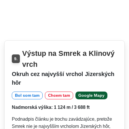
Výstup na Smrek a Klinový
9.
vrch
Okruh cez najvyšší vrchol Jizerských
hôr
Bol som tam
Chcem tam
Google Mapy
Nadmorská výška: 1 124 m / 3 688 ft
Podnadpis článku je trochu zavádzajúce, pretože
Smrek nie je najvyšším vrcholom Jizerských hôr,