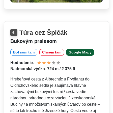
Túra cez Špičák
6.
Bukovým pralesom
Bol som tam
Chcem tam
Google Mapy
Hodnotenie:
Nadmorská výška: 724 m / 2 375 ft
Hrebeňová cesta z Albrechtíc u Frýdlantu do
Oldřichovského sedla je zaujímavá hlavne
zachovanými bukovými lesmi / cesta vedie
národnou prírodnou rezerváciou Jizerskohorské
Bučiny / a množstvom skalných útvarov po ceste –
sú to tak trochu iné Jizerské hory. Cesta vedie aj