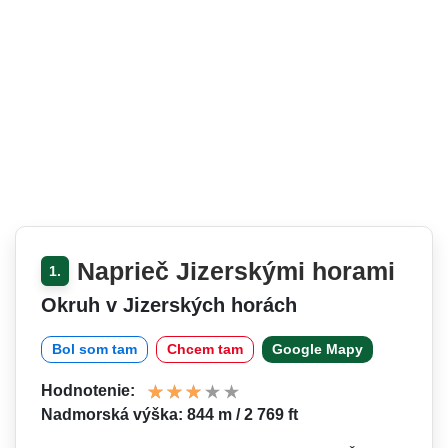
Naprieč Jizerskými horami
1.
Okruh v Jizerských horách
Bol som tam
Chcem tam
Google Mapy
Hodnotenie:
Nadmorská výška: 844 m / 2 769 ft