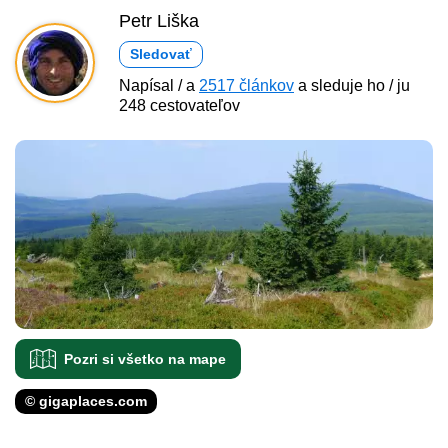
Petr Liška
Sledovať
Napísal / a
2517 článkov
a sleduje ho / ju
248 cestovateľov
Pozri si všetko na mape
© gigaplaces.com