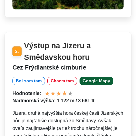
Výstup na Jizeru a
2.
Smědavskou horu
Cez Frýdlantské cimburie
Bol som tam
Chcem tam
Google Mapy
Hodnotenie:
Nadmorská výška: 1 122 m / 3 681 ft
Jizera, druhá najvyššia hora českej časti Jizerských
hôr, je najľahšie dostupná zo Smědavy. Avšak
oveľa zaujímavejšie (a tiež trochu náročnejšie) je
napr. Výstup z Hejnic popísaný v tomto článku.