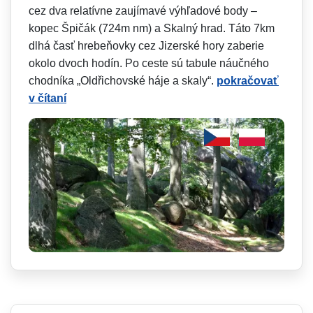
cez dva relatívne zaujímavé výhľadové body –
kopec Špičák (724m nm) a Skalný hrad. Táto 7km
dlhá časť hrebeňovky cez Jizerské hory zaberie
okolo dvoch hodín. Po ceste sú tabule náučného
chodníka „Oldřichovské háje a skaly“.
pokračovať
v čítaní