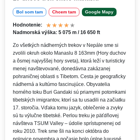
Bol som tam
Chcem tam
Google Mapy
Hodnotenie:
Nadmorská výška: 5 075 m / 16 650 ft
Zo všetkých nádherných trekov v Nepále sme si
zvolili okruh okolo Manaslu 8 163mm (Hory duchov
a ôsmej najvyššej hory sveta), ktorá leží v turisticky
menej navštevované, donedávna zakázanej
pohraničnej oblasti s Tibetom. Cesta je geograficky
nádherná a kultúrno fascinujúce. Obyvatelia
horného toku Buri Gandaki sú priamymi potomkami
tibetských imigrantov, ktorí sa tu usadili na začiatku
17. storočia. Vďaka tomu jazyk, oblečenie a zvyky
sú tu výlučne tibetské. Perlou treku je päťdňovej
návšteva TSUM Valley – údolie sprístupnenej od
roku 2010. Trek sme šli na konci októbra do
polovice novembra a počasie bolo úplne luxusné.