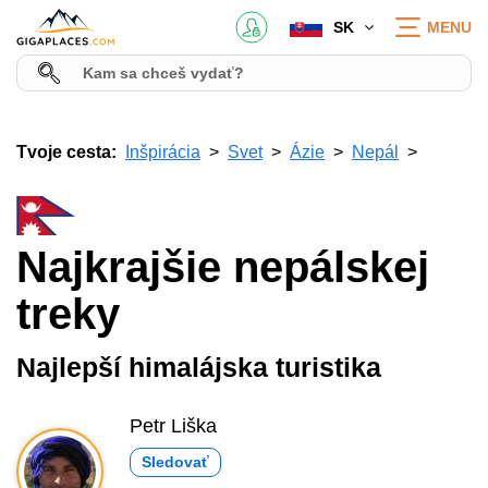
SK
MENU
Tvoje cesta:
Inšpirácia
Svet
Ázie
Nepál
Najkrajšie nepálskej
treky
Najlepší himalájska turistika
Petr Liška
Sledovať