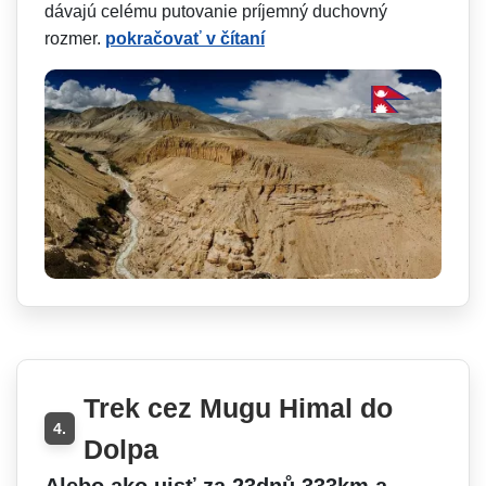
dávajú celému putovanie príjemný duchovný
rozmer.
pokračovať v čítaní
Trek cez Mugu Himal do
4.
Dolpa
Alebo ako ujsť za 23dnů 333km a