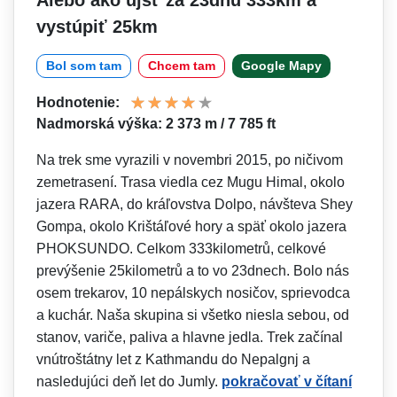
vystúpiť 25km
Bol som tam
Chcem tam
Google Mapy
Hodnotenie:
Nadmorská výška: 2 373 m / 7 785 ft
Na trek sme vyrazili v novembri 2015, po ničivom
zemetrasení. Trasa viedla cez Mugu Himal, okolo
jazera RARA, do kráľovstva Dolpo, návšteva Shey
Gompa, okolo Krištáľové hory a späť okolo jazera
PHOKSUNDO. Celkom 333kilometrů, celkové
prevýšenie 25kilometrů a to vo 23dnech. Bolo nás
osem trekarov, 10 nepálskych nosičov, sprievodca
a kuchár. Naša skupina si všetko niesla sebou, od
stanov, variče, paliva a hlavne jedla. Trek začínal
vnútroštátny let z Kathmandu do Nepalgnj a
nasledujúci deň let do Jumly.
pokračovať v čítaní