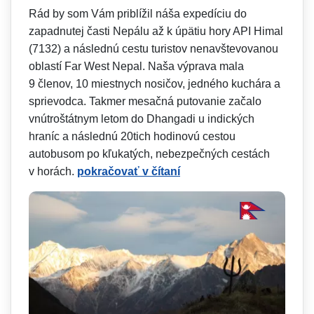
Rád by som Vám priblížil náša expedíciu do
zapadnutej časti Nepálu až k úpätiu hory API Himal
(7132) a následnú cestu turistov nenavštevovanou
oblastí Far West Nepal. Naša výprava mala
9 členov, 10 miestnych nosičov, jedného kuchára a
sprievodca. Takmer mesačná putovanie začalo
vnútroštátnym letom do Dhangadi u indických
hraníc a následnú 20tich hodinovú cestou
autobusom po kľukatých, nebezpečných cestách
v horách.
pokračovať v čítaní