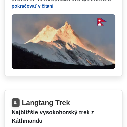
pokračovať v čítaní
Langtang Trek
6.
Najbližšie vysokohorský trek z
Káthmandu