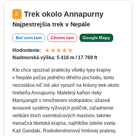
Trek okolo Annapurny
2.
Najpestrejšia trek v Nepále
Bol som tam
Chcem tam
Google Mapy
Hodnotenie:
Nadmorská výška: 5 416 m / 17 769 ft
Kto chce spoznať prakticky všetky typy krajiny
v Nepále počas jedného dlhého pochodu, tomu
nezostáva nič iné ako vyraziť na krásny trek okolo
hrebeňa Annapurny. Malebný kaňon rieky
Marsyangdi s množstvom vodopádov, úžasné
terasové systémy ryžových políčok, zaľadnenie
velikáni troch osemtisícových masívov, takmer
mesačná tibetská krajina, najhlbšie údolie sveta
Kali Gandaki, Rododendronový hmlovej pralesy,