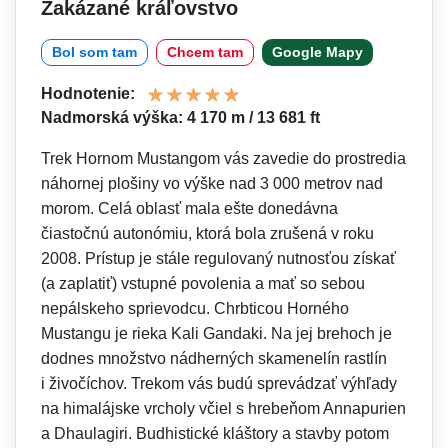
Zakázané kráľovstvo
Bol som tam
Chcem tam
Google Mapy
Hodnotenie:
Nadmorská výška: 4 170 m / 13 681 ft
Trek Hornom Mustangom vás zavedie do prostredia
náhornej plošiny vo výške nad 3 000 metrov nad
morom. Celá oblasť mala ešte donedávna
čiastočnú autonómiu, ktorá bola zrušená v roku
2008. Prístup je stále regulovaný nutnosťou získať
(a zaplatiť) vstupné povolenia a mať so sebou
nepálskeho sprievodcu. Chrbticou Horného
Mustangu je rieka Kali Gandaki. Na jej brehoch je
dodnes množstvo nádherných skamenelín rastlín
i živočíchov. Trekom vás budú sprevádzať výhľady
na himalájske vrcholy včiel s hrebeňom Annapurien
a Dhaulagiri. Budhistické kláštory a stavby potom