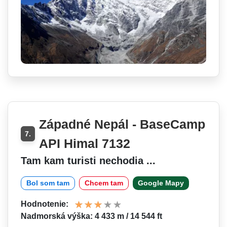
Západné Nepál - BaseCamp
7.
API Himal 7132
Tam kam turisti nechodia ...
Bol som tam
Chcem tam
Google Mapy
Hodnotenie:
Nadmorská výška: 4 433 m / 14 544 ft