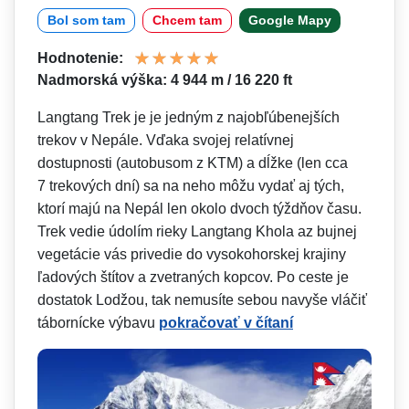
Bol som tam
Chcem tam
Google Mapy
Hodnotenie:
Nadmorská výška: 4 944 m / 16 220 ft
Langtang Trek je je jedným z najobľúbenejších
trekov v Nepále. Vďaka svojej relatívnej
dostupnosti (autobusom z KTM) a dĺžke (len cca
7 trekových dní) sa na neho môžu vydať aj tých,
ktorí majú na Nepál len okolo dvoch týždňov času.
Trek vedie údolím rieky Langtang Khola az bujnej
vegetácie vás privedie do vysokohorskej krajiny
ľadových štítov a zvetraných kopcov. Po ceste je
dostatok Lodžou, tak nemusíte sebou navyše vláčiť
tábornícke výbavu
pokračovať v čítaní