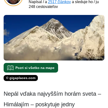
Napísal / a
2517 článkov
a sleduje ho / ju
248 cestovateľov
Pozri si všetko na mape
© gigaplaces.com
Nepál vďaka najvyšším horám sveta –
Himálajím – poskytuje jedny