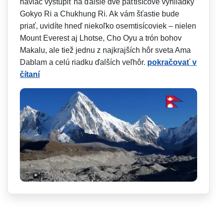
naviac vystúpiť na ďalšie dve päťtisícové vyhliadky
Gokyo Ri a Chukhung Ri. Ak vám šťastie bude
priať, uvidíte hneď niekoľko osemtisícoviek – nielen
Mount Everest aj Lhotse, Cho Oyu a trón bohov
Makalu, ale tiež jednu z najkrajších hôr sveta Ama
Dablam a celú riadku ďalších veľhôr.
pokračovať v
čítaní