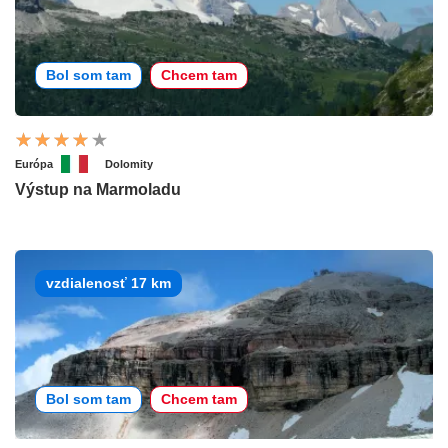
Bol som tam
Chcem tam
Európa
Dolomity
Výstup na Marmoladu
vzdialenosť 17 km
Bol som tam
Chcem tam