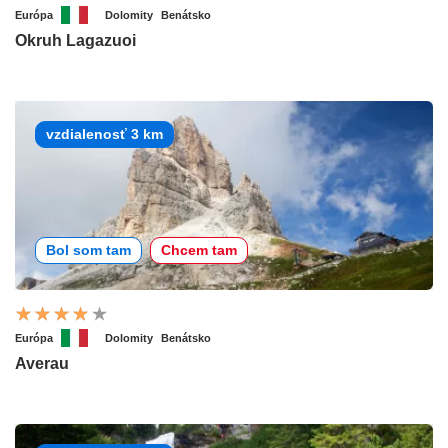
Európa
Dolomity
Benátsko
Okruh Lagazuoi
vzdialenosť 3 km
Bol som tam
Chcem tam
Európa
Dolomity
Benátsko
Averau