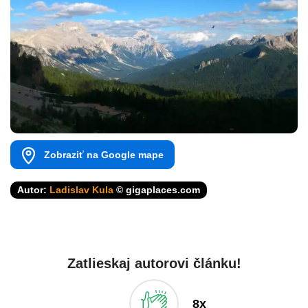
Zobraziť na Google mape
Autor:
Ladislav Kula
© gigaplaces.com
Zatlieskaj autorovi článku!
8x