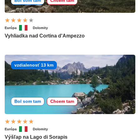
Bol som tam
Chcem tam
Európa
Dolomity
Vyhliadka nad Cortina d'Ampezzo
vzdialenosť 13 km
Bol som tam
Chcem tam
Európa
Dolomity
Výšľap na Lago di Sorapis