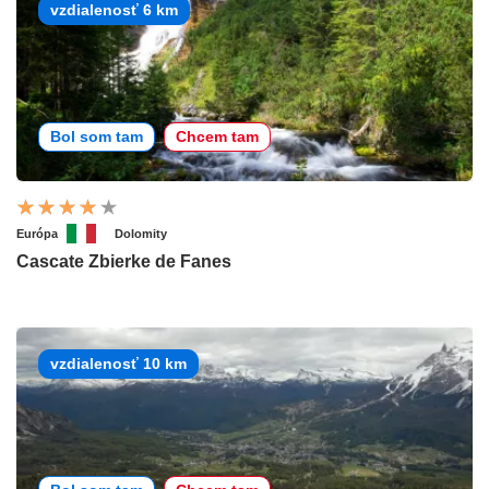
vzdialenosť 6 km
Bol som tam
Chcem tam
Európa
Dolomity
Cascate Zbierke de Fanes
vzdialenosť 10 km