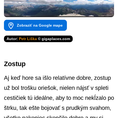
Zobraziť na Google mape
Autor:
Petr Liška
© gigaplaces.com
Zostup
Aj keď hore sa išlo relatívne dobre, zostup
už bol trošku oriešok, nielen nájsť v spleti
cestičiek tú ideálne, aby to moc nekĺzalo po
štrku, tak ešte bojovať s prudkým svahom,
všetko nakoniec skončilo dobre a my si