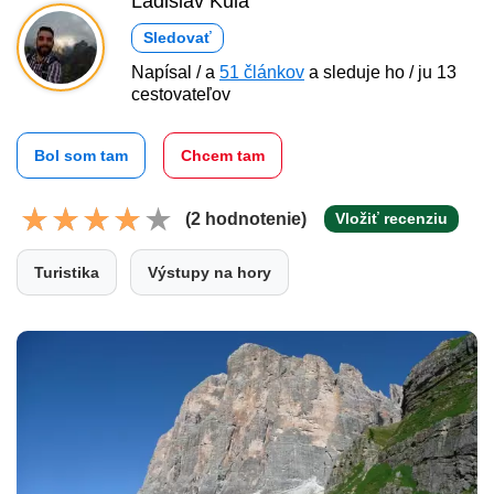
Ladislav Kula
Sledovať
Napísal / a
51 článkov
a sleduje ho / ju 13
cestovateľov
Bol som tam
Chcem tam
(2 hodnotenie)
Vložiť recenziu
Turistika
Výstupy na hory