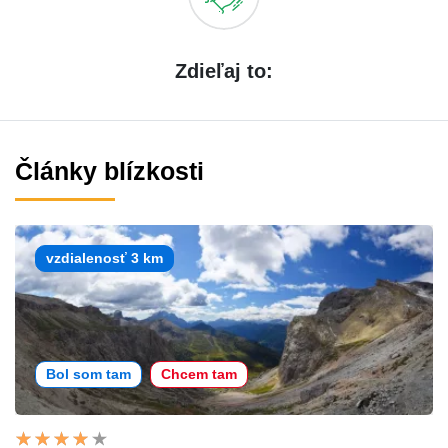
Zdieľaj to:
Články blízkosti
vzdialenosť 3 km
Bol som tam
Chcem tam