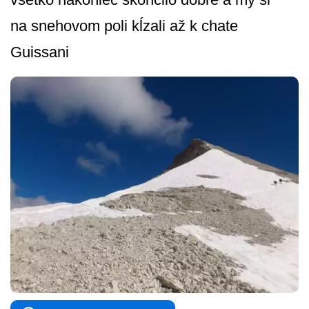
na snehovom poli kĺzali až k chate
Guissani