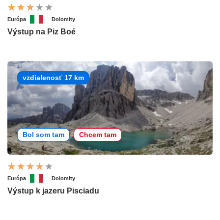
Európa
Dolomity
Výstup na Piz Boé
vzdialenosť 17 km
Bol som tam
Chcem tam
Európa
Dolomity
Výstup k jazeru Pisciadu