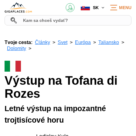
SK
MENU
Tvoje cesta:
Články
Svet
Európa
Taliansko
Dolomity
Výstup na Tofana di
Rozes
Letné výstup na impozantné
trojtisícové horu