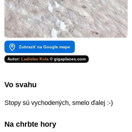
Zobraziť na Google mape
Autor:
Ladislav Kula
© gigaplaces.com
Vo svahu
Stopy sú vychodených, smelo ďalej :-)
Na chrbte hory