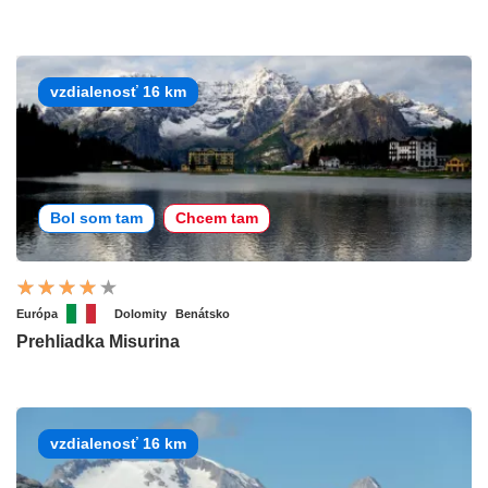
vzdialenosť 16 km
Bol som tam
Chcem tam
Európa
Dolomity
Benátsko
Prehliadka Misurina
vzdialenosť 16 km