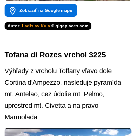
Zobraziť na Google mape
Autor:
Ladislav Kula
© gigaplaces.com
Tofana di Rozes vrchol 3225
Výhľady z vrcholu Toffany vľavo dole
Cortina d'Ampezzo, nasleduje pyramída
mt. Antelao, cez údolie mt. Pelmo,
uprostred mt. Civetta a na pravo
Marmolada