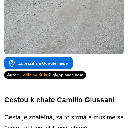
Zobraziť na Google mape
Autor:
Ladislav Kula
© gigaplaces.com
Cestou k chate Camillo Giussani
Cesta je znateľná, za to strmá a musíme sa