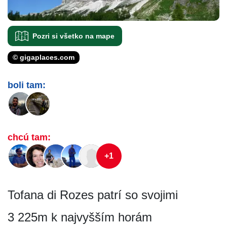
Pozri si všetko na mape
© gigaplaces.com
boli tam:
chcú tam:
+1
Tofana di Rozes patrí so svojimi
3 225m k najvyšším horám