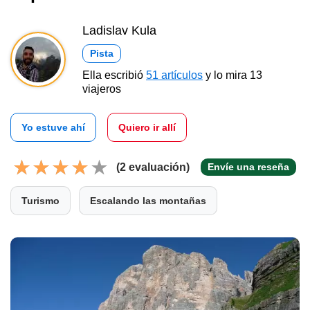
Ladislav Kula
Pista
Ella escribió
51 artículos
y lo mira 13
viajeros
Yo estuve ahí
Quiero ir allí
(2 evaluación)
Envíe una reseña
Turismo
Escalando las montañas