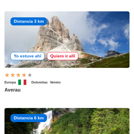
Distancia 3 km
Yo estuve ahí
Quiero ir allí
Europa
Dolomitas
Veneto
Averau
Distancia 6 km