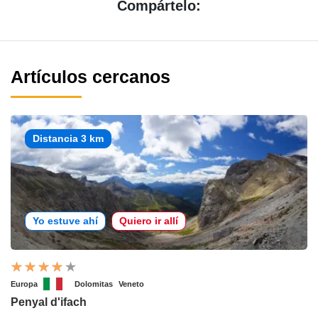
Compártelo:
Artículos cercanos
Distancia 3 km
Yo estuve ahí
Quiero ir allí
Europa
Dolomitas
Veneto
Penyal d'ifach