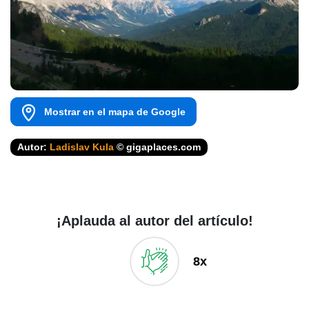
Mostrar en el mapa de Google
Autor:
Ladislav Kula
© gigaplaces.com
¡Aplauda al autor del artículo!
8x