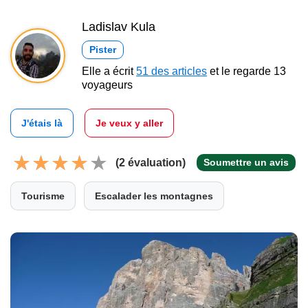
Ladislav Kula
Pister
Elle a écrit
51 des articles
et le regarde 13
voyageurs
J'étais là
Je veux y aller
(2 évaluation)
Soumettre un avis
Tourisme
Escalader les montagnes