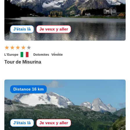
J'étais là
Je veux y aller
L'Europe
Dolomites
Vénétie
Tour de Misurina
Distance 16 km
J'étais là
Je veux y aller