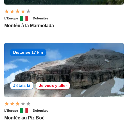
L'Europe
Dolomites
Montée à la Marmolada
Distance 17 km
J'étais là
Je veux y aller
L'Europe
Dolomites
Montée au Piz Boé