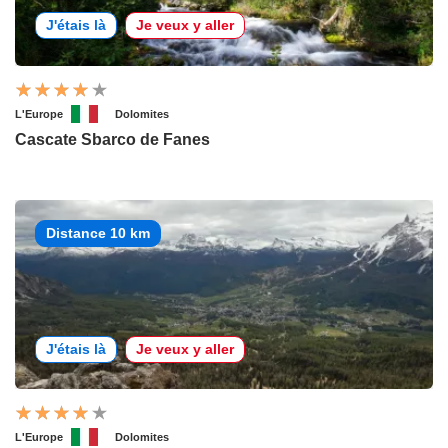
J'étais là
Je veux y aller
L'Europe
Dolomites
Cascate Sbarco de Fanes
Distance 10 km
J'étais là
Je veux y aller
L'Europe
Dolomites