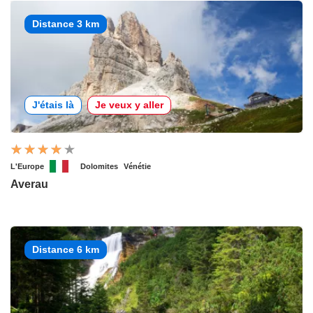
Distance 3 km
J'étais là
Je veux y aller
L'Europe
Dolomites
Vénétie
Averau
Distance 6 km