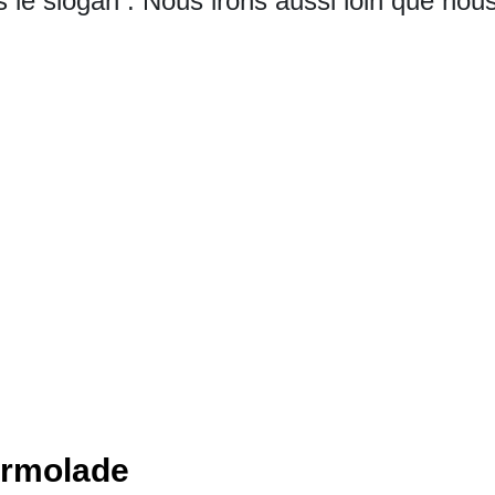
 le slogan : Nous irons aussi loin que nous
armolade