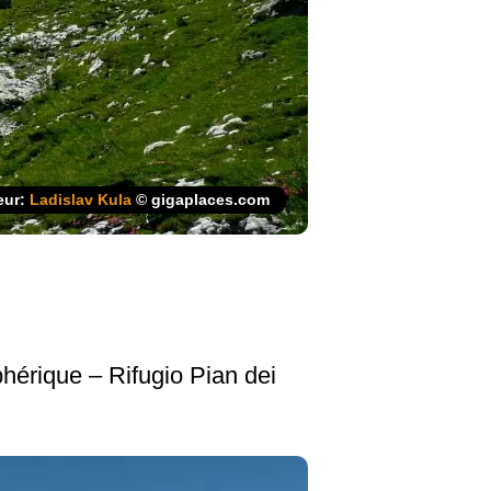
eur:
Ladislav Kula
© gigaplaces.com
hérique – Rifugio Pian dei