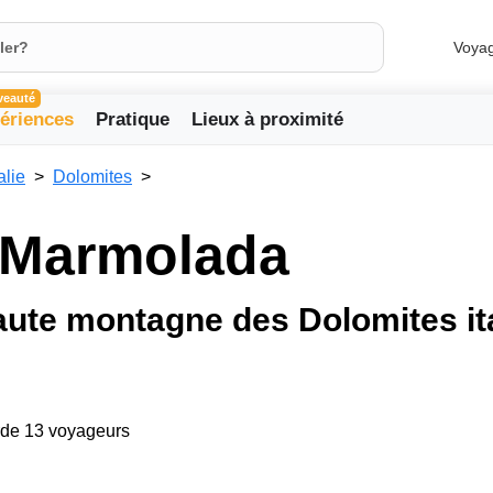
Voya
veauté
ériences
Pratique
Lieux à proximité
talie
Dolomites
 Marmolada
aute montagne des Dolomites it
arde 13 voyageurs