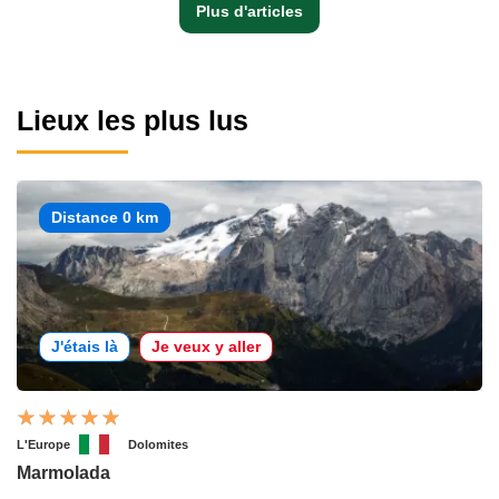
Plus d'articles
Lieux les plus lus
Distance 0 km
J'étais là
Je veux y aller
L'Europe
Dolomites
Marmolada