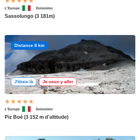
L'Europe
Dolomites
Sassolungo (3 181m)
Distance 8 km
J'étais là
Je veux y aller
L'Europe
Dolomites
Piz Boé (3 152 m d'altitude)