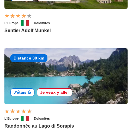
L'Europe
Dolomites
Sentier Adolf Munkel
Distance 30 km
J'étais là
Je veux y aller
L'Europe
Dolomites
Randonnée au Lago di Sorapis