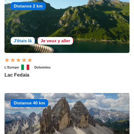
Distance 2 km
J'étais là
Je veux y aller
L'Europe
Dolomites
Lac Fedaia
Distance 40 km