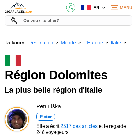
FR
MENU
Ta façon:
Destination
Monde
L'Europe
Italie
Région Dolomites
La plus belle région d'Italie
Petr Liška
Pister
Elle a écrit
2517 des articles
et le regarde
248 voyageurs