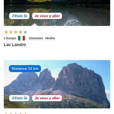
J'étais là
Je veux y aller
L'Europe
Dolomites
Vénétie
Lac Landro
Distance 13 km
J'étais là
Je veux y aller