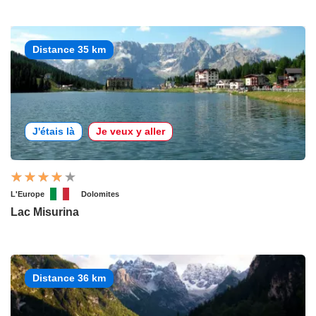
Distance 35 km
J'étais là
Je veux y aller
L'Europe
Dolomites
Lac Misurina
Distance 36 km