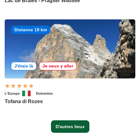
Lac de Braies - Pragser Wildsee
Distance 19 km
J'étais là
Je veux y aller
L'Europe
Dolomites
Tofana di Rozes
D'autres lieux