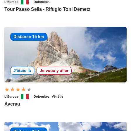
L'Europe
Dolomites
Tour Passo Sella - Rifugio Toni Demetz
Distance 15 km
J'étais là
Je veux y aller
L'Europe
Dolomites
Vénétie
Averau