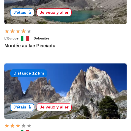
J'étais là
Je veux y aller
L'Europe
Dolomites
Montée au lac Pisciadu
Distance 12 km
J'étais là
Je veux y aller