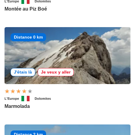
L'Europe
Dolomites
Montée au Piz Boé
Distance 0 km
J'étais là
Je veux y aller
L'Europe
Dolomites
Marmolada
Distance 2 km