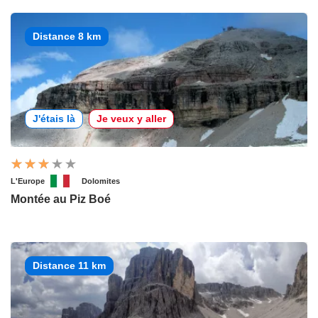
Distance 8 km
J'étais là
Je veux y aller
L'Europe
Dolomites
Montée au Piz Boé
Distance 11 km