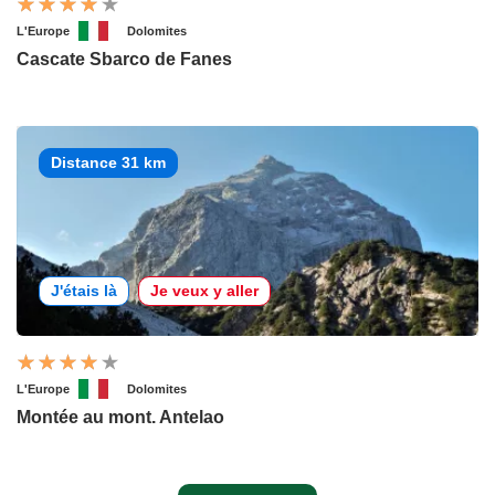
L'Europe
Dolomites
Cascate Sbarco de Fanes
Distance 31 km
J'étais là
Je veux y aller
L'Europe
Dolomites
Montée au mont. Antelao