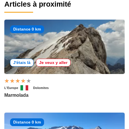
Articles à proximité
Distance 0 km
J'étais là
Je veux y aller
L'Europe
Dolomites
Marmolada
Distance 0 km