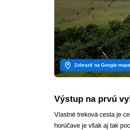
Zobraziť na Google map
Výstup na prvú vy
Vlastné treková cesta je c
horúčave je však aj tak po