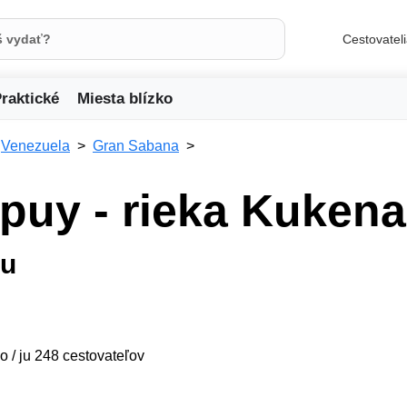
Cestovatel
raktické
Miesta blízko
Venezuela
Gran Sabana
epuy - rieka Kuken
ou
o / ju 248 cestovateľov