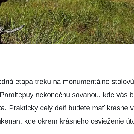
úvodná etapa treku na monumentálne stolov
Paraitepuy nekonečnú savanou, kde vás b
a. Prakticky celý deň budete mať krásne v
Kukenan, kde okrem krásneho osvieženie út