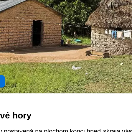
e
ové hory
y postavená na plochom kopci hneď skraja vás