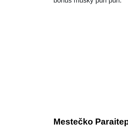
bonus mušky puri puri.
Mestečko Paraite