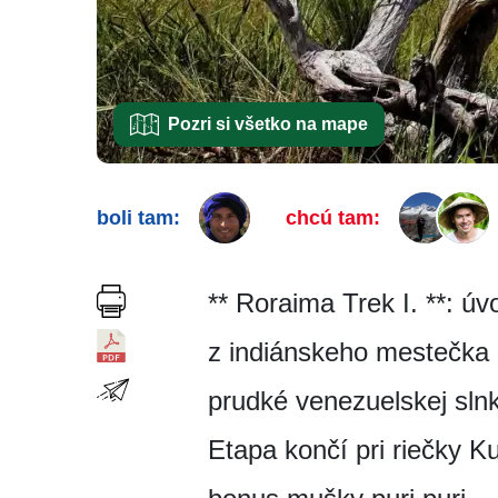
Pozri si všetko na mape
boli tam:
chcú tam:
** Roraima Trek I. **: 
z indiánskeho mestečka 
prudké venezuelskej slnk
Etapa končí pri riečky 