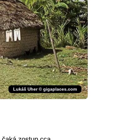
Lukáš Uher © gigaplaces.com
 čaká zostup cca