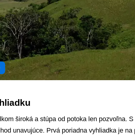
e
hliadku
elkom široká a stúpa od potoka len pozvoľna. 
chod unavujúce. Prvá poriadna vyhliadka je na