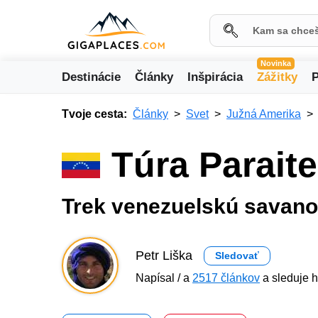
Novinka
Destinácie
Články
Inšpirácia
Zážitky
P
Tvoje cesta:
Články
Svet
Južná Amerika
Túra Parait
Trek venezuelskú savan
Petr Liška
Sledovať
Napísal / a
2517 článkov
a sleduje h