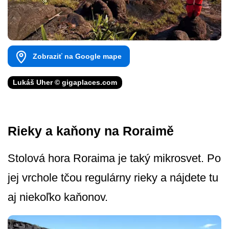
Zobraziť na Google mape
Lukáš Uher © gigaplaces.com
Rieky a kaňony na Roraimě
Stolová hora Roraima je taký mikrosvet. Po
jej vrchole tčou regulárny rieky a nájdete tu
aj niekoľko kaňonov.