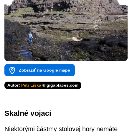
Zobraziť na Google mape
Autor:
Petr Liška
© gigaplaces.com
Skalné vojaci
Niektorými částmy stolovej hory nemáte