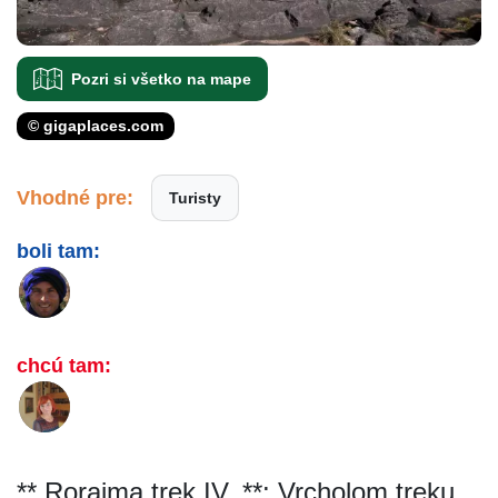
Pozri si všetko na mape
© gigaplaces.com
Vhodné pre:
Turisty
boli tam:
chcú tam:
** Roraima trek IV. **: Vrcholom treku