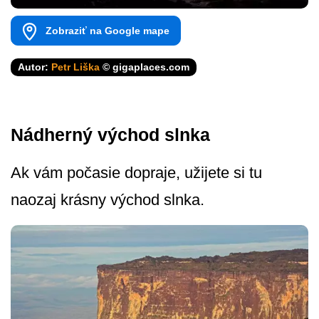
Zobraziť na Google mape
Autor:
Petr Liška
© gigaplaces.com
Nádherný východ slnka
Ak vám počasie dopraje, užijete si tu
naozaj krásny východ slnka.