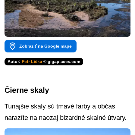
Zobraziť na Google mape
Autor:
Petr Liška
© gigaplaces.com
Čierne skaly
Tunajšie skaly sú tmavé farby a občas
narazíte na naozaj bizardné skalné útvary.