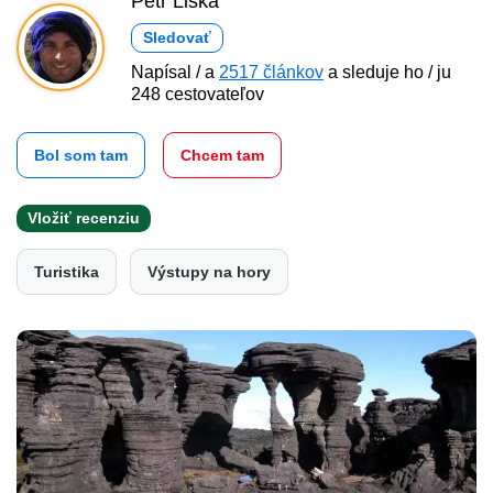
Petr Liška
Sledovať
Napísal / a
2517 článkov
a sleduje ho / ju
248 cestovateľov
Bol som tam
Chcem tam
Vložiť recenziu
Turistika
Výstupy na hory