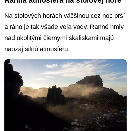
Ranná atmosféra na stolovej hore
Na stolových horách väčšinou cez noc prší
a ráno je tak všade veľa vody. Ranné hmly
nad okolitými čiernymi skaliskami majú
naozaj silnú atmosféru.