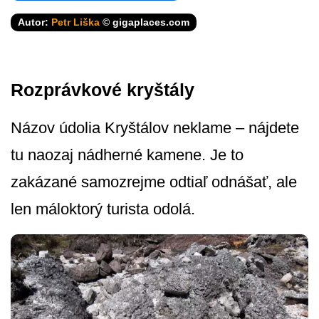
Autor:
Petr Liška
© gigaplaces.com
Rozprávkové kryštály
Názov údolia Kryštálov neklame – nájdete
tu naozaj nádherné kamene. Je to
zakázané samozrejme odtiaľ odnášať, ale
len máloktorý turista odolá.