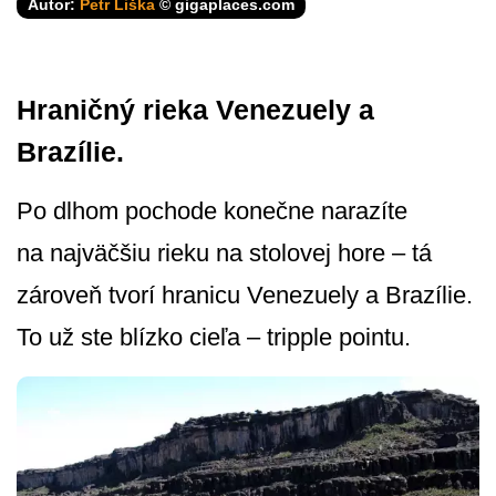
Autor:
Petr Liška
© gigaplaces.com
Hraničný rieka Venezuely a
Brazílie.
Po dlhom pochode konečne narazíte
na najväčšiu rieku na stolovej hore – tá
zároveň tvorí hranicu Venezuely a Brazílie.
To už ste blízko cieľa – tripple pointu.