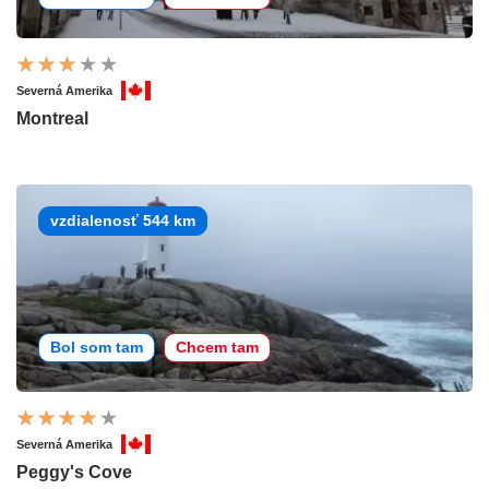
Severná Amerika
Montreal
vzdialenosť 544 km
Bol som tam
Chcem tam
Severná Amerika
Peggy's Cove