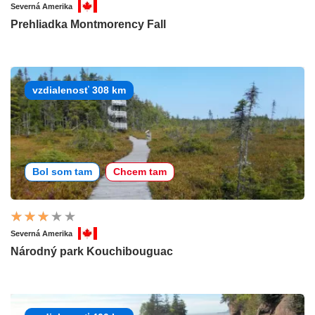
Severná Amerika
Prehliadka Montmorency Fall
vzdialenosť 308 km
Bol som tam
Chcem tam
Severná Amerika
Národný park Kouchibouguac