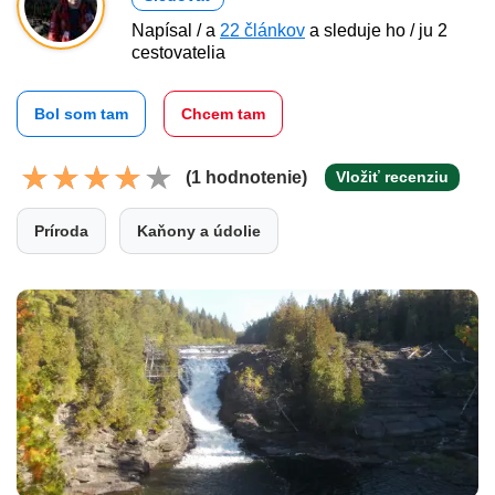
Napísal / a
22 článkov
a sleduje ho / ju 2
cestovatelia
Bol som tam
Chcem tam
(1 hodnotenie)
Vložiť recenziu
Príroda
Kaňony a údolie