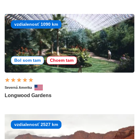
vzdialenosť 1090 km
Bol som tam
Chcem tam
Severná Amerika
Longwood Gardens
vzdialenosť 2527 km