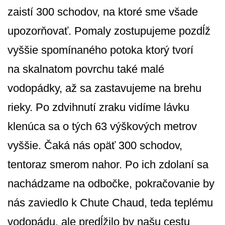
zaistí 300 schodov, na ktoré sme všade
upozorňovať. Pomaly zostupujeme pozdĺž
vyššie spomínaného potoka ktorý tvorí
na skalnatom povrchu také malé
vodopádky, až sa zastavujeme na brehu
rieky. Po zdvihnutí zraku vidíme lávku
klenúca sa o tých 63 výškových metrov
vyššie. Čaká nás opäť 300 schodov,
tentoraz smerom nahor. Po ich zdolaní sa
nachádzame na odbočke, pokračovanie by
nás zaviedlo k Chute Chaud, teda teplému
vodopádu, ale predĺžilo by našu cestu