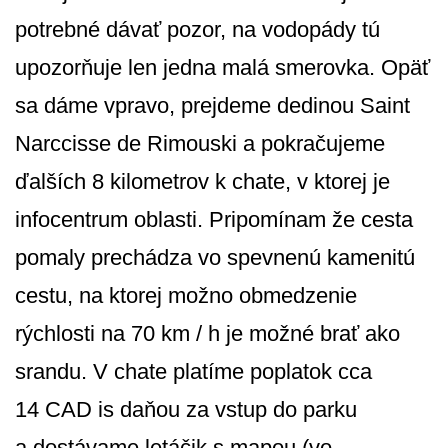
potrebné dávať pozor, na vodopády tú
upozorňuje len jedna malá smerovka. Opäť
sa dáme vpravo, prejdeme dedinou Saint
Narccisse de Rimouski a pokračujeme
ďalších 8 kilometrov k chate, v ktorej je
infocentrum oblasti. Pripomínam že cesta
pomaly prechádza vo spevnenú kamenitú
cestu, na ktorej možno obmedzenie
rýchlosti na 70 km / h je možné brať ako
srandu. V chate platíme poplatok cca
14 CAD is daňou za vstup do parku
a dostávame letáčik s mapou (vo