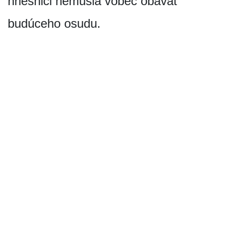
hriešnici nemusia vôbec obávať
budúceho osudu.