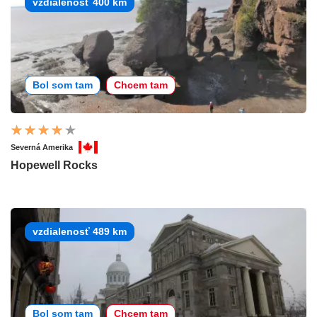
vzdialenosť 400 km
Bol som tam
Chcem tam
Severná Amerika
Hopewell Rocks
vzdialenosť 489 km
Bol som tam
Chcem tam