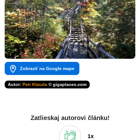
Zobraziť na Google mape
Autor:
Petr Klauda
© gigaplaces.com
Zatlieskaj autorovi článku!
1x