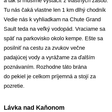
a tak si musíme vystačiť z vlastných zásob.
Tu nás čaká vlastne len 1 km dlhý chodník
Vedie nás k vyhliadkam na Chute Grand
Sault teda na veľký vodopád. Vraciame sa
späť na parkovisko okolo kempe. Ešte sa
posilniť na cestu za zvukov večne
padajúcej vody a vyrážame za ďalším
poznávaním. Rozhodne táto brána
do pekiel je celkom príjemná a stojí za
pozretie.
Lávka nad Kaňonom