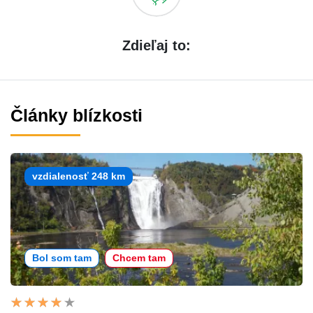
Zdieľaj to:
Články blízkosti
vzdialenosť 248 km
Bol som tam
Chcem tam