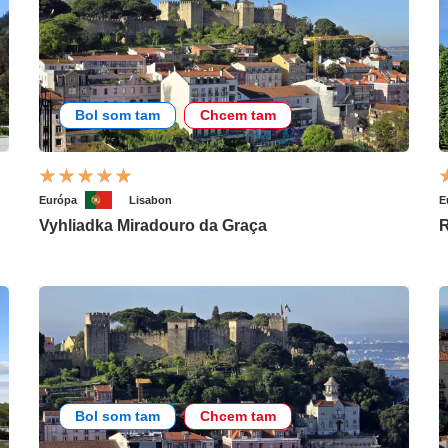
Bol som tam
Chcem tam
Európa
Lisabon
E
Vyhliadka Miradouro da Graça
R
Bol som tam
Chcem tam