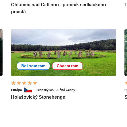
Chlumec nad Cidlinou - pomník sedliackeho
T
povstá
Bol som tam
Chcem tam
Európa
Blanský les
Južné Čechy
E
Holašovický Stonehenge
S