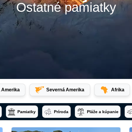
Ostatné pamiatky
 Amerika
Severná Amerika
Afrika
Pamiatky
Príroda
Pláže a kúpanie