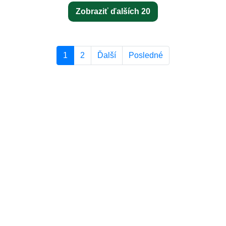
Zobraziť ďalších 20
1
2
Ďalší
Posledné