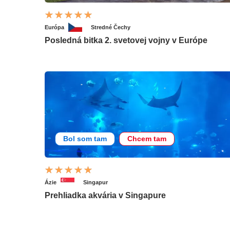
Európa
Stredné Čechy
Posledná bitka 2. svetovej vojny v Európe
Bol som tam
Chcem tam
Ázie
Singapur
Prehliadka akvária v Singapure