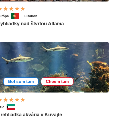
urópa
Lisabon
yhliadky nad štvrtou Alfama
Bol som tam
Chcem tam
zie
rehliadka akvária v Kuvajte