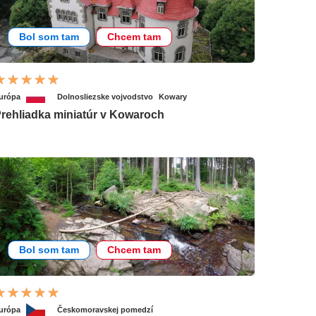
Bol som tam
Chcem tam
urópa
Dolnosliezske vojvodstvo
Kowary
rehliadka miniatúr v Kowaroch
Bol som tam
Chcem tam
urópa
Českomoravskej pomedzí