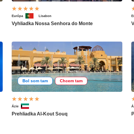
Európa
Lisabon
E
Vyhliadka Nossa Senhora do Monte
V
Bol som tam
Chcem tam
Ázie
Á
Prehliadka Al-Kout Souq
P