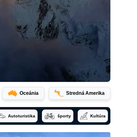
Oceánia
Stredná Amerika
Autoturistika
športy
Kultúra