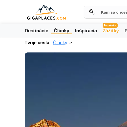
Novinka
Destinácie
Články
Inšpirácia
Zážitky
P
Tvoje cesta:
Články