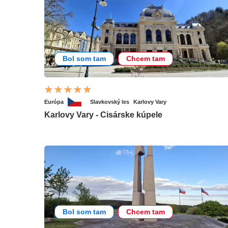
Bol som tam
Chcem tam
Európa
Slavkovský les
Karlovy Vary
Karlovy Vary - Cisárske kúpele
Bol som tam
Chcem tam