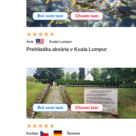
Bol som tam
Chcem tam
Ázie
Kuala Lumpur
Prehliadka akvária v Kuala Lumpur
Bol som tam
Chcem tam
Európa
Šumava