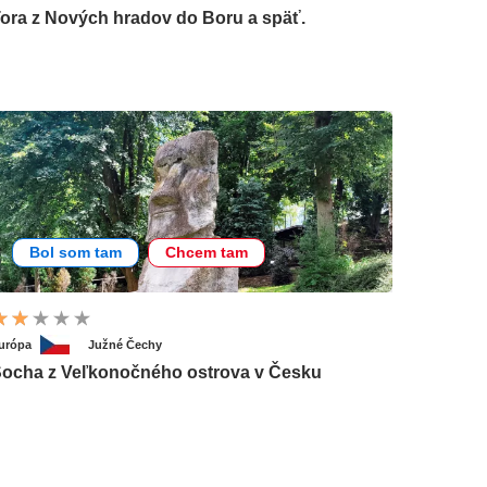
ora z Nových hradov do Boru a späť.
Bol som tam
Chcem tam
urópa
Južné Čechy
ocha z Veľkonočného ostrova v Česku