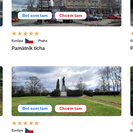
Bol som tam
Chcem tam
Európa
Praha
E
Pamätník ticha
P
Bol som tam
Chcem tam
Európa
E