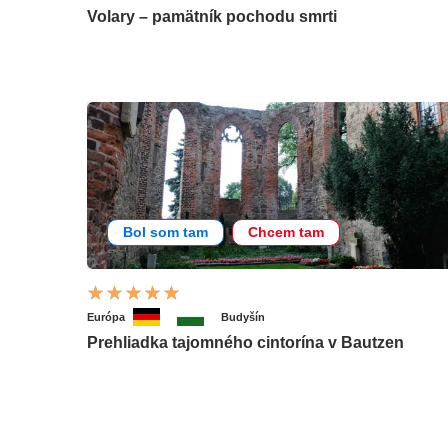
Volary – pamätník pochodu smrti
Bol som tam
Chcem tam
Európa
Budyšín
Prehliadka tajomného cintorína v Bautzen