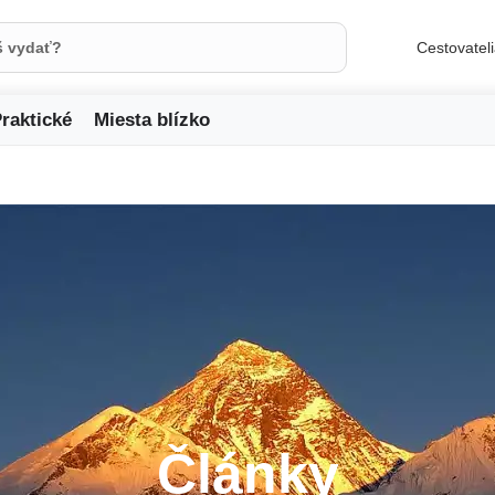
Cestovatel
raktické
Miesta blízko
Články