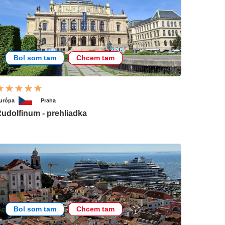
Bol som tam
Chcem tam
urópa
Praha
udolfinum - prehliadka
Bol som tam
Chcem tam