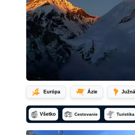
Európa
Ázie
Južná
Všetko
Cestovanie
Turistika