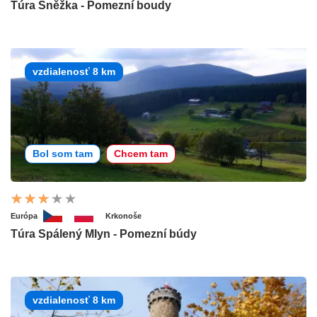
Túra Sněžka - Pomezní boudy
vzdialenosť 8 km
Bol som tam
Chcem tam
Európa
Krkonoše
Túra Spálený Mlyn - Pomezní búdy
vzdialenosť 8 km