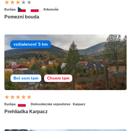
Európa
Krkonoše
Pomezní bouda
vzdialenosť 5 km
Bol som tam
Chcem tam
Európa
Dolnosliezske vojvodstvo
Karpacz
Prehliadka Karpacz