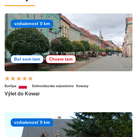
vzdialenosť 0 km
Bol som tam
Chcem tam
Európa
Dolnosliezske vojvodstvo
Kowary
Výlet do Kowar
vzdialenosť 5 km