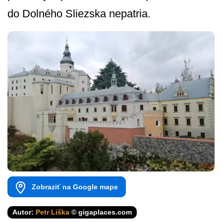
do Dolného Sliezska nepatria.
Zobraziť na Google mape
Autor:
Petr Liška
© gigaplaces.com