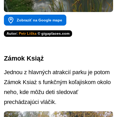
Zobraziť na Google mape
Autor:
Petr Liška
© gigaplaces.com
Zámok Książ
Jednou z hlavných atrakcií parku je potom
Zámok Ksiaż s funkčným koľajiskom okolo
neho, kde môžu deti sledovať
prechádzajúci vláčik.