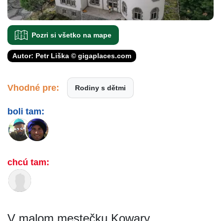
Pozri si všetko na mape
Autor: Petr Liška © gigaplaces.com
Vhodné pre:
Rodiny s dětmi
boli tam:
chcú tam:
V malom mestečku Kowary