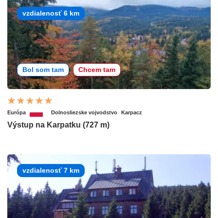
vzdialenosť 6 km
Bol som tam
Chcem tam
Európa
Dolnosliezske vojvodstvo
Karpacz
Výstup na Karpatku (727 m)
vzdialenosť 7 km