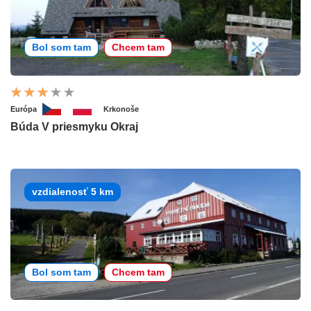
Bol som tam
Chcem tam
Európa
Krkonoše
Búda V priesmyku Okraj
vzdialenosť 5 km
Bol som tam
Chcem tam