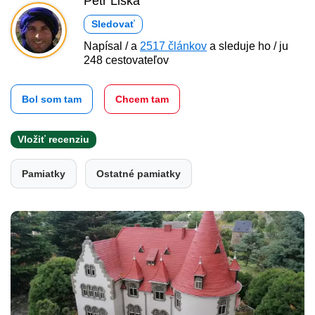
Petr Liška
Sledovať
Napísal / a
2517 článkov
a sleduje ho / ju
248 cestovateľov
Bol som tam
Chcem tam
Vložiť recenziu
Pamiatky
Ostatné pamiatky