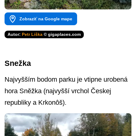
Zobraziť na Google mape
Autor:
Petr Liška
© gigaplaces.com
Snežka
Najvyšším bodom parku je vtipne urobená
hora Sněžka (najvyšší vrchol Českej
republiky a Krkonôš).