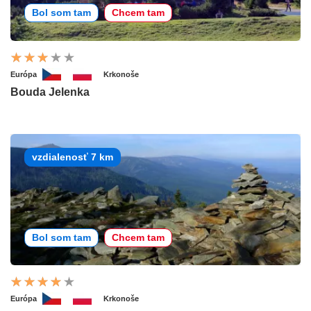
Bol som tam
Chcem tam
Európa
Krkonoše
Bouda Jelenka
vzdialenosť 7 km
Bol som tam
Chcem tam
Európa
Krkonoše