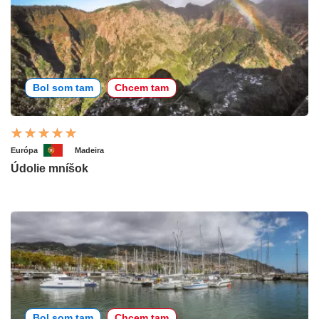
Bol som tam
Chcem tam
Európa
Madeira
Údolie mníšok
Bol som tam
Chcem tam