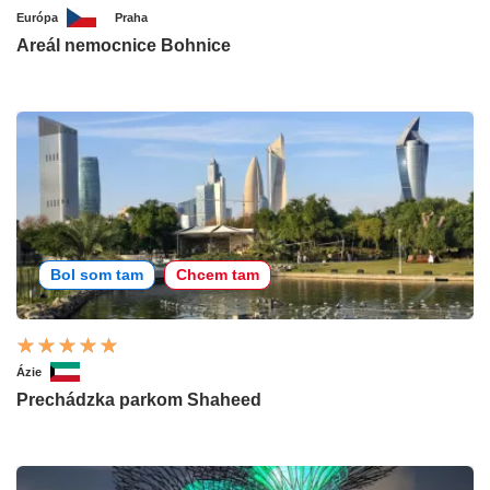
Európa
Praha
Areál nemocnice Bohnice
Bol som tam
Chcem tam
Ázie
Prechádzka parkom Shaheed