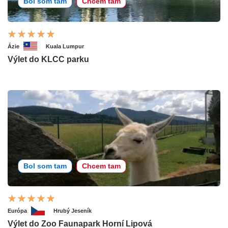
Bol som tam
Chcem tam
Ázie
Kuala Lumpur
Výlet do KLCC parku
Bol som tam
Chcem tam
Európa
Hrubý Jeseník
Výlet do Zoo Faunapark Horní Lipová