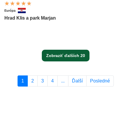
Európa
Hrad Klis a park Marjan
Zobraziť ďalších 20
1
2
3
4
...
Ďalší
Posledné