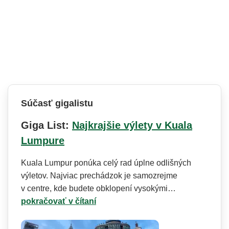
Súčasť gigalistu
Giga List:
Najkrajšie výlety v Kuala
Lumpure
Kuala Lumpur ponúka celý rad úplne odlišných
výletov. Najviac prechádzok je samozrejme
v centre, kde budete obklopení vysokými…
pokračovať v čítaní