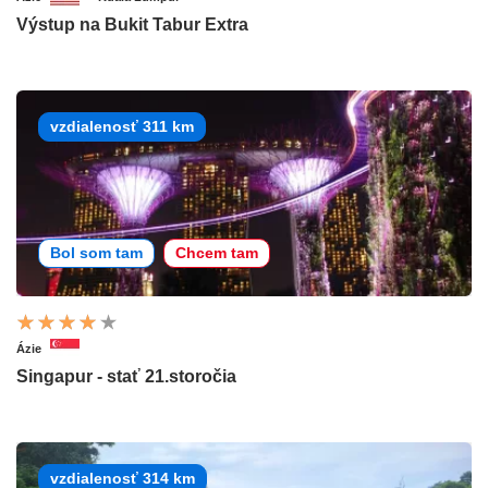
Výstup na Bukit Tabur Extra
vzdialenosť 311 km
Bol som tam
Chcem tam
Ázie
Singapur - stať 21.storočia
vzdialenosť 314 km