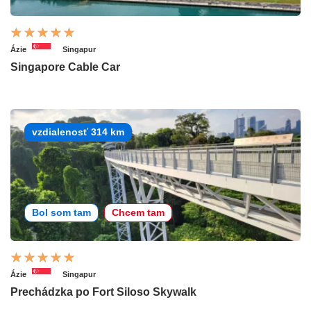
Ázie
Singapur
Singapore Cable Car
vzdialenosť 314 km
Bol som tam
Chcem tam
Ázie
Singapur
Prechádzka po Fort Siloso Skywalk