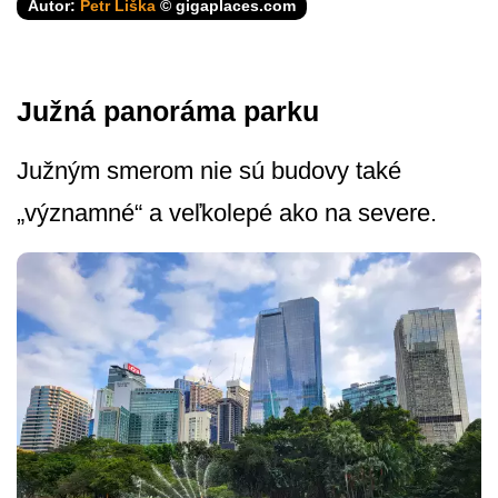
Autor:
Petr Liška
© gigaplaces.com
Južná panoráma parku
Južným smerom nie sú budovy také
„významné“ a veľkolepé ako na severe.