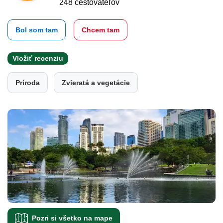
248 cestovateľov
Bol som tam
Chcem tam
Vložiť recenziu
Príroda
Zvieratá a vegetácie
Pozri si všetko na mape