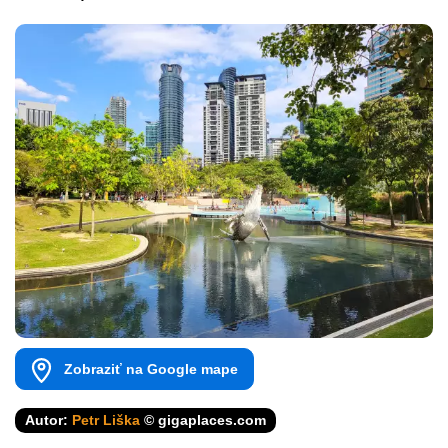
Zobraziť na Google mape
Autor:
Petr Liška
© gigaplaces.com