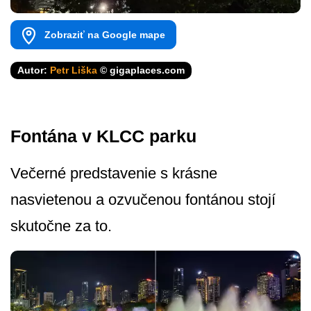
Zobraziť na Google mape
Autor:
Petr Liška
© gigaplaces.com
Fontána v KLCC parku
Večerné predstavenie s krásne
nasvietenou a ozvučenou fontánou stojí
skutočne za to.