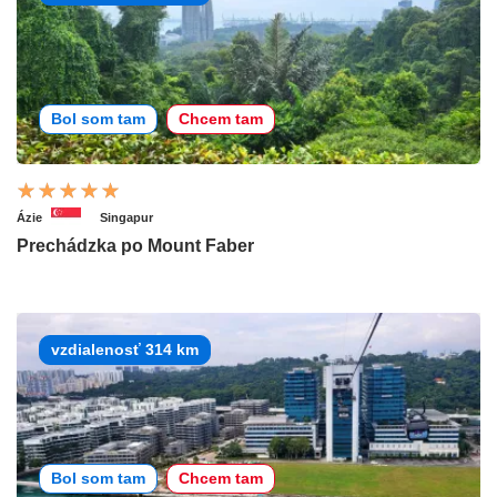
Bol som tam
Chcem tam
Ázie
Singapur
Prechádzka po Mount Faber
vzdialenosť 314 km
Bol som tam
Chcem tam