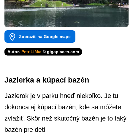
Zobraziť na Google mape
Autor:
Petr Liška
© gigaplaces.com
Jazierka a kúpací bazén
Jazierok je v parku hneď niekoľko. Je tu
dokonca aj kúpací bazén, kde sa môžete
zvlažiť. Skôr než skutočný bazén je to taký
bazén pre deti