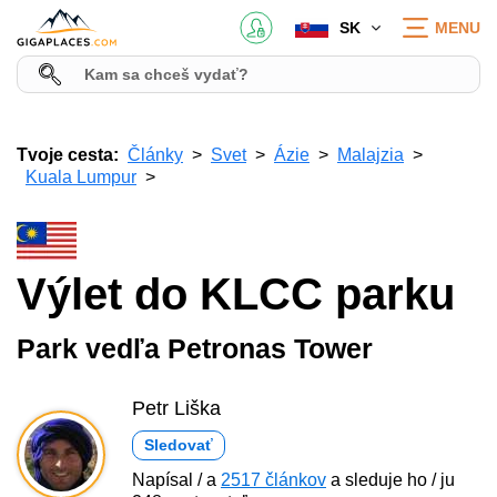
SK
MENU
Tvoje cesta:
Články
Svet
Ázie
Malajzia
Kuala Lumpur
Výlet do KLCC parku
Park vedľa Petronas Tower
Petr Liška
Sledovať
Napísal / a
2517 článkov
a sleduje ho / ju