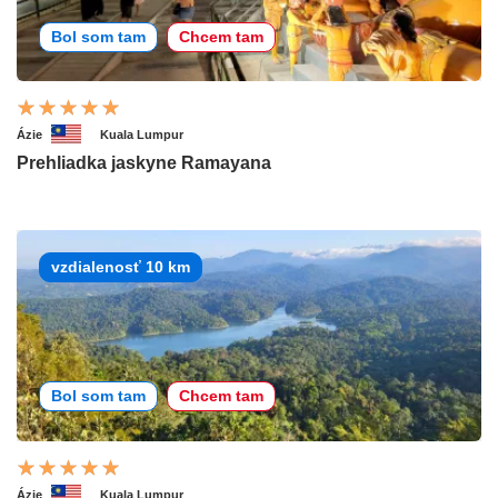
Bol som tam
Chcem tam
Ázie
Kuala Lumpur
Prehliadka jaskyne Ramayana
vzdialenosť 10 km
Bol som tam
Chcem tam
Ázie
Kuala Lumpur