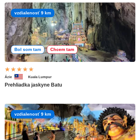
vzdialenosť 9 km
Bol som tam
Chcem tam
Ázie
Kuala Lumpur
Prehliadka jaskyne Batu
vzdialenosť 9 km