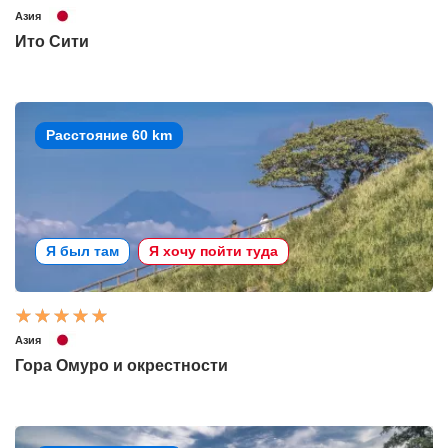
Азия
Ито Сити
Расстояние 60 km
Я был там
Я хочу пойти туда
Азия
Гора Омуро и окрестности