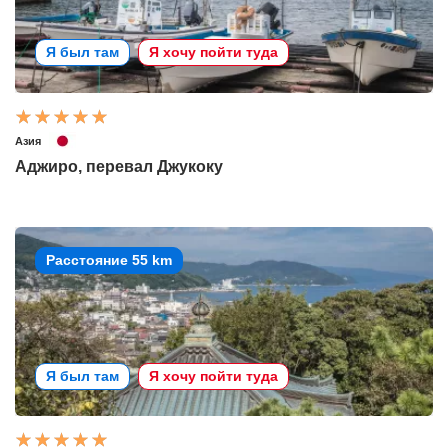
Я был там
Я хочу пойти туда
Азия
Аджиро, перевал Джукоку
Расстояние 55 km
Я был там
Я хочу пойти туда