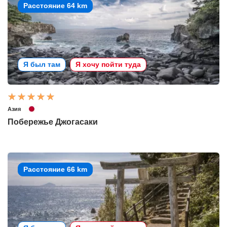
Расстояние 64 km
Я был там
Я хочу пойти туда
Азия
Побережье Джогасаки
Расстояние 66 km