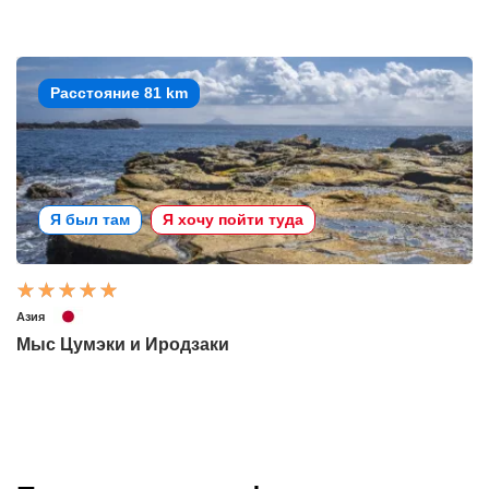
Расстояние 81 km
Я был там
Я хочу пойти туда
Азия
Мыс Цумэки и Иродзаки