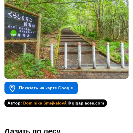
Показать на карте Google
Автор:
Dominika Šmejkalová
© gigaplaces.com
Лазить по лесу