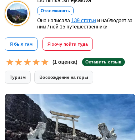
Dominika Šmejkalová
Отслеживать
Она написала
139 статьи
и наблюдает за
ним / ней 15 путешественники
Я был там
Я хочу пойти туда
(1 оценка)
Оставить отзыв
Туризм
Восхождение на горы