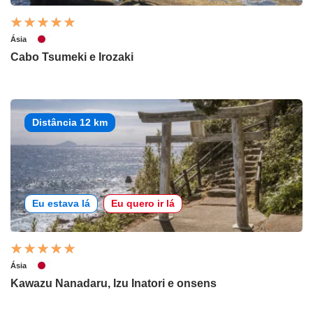
Ásia
Cabo Tsumeki e Irozaki
Distância 12 km
Eu estava lá
Eu quero ir lá
Ásia
Kawazu Nanadaru, Izu Inatori e onsens