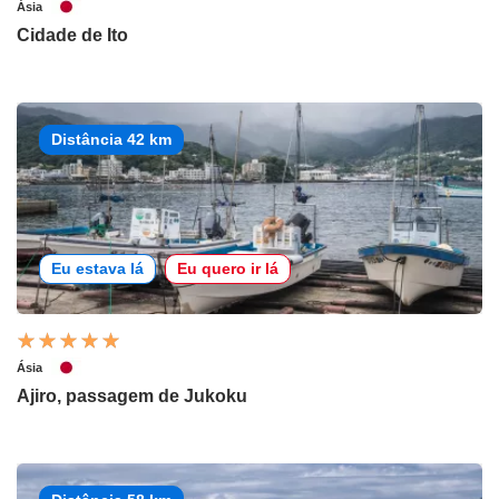
Ásia
Cidade de Ito
Distância 42 km
Eu estava lá
Eu quero ir lá
Ásia
Ajiro, passagem de Jukoku