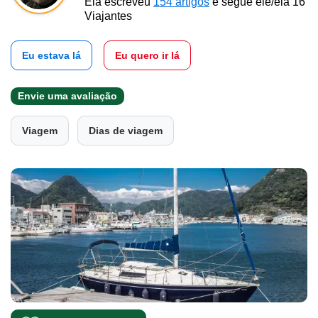
Ela escreveu
154 artigos
e segue ele/ela 16
Viajantes
Eu estava lá
Eu quero ir lá
Envie uma avaliação
Viagem
Dias de viagem