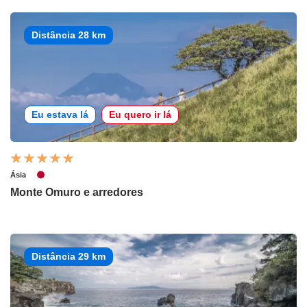
Distância 28 km
Eu estava lá
Eu quero ir lá
Ásia
Monte Omuro e arredores
Distância 29 km