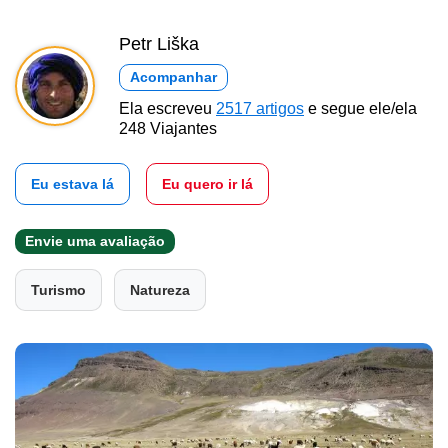
Petr Liška
Acompanhar
Ela escreveu
2517 artigos
e segue ele/ela
248 Viajantes
Eu estava lá
Eu quero ir lá
Envie uma avaliação
Turismo
Natureza