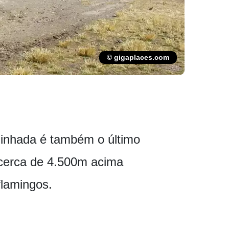
© gigaplaces.com
minhada é também o último
 cerca de 4.500m acima
flamingos.