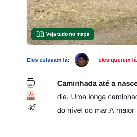
Veja tudo no mapa
Eles estavam lá:
eles querem lá
Caminhada até a nasc
dia. Uma longa caminhad
do nível do mar.A maior