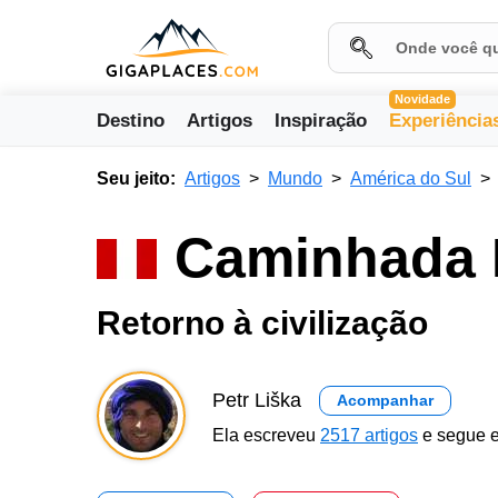
Novidade
Destino
Artigos
Inspiração
Experiência
Seu jeito:
Artigos
Mundo
América do Sul
Caminhada 
Retorno à civilização
Petr Liška
Acompanhar
Ela escreveu
2517 artigos
e segue e