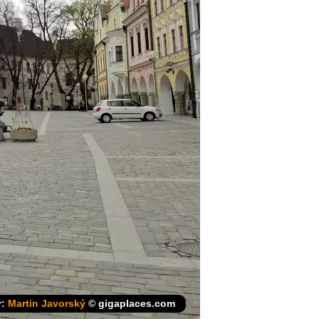
r:
Martin Javorský
© gigaplaces.com