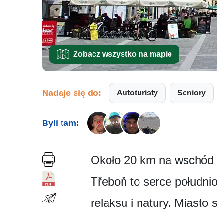
Zobacz wszystko na mapie
Nadaje się do:
Autoturisty
Seniory
Byli tam:
Około 20 km na wschód 
Třeboň to serce południo
relaksu i natury. Miasto s