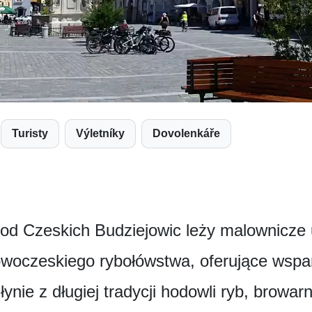
Turisty
Výletníky
Dovolenkáře
od Czeskich Budziejowic leży malownicze 
woczeskiego rybołówstwa, oferujące wspani
łynie z długiej tradycji hodowli ryb, browarn