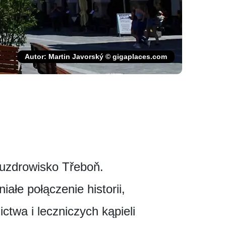
Autor: Martin Javorský © gigaplaces.com
uzdrowisko Třeboň.
ałe połączenie historii,
ictwa i leczniczych kąpieli