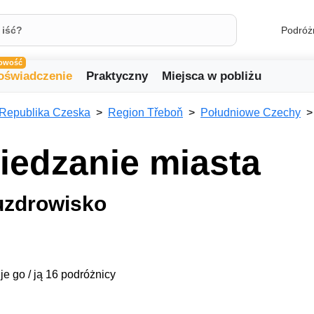
Podróż
owość
oświadczenie
Praktyczny
Miejsca w pobliżu
Republika Czeska
Region Třeboň
Południowe Czechy
iedzanie miasta
uzdrowisko
je go / ją 16 podróżnicy