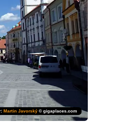
r:
Martin Javorský
© gigaplaces.com