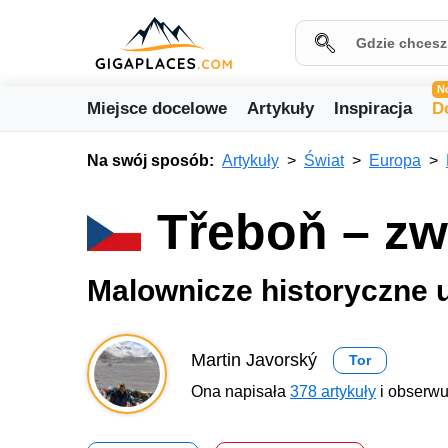
N
Miejsce docelowe
Artykuły
Inspiracja
D
Na swój sposób:
Artykuły
Świat
Europa
Třeboň – zw
Malownicze historyczne 
Martin Javorský
Tor
Ona napisała
378 artykuły
i obserwu