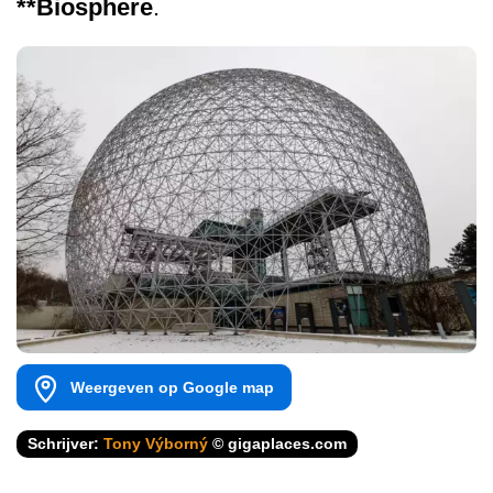
**Biosphere
.
Weergeven op Google map
Schrijver:
Tony Výborný
© gigaplaces.com