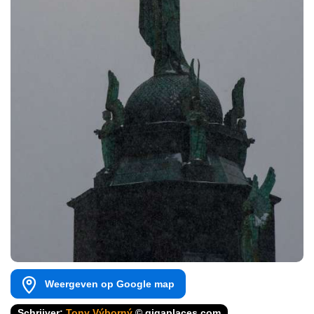
Weergeven op Google map
Schrijver:
Tony Výborný
© gigaplaces.com