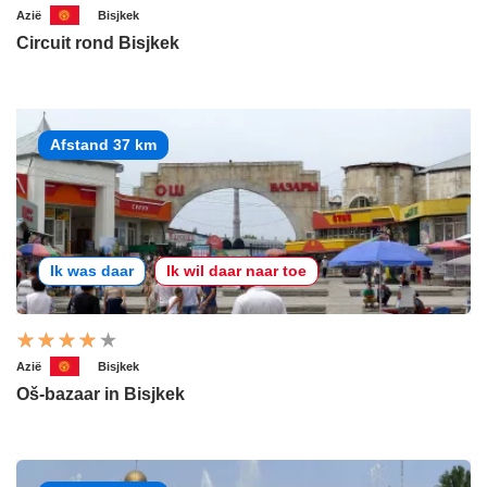
Azië
Bisjkek
Circuit rond Bisjkek
Afstand 37 km
Ik was daar
Ik wil daar naar toe
Azië
Bisjkek
Oš-bazaar in Bisjkek