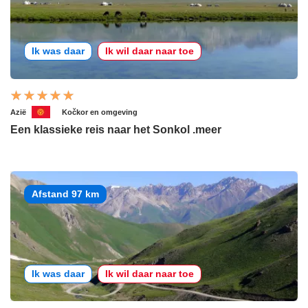
Ik was daar
Ik wil daar naar toe
Azië
Kočkor en omgeving
Een klassieke reis naar het Sonkol .meer
Afstand 97 km
Ik was daar
Ik wil daar naar toe