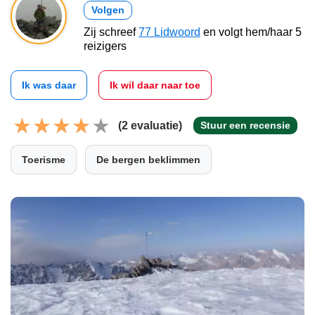
Volgen
Zij schreef
77 Lidwoord
en volgt hem/haar 5
reizigers
Ik was daar
Ik wil daar naar toe
(2 evaluatie)
Stuur een recensie
Toerisme
De bergen beklimmen