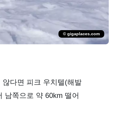
© gigaplaces.com
 않다면 피크 우치텔(해발
에서 남쪽으로 약 60km 떨어