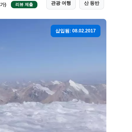
관광 여행
산 등반
평가)
리뷰 제출
삽입됨: 08.02.2017