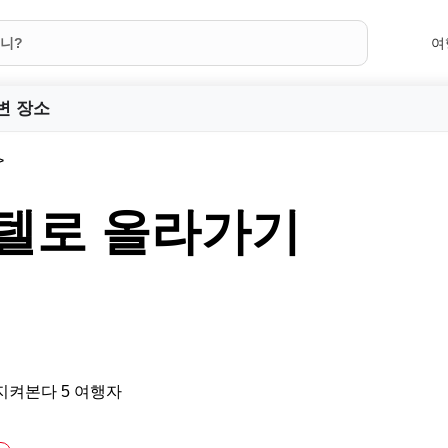
여
변 장소
치텔로 올라가기
지켜본다 5 여행자