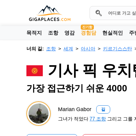
진기함
목적지
조항
영감
경험담
현실적인
주
너의 길:
조항
세계
아시아
키르기스스탄
기사 픽 우
가장 접근하기 쉬운 4000
Marian Gabor
길
그녀가 적었다
77 조항
그리고 그를 