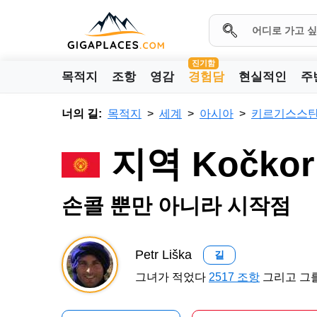
진기함
목적지
조항
영감
경험담
현실적인
주
너의 길:
목적지
세계
아시아
키르기스스
지역 Kočko
손콜 뿐만 아니라 시작점
Petr Liška
길
그녀가 적었다
2517 조항
그리고 그를