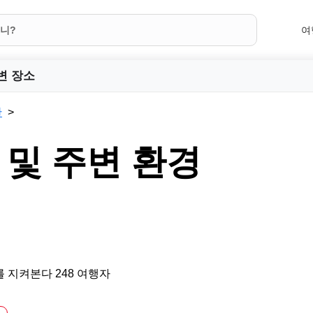
여
변 장소
탄
r 및 주변 환경
 지켜본다 248 여행자