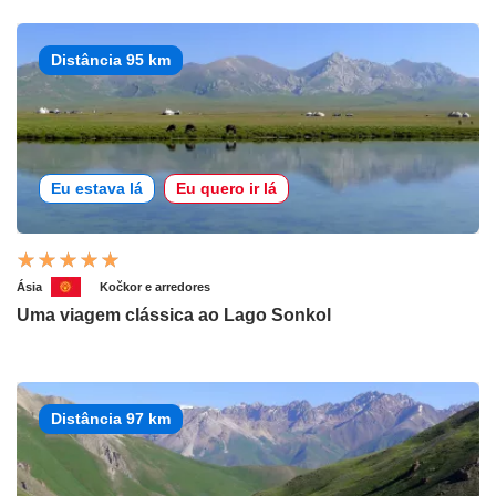
Distância 95 km
Eu estava lá
Eu quero ir lá
Ásia
Kočkor e arredores
Uma viagem clássica ao Lago Sonkol
Distância 97 km