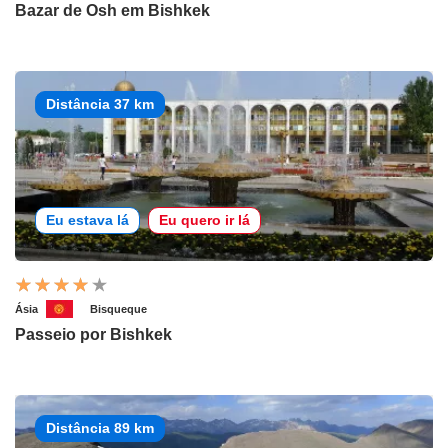
Bazar de Osh em Bishkek
Distância 37 km
Eu estava lá
Eu quero ir lá
Ásia
Bisqueque
Passeio por Bishkek
Distância 89 km