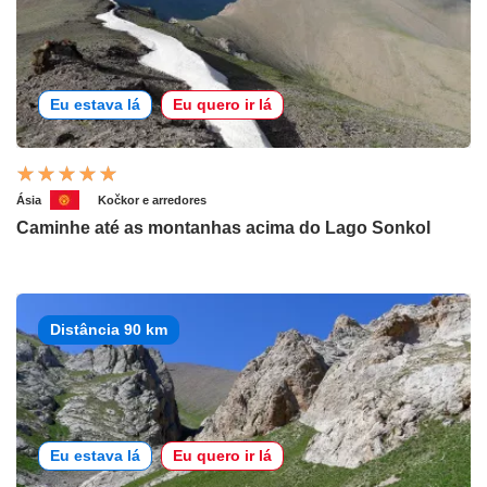
Eu estava lá
Eu quero ir lá
Ásia
Kočkor e arredores
Caminhe até as montanhas acima do Lago Sonkol
Distância 90 km
Eu estava lá
Eu quero ir lá