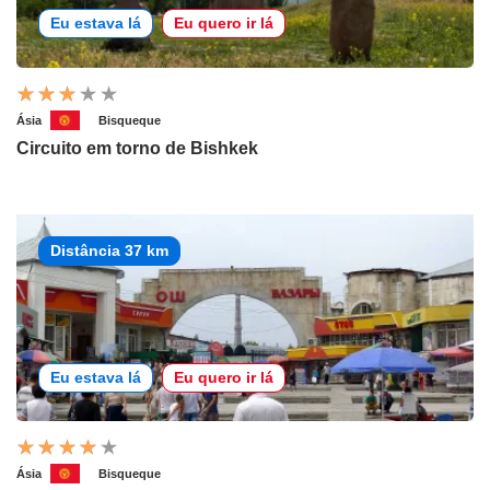
Eu estava lá
Eu quero ir lá
Ásia
Bisqueque
Circuito em torno de Bishkek
Distância 37 km
Eu estava lá
Eu quero ir lá
Ásia
Bisqueque