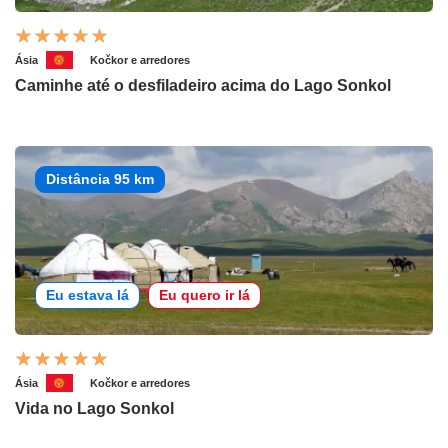
Ásia
Kočkor e arredores
Caminhe até o desfiladeiro acima do Lago Sonkol
Distância 95 km
Eu estava lá
Eu quero ir lá
Ásia
Kočkor e arredores
Vida no Lago Sonkol