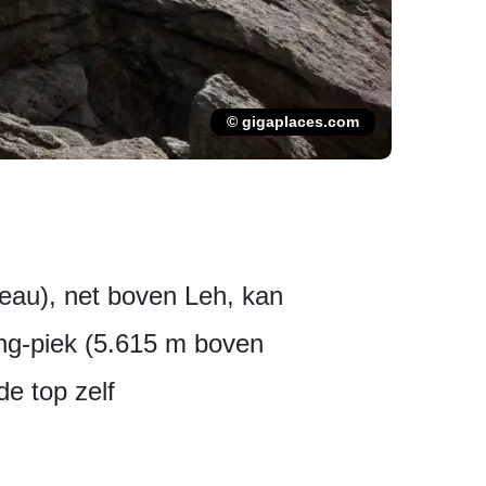
© gigaplaces.com
eau), net boven Leh, kan
ng-piek (5.615 m boven
de top zelf