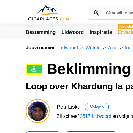
Nieuwig
Bestemming
Lidwoord
Inspiratie
Ervar
Jouw manier:
Lidwoord
Wereld
Azië
Ind
Beklimming 
Loop over Khardung la p
Petr Liška
Volgen
Zij schreef
2517 Lidwoord
en volgt 