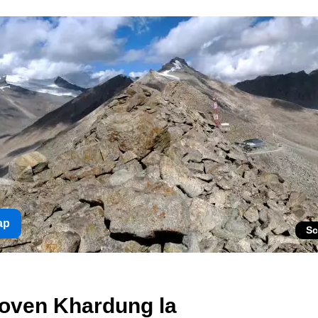
ap
Sc
boven Khardung la