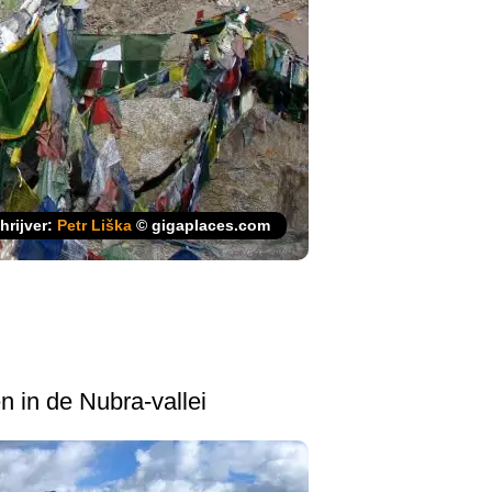
hrijver:
Petr Liška
© gigaplaces.com
n in de Nubra-vallei