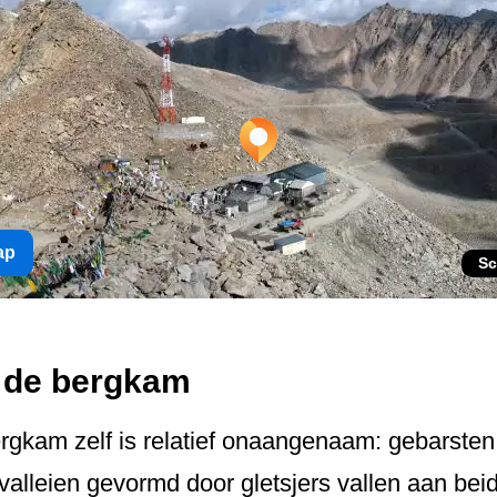
ap
Sc
 de bergkam
gkam zelf is relatief onaangenaam: gebarsten r
alleien gevormd door gletsjers vallen aan bei