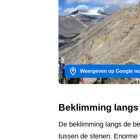
Weergeven op Google m
Beklimming langs
De beklimming langs de ber
tussen de stenen. Enorme v