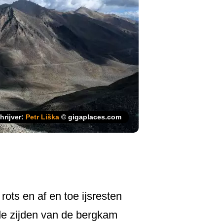
hrijver:
Petr Liška
© gigaplaces.com
ots en af en toe ijsresten
de zijden van de bergkam