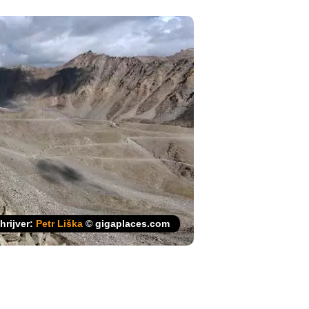
hrijver:
Petr Liška
© gigaplaces.com