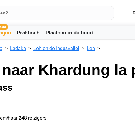
R
heid
ingen
Praktisch
Plaatsen in de buurt
ia
Ladakh
Leh en de Indusvallei
Leh
naar Khardung la 
ass
hem/haar 248 reizigers