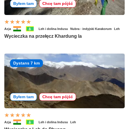
Byłem tam
Chcę tam pójść
Azja
Leh i dolina Indusu
Nubra - indyjski Karakorum
Leh
Wycieczka na przełęcz Khardung la
Dystans 7 km
Byłem tam
Chcę tam pójść
Azja
Leh i dolina Indusu
Leh