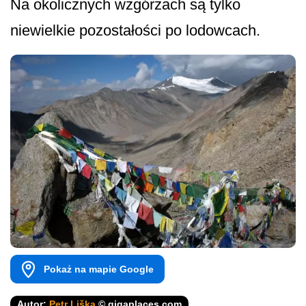
Na okolicznych wzgórzach są tylko
niewielkie pozostałości po lodowcach.
Pokaż na mapie Google
Autor:
Petr Liška
© gigaplaces.com