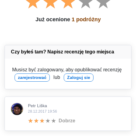
Już ocenione
1 podróżny
Czy byłeś tam? Napisz recenzję tego miejsca
Musisz być zalogowany, aby opublikować recenzję
lub
zarejestrować
Zaloguj sie
Petr Liška
28.12.2017 19:56
Dobrze