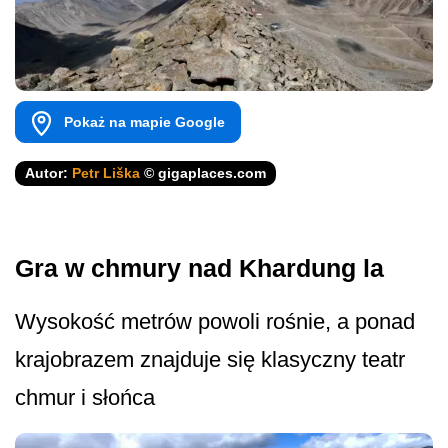
Pokaż na mapie Google
Autor:
Petr Liška
© gigaplaces.com
Gra w chmury nad Khardung la
Wysokość metrów powoli rośnie, a ponad
krajobrazem znajduje się klasyczny teatr
chmur i słońca