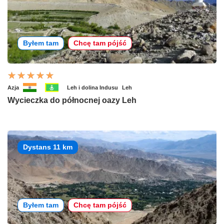
Byłem tam
Chcę tam pójść
Azja
Leh i dolina Indusu
Leh
Wycieczka do północnej oazy Leh
Dystans 11 km
Byłem tam
Chcę tam pójść