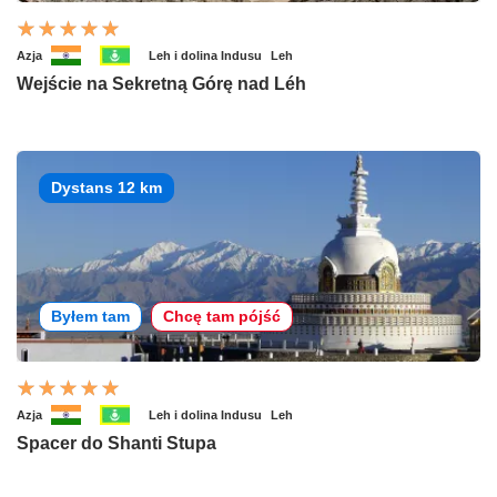
Azja
Leh i dolina Indusu
Leh
Wejście na Sekretną Górę nad Léh
Dystans 12 km
Byłem tam
Chcę tam pójść
Azja
Leh i dolina Indusu
Leh
Spacer do Shanti Stupa