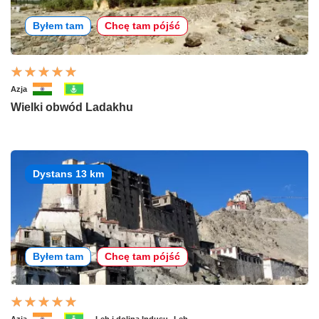
Byłem tam
Chcę tam pójść
Azja
Wielki obwód Ladakhu
Dystans 13 km
Byłem tam
Chcę tam pójść