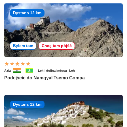
Dystans 12 km
Byłem tam
Chcę tam pójść
Azja
Leh i dolina Indusu
Leh
Podejście do Namgyal Tsemo Gompa
Dystans 12 km