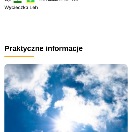
Azja
Leh i dolina Indusu
Leh
Wycieczka Leh
Praktyczne informacje