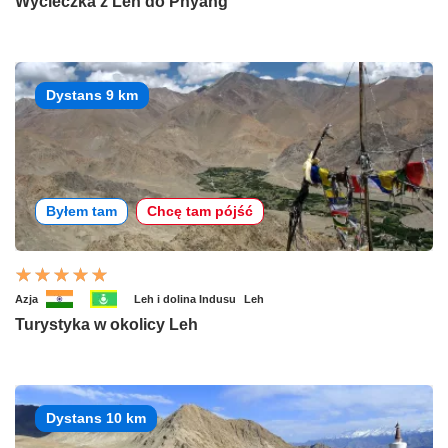
Wycieczka z Leh do Phyang
Dystans 9 km
Byłem tam
Chcę tam pójść
Azja
Leh i dolina Indusu
Leh
Turystyka w okolicy Leh
Dystans 10 km