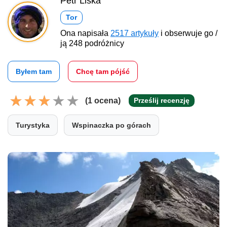
Petr Liška
Tor
Ona napisała
2517 artykuły
i obserwuje go /
ją 248 podróżnicy
Byłem tam
Chcę tam pójść
(1 ocena)
Prześlij recenzję
Turystyka
Wspinaczka po górach