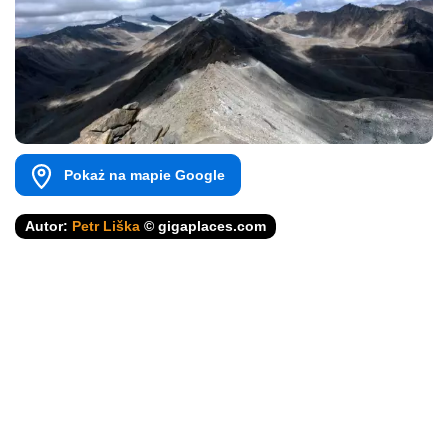
Pokaż na mapie Google
Autor:
Petr Liška
© gigaplaces.com