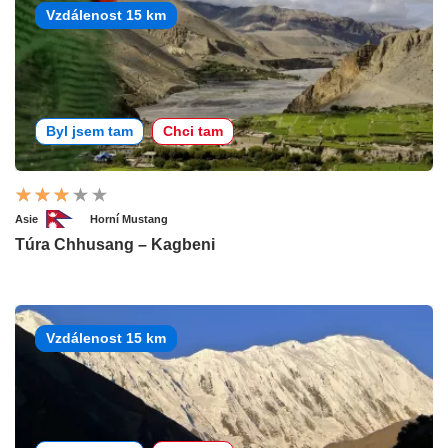
Vzdálenost 15 km
Byl jsem tam
Chci tam
Asie
Horní Mustang
Túra Chhusang – Kagbeni
Vzdálenost 15 km