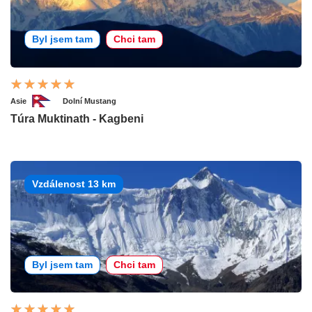
Byl jsem tam
Chci tam
Asie
Dolní Mustang
Túra Muktinath - Kagbeni
Vzdálenost 13 km
Byl jsem tam
Chci tam