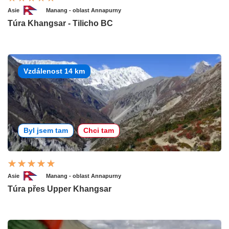
Asie
Manang - oblast Annapurny
Túra Khangsar - Tilicho BC
Vzdálenost 14 km
Byl jsem tam
Chci tam
Asie
Manang - oblast Annapurny
Túra přes Upper Khangsar