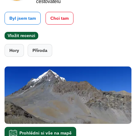
cestovatelů
Byl jsem tam
Chci tam
Vložit recenzi
Hory
Příroda
Prohlédni si vše na mapě