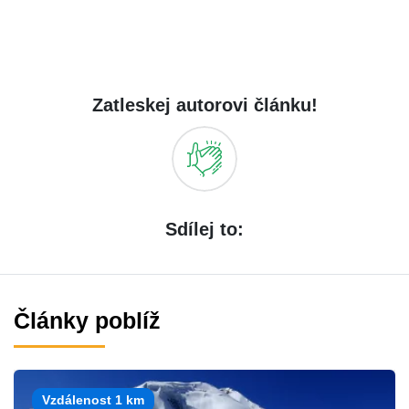
Zatleskej autorovi článku!
Sdílej to:
Články poblíž
Vzdálenost 1 km