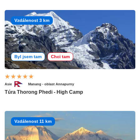
Vzdálenost 3 km
Byl jsem tam
Chci tam
Asie
Manang - oblast Annapurny
Túra Thorong Phedi - High Camp
Vzdálenost 11 km