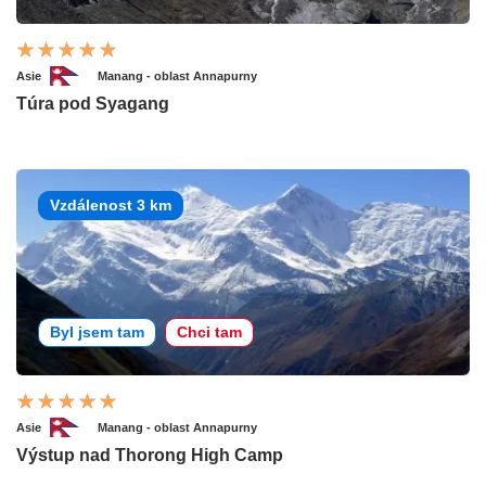
Asie
Manang - oblast Annapurny
Túra pod Syagang
Vzdálenost 3 km
Byl jsem tam
Chci tam
Asie
Manang - oblast Annapurny
Výstup nad Thorong High Camp