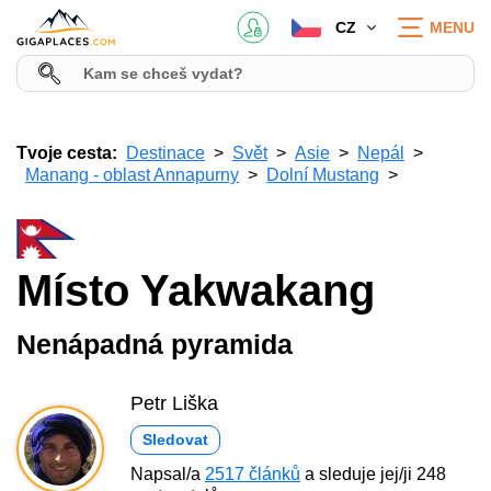
CZ
MENU
Tvoje cesta:
Destinace
Svět
Asie
Nepál
Manang - oblast Annapurny
Dolní Mustang
Místo Yakwakang
Nenápadná pyramida
Petr Liška
Sledovat
Napsal/a
2517 článků
a sleduje jej/ji 248