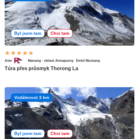
Byl jsem tam
Chci tam
Asie
Manang - oblast Annapurny
Dolní Mustang
Túra přes průsmyk Thorong La
Vzdálenost 3 km
Byl jsem tam
Chci tam