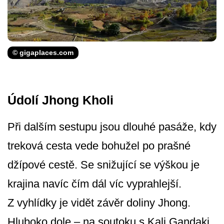
© gigaplaces.com
Údolí Jhong Kholi
Při dalším sestupu jsou dlouhé pasáže, kdy
treková cesta vede bohužel po prašné
džípové cestě. Se snižující se výškou je
krajina navíc čím dál víc vyprahlejší.
Z vyhlídky je vidět závěr doliny Jhong.
Hluboko dole – na soutoku s Kali Gandaki