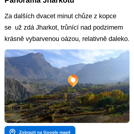
Panoráma Jharkotu
Za dalších dvacet minut chůze z kopce
se už zdá Jharkot, trůnící nad podzimem
krásně vybarvenou oázou, relativně daleko.
Zobrazit na Google mapě