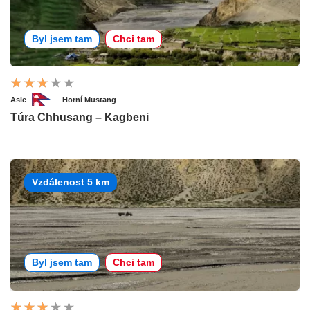
Byl jsem tam
Chci tam
Asie
Horní Mustang
Túra Chhusang – Kagbeni
Vzdálenost 5 km
Byl jsem tam
Chci tam