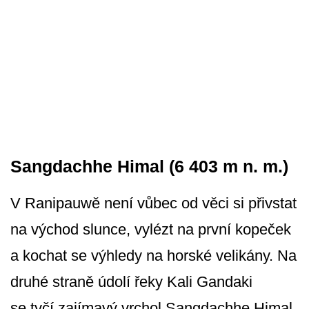
Sangdachhe Himal (6 403 m n. m.)
V Ranipauwě není vůbec od věci si přivstat
na východ slunce, vylézt na první kopeček
a kochat se výhledy na horské velikány. Na
druhé straně údolí řeky Kali Gandaki
se tyčí zajímavý vrchol Sangdachhe Himal