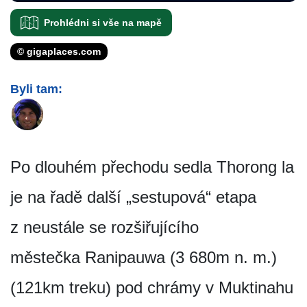
Prohlédni si vše na mapě
© gigaplaces.com
Byli tam:
Po dlouhém přechodu sedla Thorong la
je na řadě další „sestupová“ etapa
z neustále se rozšiřujícího
městečka Ranipauwa (3 680m n. m.)
(121km treku) pod chrámy v Muktinahu