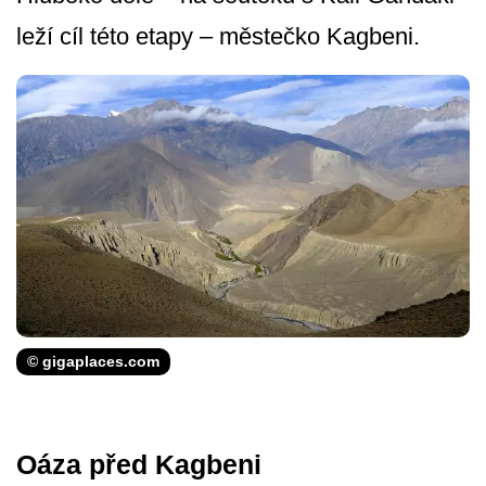
leží cíl této etapy – městečko Kagbeni.
© gigaplaces.com
Oáza před Kagbeni