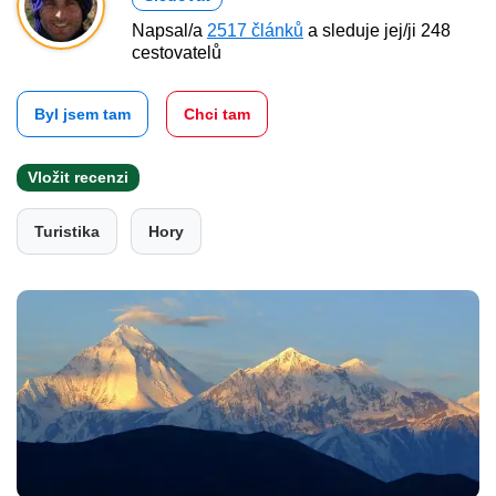
Napsal/a
2517 článků
a sleduje jej/ji 248
cestovatelů
Byl jsem tam
Chci tam
Vložit recenzi
Turistika
Hory