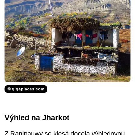
© gigaplaces.com
Výhled na Jharkot
Z Ranipauwy se klesá docela výhledovou