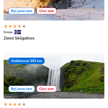
Byl jsem tam
Chci tam
Evropa
Zimní Skógafoss
Vzdálenost 253 km
Byl jsem tam
Chci tam