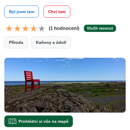
Byl jsem tam
Chci tam
(1 hodnocení)
Vložit recenzi
Příroda
Kaňony a údolí
Prohlédni si vše na mapě