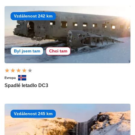
Vzdálenost 242 km
Byl jsem tam
Chci tam
Evropa
Spadlé letadlo DC3
Vzdálenost 245 km