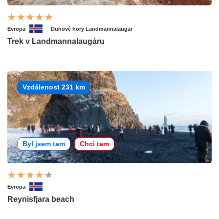
Evropa
Duhové hory Landmannalaugar
Trek v Landmannalaugáru
Vzdálenost 231 km
Byl jsem tam
Chci tam
Evropa
Reynisfjara beach