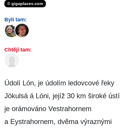
© gigaplaces.com
Byli tam:
Chtějí tam:
Údolí Lón, je údolím ledovcové řeky
Jökulsá á Lóni, jejíž 30 km široké ústí
je orámováno Vestrahornem
a Eystrahornem, dvěma výraznými