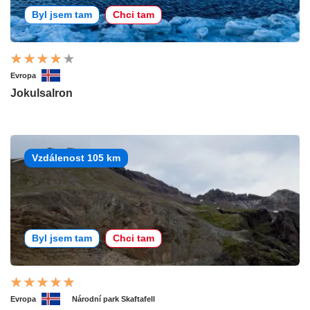
Byl jsem tam
Chci tam
Evropa
Jokulsalron
Vzdálenost 105 km
Byl jsem tam
Chci tam
Evropa
Národní park Skaftafell