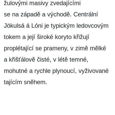
žulovými masivy zvedajícími
se na západě a východě. Centrální
Jökulsá á Lóni je typickým ledovcovým
tokem a její široké koryto křižují
proplétající se prameny, v zimě mělké
a křišťálově čisté, v létě temné,
mohutné a rychle plynoucí, vyživované
tajícím sněhem.