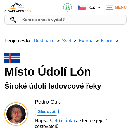
CZ
MENU
Tvoje cesta:
Destinace
Svět
Evropa
Island
Místo Údolí Lón
Široké údolí ledovcové řeky
Pedro Gula
Sledovat
Napsal/a
46 článků
a sleduje jej/ji 5
cestovatelů