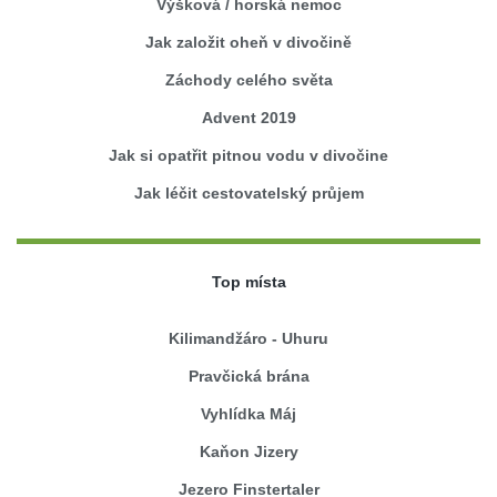
Výšková / horská nemoc
Jak založit oheň v divočině
Záchody celého světa
Advent 2019
Jak si opatřit pitnou vodu v divočine
Jak léčit cestovatelský průjem
Top místa
Kilimandžáro - Uhuru
Pravčická brána
Vyhlídka Máj
Kaňon Jizery
Jezero Finstertaler