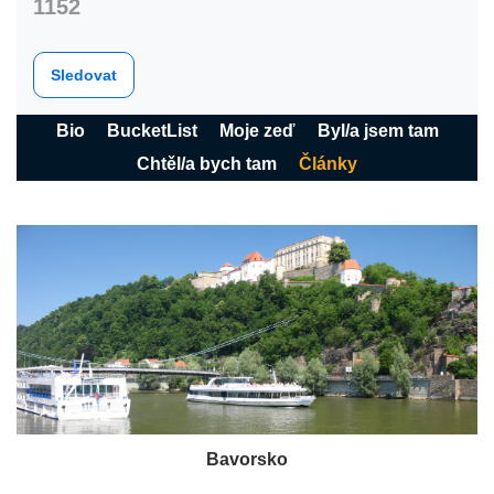
1152
Sledovat
Bio
BucketList
Moje zeď
Byl/a jsem tam
Chtěl/a bych tam
Články
Bavorsko