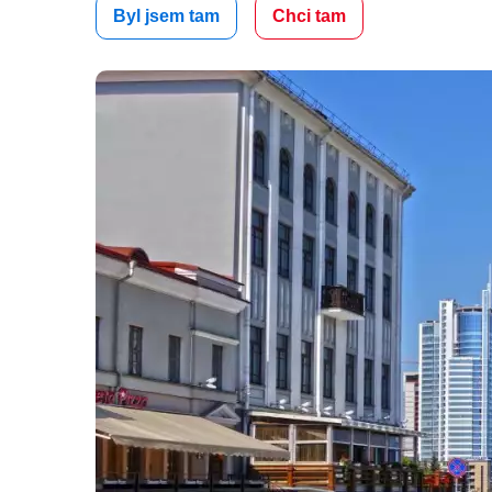
Byl jsem tam
Chci tam