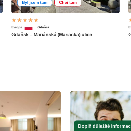
Byl jsem tam
Chci tam
Evropa
Gdaňsk
E
Gdaňsk – Mariánská (Mariacka) ulice
G
Doplň důležité informace