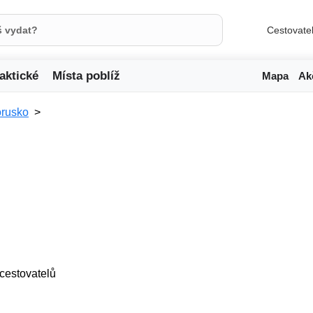
Cestovate
aktické
Místa poblíž
Mapa
Ak
orusko
5 cestovatelů