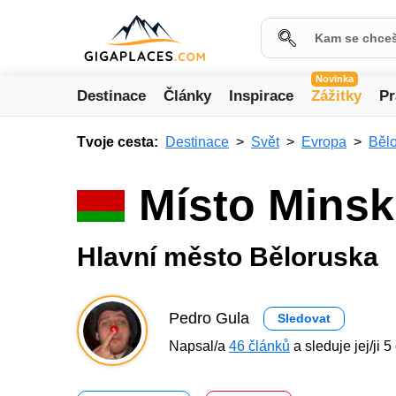
Novinka
Destinace
Články
Inspirace
Zážitky
Pr
Tvoje cesta:
Destinace
Svět
Evropa
Běl
Místo Minsk
Hlavní město Běloruska
Pedro Gula
Sledovat
Napsal/a
46 článků
a sleduje jej/ji 