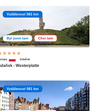
Vzdálenost 581 km
Byl jsem tam
Chci tam
vropa
Gdaňsk
daňsk - Westerplatte
Vzdálenost 581 km