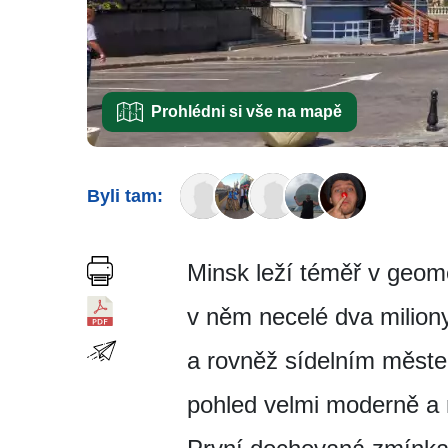
Prohlédni si vše na mapě
Byli tam:
Minsk leží téměř v geome
v něm necelé dva milion
a rovněž sídelním měste
pohled velmi moderně a m