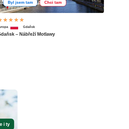
Byl jsem tam
Chci tam
vropa
Gdaňsk
daňsk – Nábřeží Motlawy
 i ty