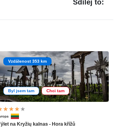
Sdílej to:
Vzdálenost 353 km
Byl jsem tam
Chci tam
vropa
ýlet na Kryžių kalnas - Hora křížů