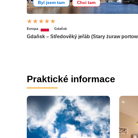
Byl jsem tam
Chci tam
Evropa
Gdaňsk
Gdaňsk – Středověký jeřáb (Stary żuraw portow
Praktické informace