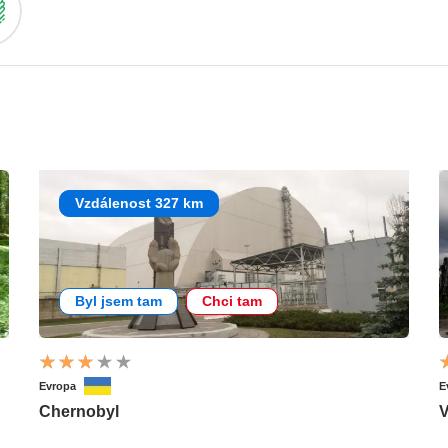
Vzdálenost 327 km
Byl jsem tam
Chci tam
Evropa
E
Chernobyl
V