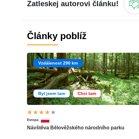
Zatleskej autorovi článku!
Články poblíž
Vzdálenost 290 km
Byl jsem tam
Chci tam
Evropa
Návštěva Bělověžského národního parku