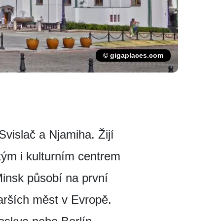
© gigaplaces.com
vislač a Njamiha. Žijí
ým i kulturním centrem
Minsk působí na první
tarších měst v Evropě.