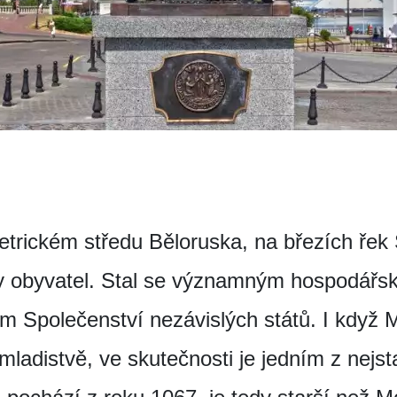
trickém středu Běloruska, na březích řek S
y obyvatel. Stal se významným hospodářsk
m Společenství nezávislých států. I když 
ladistvě, ve skutečnosti je jedním z nejs