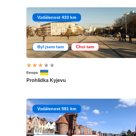
Vzdálenost 433 km
Byl jsem tam
Chci tam
Evropa
Prohlídka Kyjevu
Vzdálenost 581 km