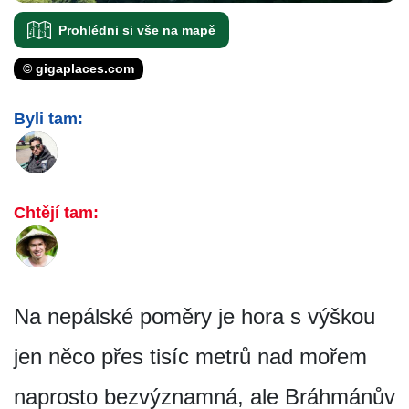
Prohlédni si vše na mapě
© gigaplaces.com
Byli tam:
Chtějí tam:
Na nepálské poměry je hora s výškou
jen něco přes tisíc metrů nad mořem
naprosto bezvýznamná, ale Bráhmánův