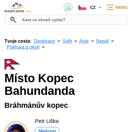
CZ
MENU
Tvoje cesta:
Destinace
Svět
Asie
Nepál
Pokhara a okolí
Místo Kopec
Bahundanda
Bráhmánův kopec
Petr Liška
Sledovat