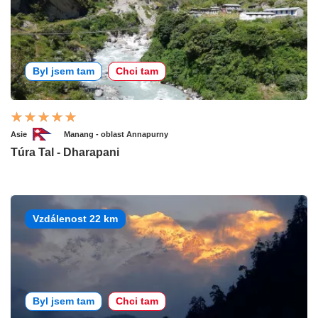
Byl jsem tam
Chci tam
Asie
Manang - oblast Annapurny
Túra Tal - Dharapani
Vzdálenost 22 km
Byl jsem tam
Chci tam