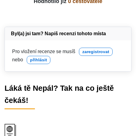
Hodnotilo již
0 cestovatelé
Byl(a) jsi tam? Napiš recenzi tohoto místa
Pro vložení recenze se musíš
zaregistrovat
nebo
přihlásit
Láká tě Nepál? Tak na co ještě
čekáš!