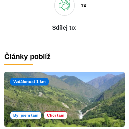
1x
Sdílej to:
Články poblíž
Vzdálenost 1 km
Byl jsem tam
Chci tam