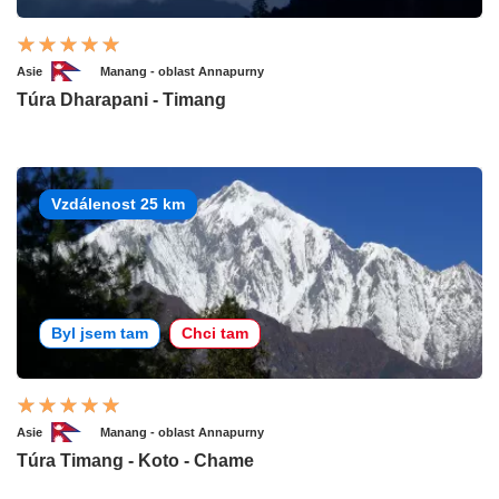
Asie
Manang - oblast Annapurny
Túra Dharapani - Timang
Vzdálenost 25 km
Byl jsem tam
Chci tam
Asie
Manang - oblast Annapurny
Túra Timang - Koto - Chame