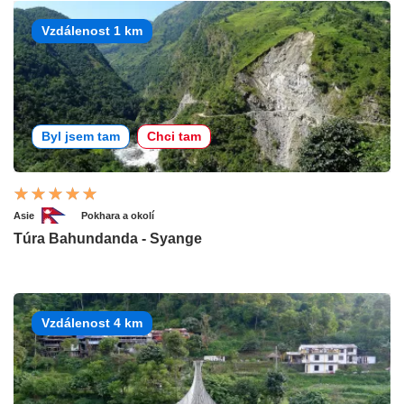
Vzdálenost 1 km
Byl jsem tam
Chci tam
Asie
Pokhara a okolí
Túra Bahundanda - Syange
Vzdálenost 4 km