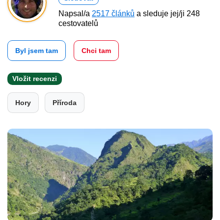
Napsal/a
2517 článků
a sleduje jej/ji 248
cestovatelů
Byl jsem tam
Chci tam
Vložit recenzi
Hory
Příroda