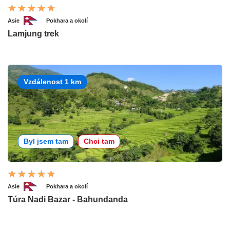
Asie
Pokhara a okolí
Lamjung trek
Vzdálenost 1 km
Byl jsem tam
Chci tam
Asie
Pokhara a okolí
Túra Nadi Bazar - Bahundanda