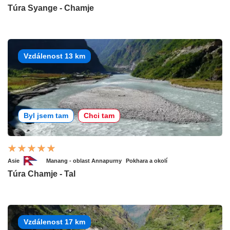
Túra Syange - Chamje
Vzdálenost 13 km
Byl jsem tam
Chci tam
Asie
Manang - oblast Annapurny
Pokhara a okolí
Túra Chamje - Tal
Vzdálenost 17 km