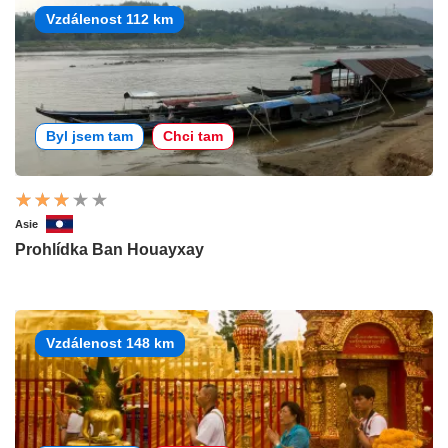
Vzdálenost 112 km
Byl jsem tam
Chci tam
Asie
Prohlídka Ban Houayxay
Vzdálenost 148 km