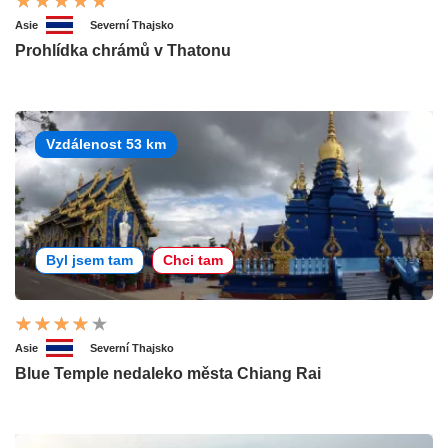
Asie
Severní Thajsko
Prohlídka chrámů v Thatonu
Vzdálenost 53 km
Byl jsem tam
Chci tam
Asie
Severní Thajsko
Blue Temple nedaleko města Chiang Rai