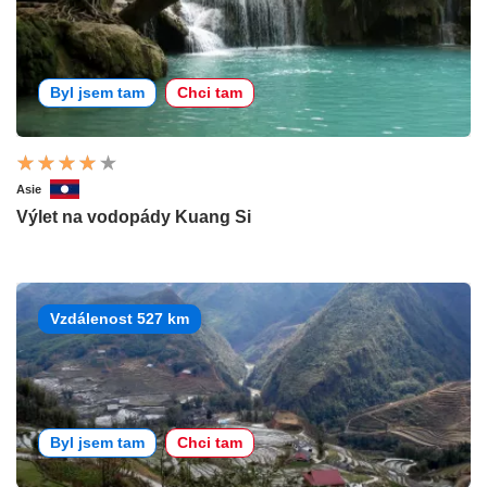
Byl jsem tam
Chci tam
Asie
Výlet na vodopády Kuang Si
Vzdálenost 527 km
Byl jsem tam
Chci tam