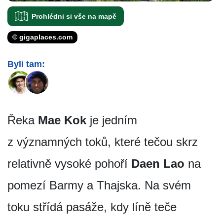
Prohlédni si vše na mapě
© gigaplaces.com
Byli tam:
Řeka
Mae Kok
je jedním
z významných toků, které tečou skrz
relativně vysoké pohoří
Daen Lao
na
pomezí Barmy a Thajska. Na svém
toku střídá pasáže, kdy líně teče