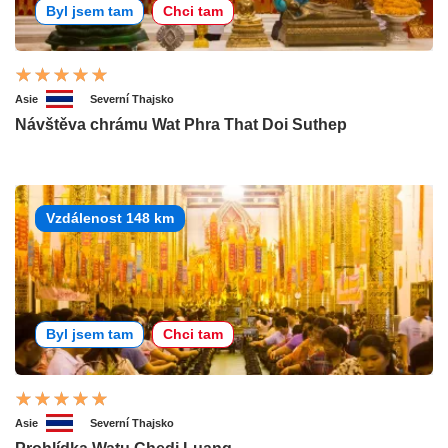
Byl jsem tam
Chci tam
Asie
Severní Thajsko
Návštěva chrámu Wat Phra That Doi Suthep
Vzdálenost 148 km
Byl jsem tam
Chci tam
Asie
Severní Thajsko