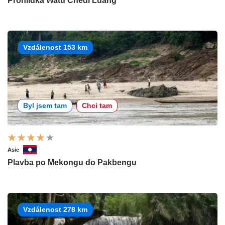
Prohlídka Watu Chedi Luang
Vzdálenost 153 km
Byl jsem tam
Chci tam
Asie
Plavba po Mekongu do Pakbengu
Vzdálenost 278 km