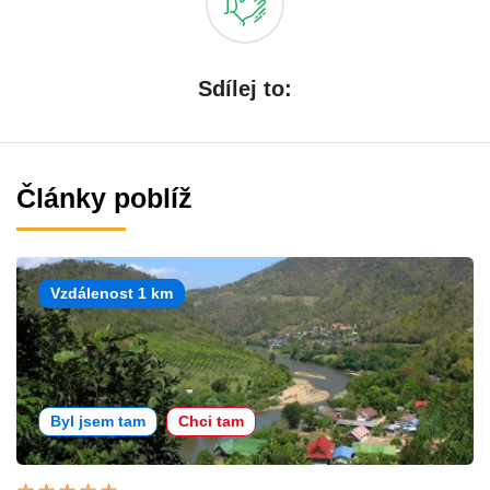
Sdílej to:
Články poblíž
Vzdálenost 1 km
Byl jsem tam
Chci tam