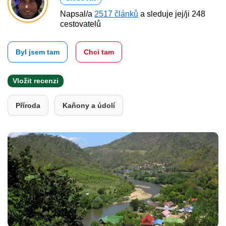
Napsal/a
2517 článků
a sleduje jej/ji 248
cestovatelů
Byl jsem tam
Chci tam
Vložit recenzi
Příroda
Kaňony a údolí