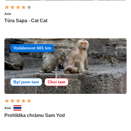
Asie
Túra Sapa - Cat Cat
Vzdálenost 601 km
Byl jsem tam
Chci tam
Asie
Prohlídka chrámu Sam Yod