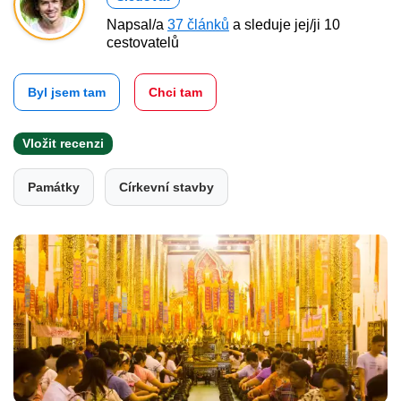
Napsal/a
37 článků
a sleduje jej/ji 10
cestovatelů
Byl jsem tam
Chci tam
Vložit recenzi
Památky
Církevní stavby