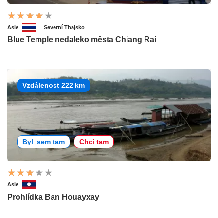
Asie
Severní Thajsko
Blue Temple nedaleko města Chiang Rai
Vzdálenost 222 km
Byl jsem tam
Chci tam
Asie
Prohlídka Ban Houayxay