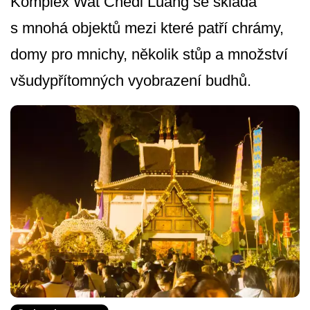
Komplex Wat Chedi Luang se skládá
s mnohá objektů mezi které patří chrámy,
domy pro mnichy, několik stůp a množství
všudypřítomných vyobrazení budhů.