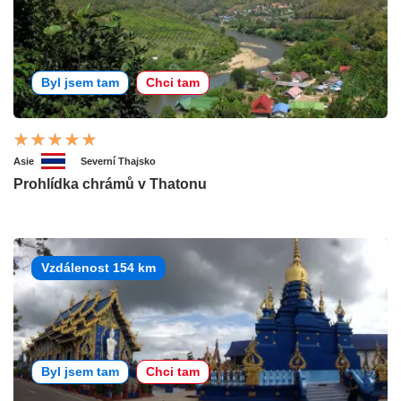
Byl jsem tam
Chci tam
Asie
Severní Thajsko
Prohlídka chrámů v Thatonu
Vzdálenost 154 km
Byl jsem tam
Chci tam