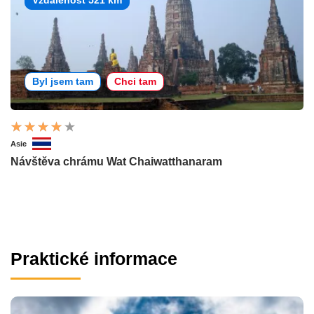
Vzdálenost 521 km
Byl jsem tam
Chci tam
Asie
Návštěva chrámu Wat Chaiwatthanaram
Praktické informace