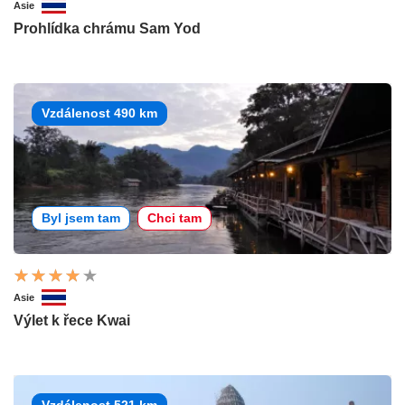
Asie
Prohlídka chrámu Sam Yod
Vzdálenost 490 km
Byl jsem tam
Chci tam
Asie
Výlet k řece Kwai