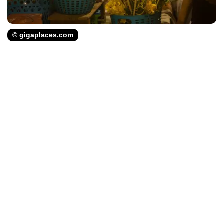
© gigaplaces.com