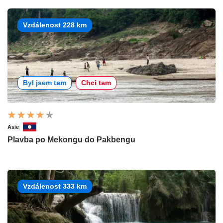
Vzdálenost 228 km
Byl jsem tam
Chci tam
Asie
Plavba po Mekongu do Pakbengu
Vzdálenost 333 km