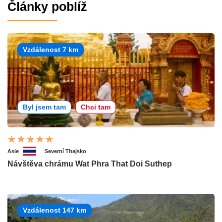
Články poblíž
Vzdálenost 7 km
Byl jsem tam
Chci tam
Asie
Severní Thajsko
Návštěva chrámu Wat Phra That Doi Suthep
Vzdálenost 147 km