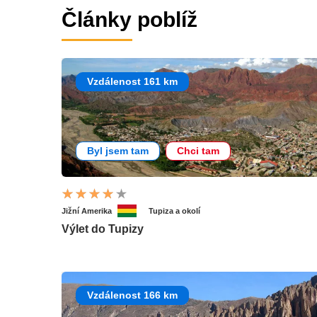
Články poblíž
Vzdálenost 161 km
Byl jsem tam
Chci tam
Jižní Amerika
Tupiza a okolí
Výlet do Tupizy
Vzdálenost 166 km