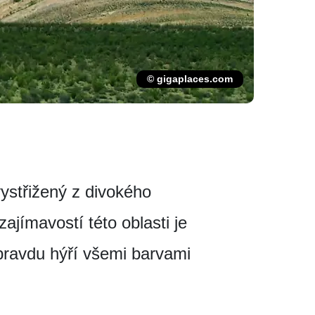
© gigaplaces.com
ystřižený z divokého
ajímavostí této oblasti je
opravdu hýří všemi barvami