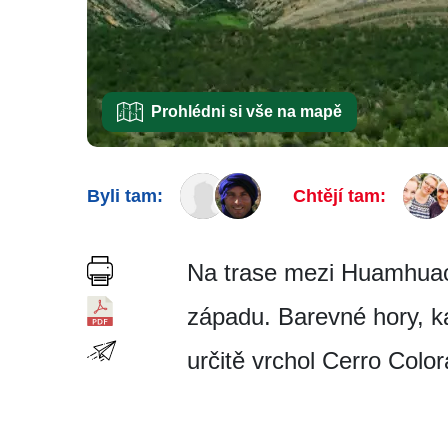
Prohlédni si vše na mapě
Byli tam:
Chtějí tam:
Na trase mezi Huamhuaco
západu. Barevné hory, ka
určitě vrchol Cerro Colo