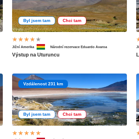
Byl jsem tam
Chci tam
Jižní Amerika
Národní rezervace Eduardo Avaroa
J
Výstup na Uturuncu
L
Vzdálenost 231 km
Byl jsem tam
Chci tam