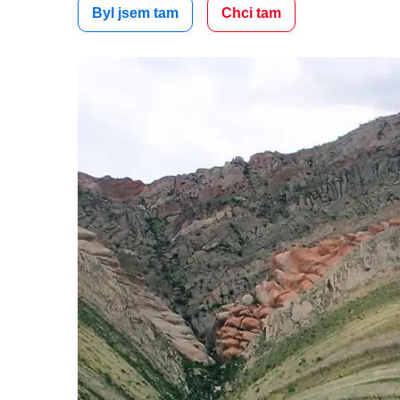
Byl jsem tam
Chci tam