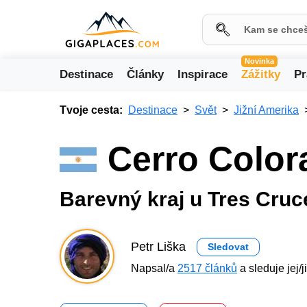
Novinka
Destinace
Články
Inspirace
Zážitky
Pr
Tvoje cesta:
Destinace
Svět
Jižní Amerika
Cerro Color
Barevný kraj u Tres Cruc
Petr Liška
Sledovat
Napsal/a
2517 článků
a sleduje jej/