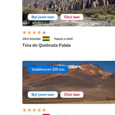
Byl jsem tam
Chci tam
Jižní Amerika
Tupiza a okolí
Túra do Quebrada Palala
Vzdálenost 225 km
Byl jsem tam
Chci tam