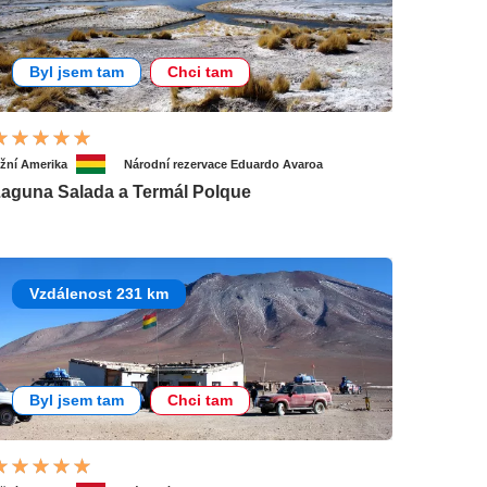
Byl jsem tam
Chci tam
ižní Amerika
Národní rezervace Eduardo Avaroa
aguna Salada a Termál Polque
Vzdálenost 231 km
Byl jsem tam
Chci tam