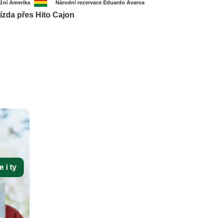
ižní Amerika
Národní rezervace Eduardo Avaroa
ízda přes Hito Cajon
 i ty