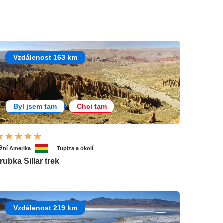
Vzdálenost 163 km
Byl jsem tam
Chci tam
ižní Amerika
Tupiza a okolí
rubka Sillar trek
Vzdálenost 219 km