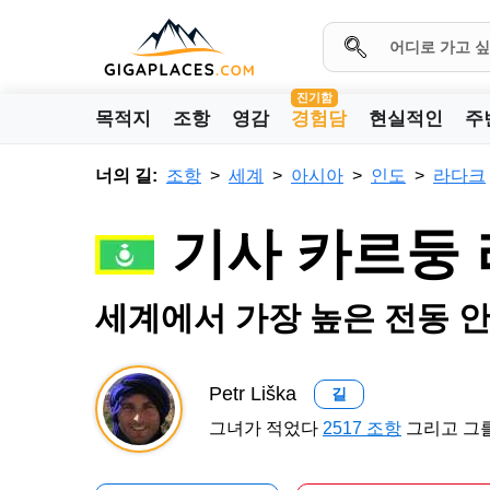
진기함
목적지
조항
영감
경험담
현실적인
주
너의 길:
조항
세계
아시아
인도
라다크
기사 카르둥 
세계에서 가장 높은 전동 
Petr Liška
길
그녀가 적었다
2517 조항
그리고 그를