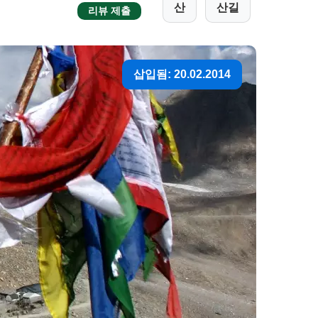
산
산길
리뷰 제출
삽입됨: 20.02.2014