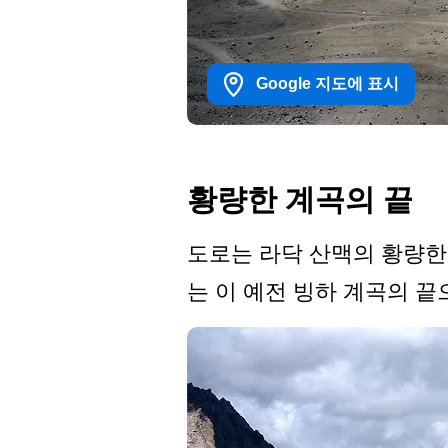
Google 지도에 표시
황량한 계곡의 끝
도로는 라닥 산맥의 황량한
는 이 예전 빙하 계곡의 끝