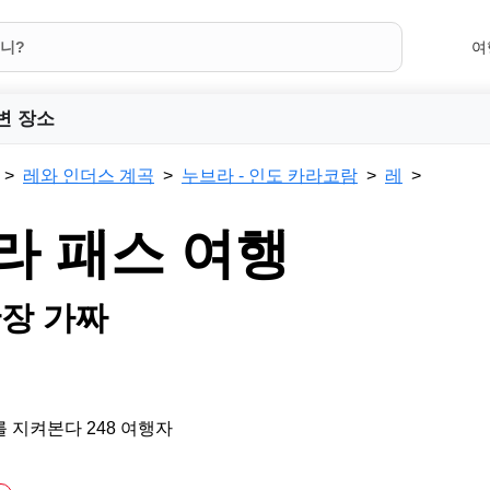
여
변 장소
레와 인더스 계곡
누브라 - 인도 카라코람
레
라 패스 여행
안장 가짜
 지켜본다 248 여행자