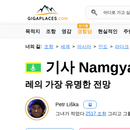
진기함
목적지
조항
영감
경험담
현실적인
주
너의 길:
조항
세계
아시아
인도
라다크
기사 Namgy
레의 가장 유명한 전망
Petr Liška
길
그녀가 적었다
2517 조항
그리고 그를