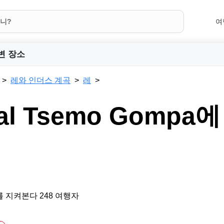
여
변 장소
레와 인더스 계곡
레
al Tsemo Gompa
 지켜본다 248 여행자