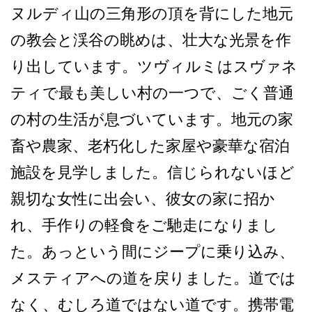
ヌルディ山の三角形の頂­を背にした地元
の教会と渓谷の眺めは、壮大な光景を­作
り出しています。ツヴィルミはスヴァネ
ティで最も­美しい村の一つで、ごく普通
の村の生活が息づいてい­ます。地元の家
畜や農家、老朽化した家屋や豪華な宿­泊
施設を見学しました。信じられないほど
親切な女性­に出会い、彼女の家に招か
れ、手作りの軽食をご馳走­になりまし
た。あっという間にジープに乗り込み、
メ­スティアへの道を戻りました。道では
なく、むしろ道­ではない道です。携帯電