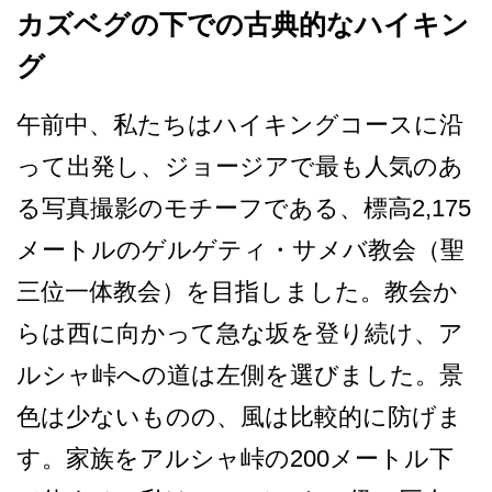
カズベグの下での古典的なハイキン
グ
午前中、私たちはハイキング­コースに沿
って出発し、ジョージアで最も人気のあ
る­写真撮影のモチーフである、標高2,175
メートル­のゲルゲティ・サメバ教会（聖
三位一体教会）を目指­しました。教会か
らは西に向かって急な坂を登り続け­、ア
ルシャ峠への道は左側を選びました。景
色は少な­いものの、風は比較的に防げま
す。家族をアルシャ峠­の200メートル下