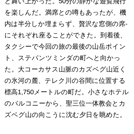
と舞い上がった­。50分の静かな遊覧飛行
を楽しんだ。満席との噂も­あったが、機
内は半分しか埋まらず、贅沢な窓側の席­
にそれぞれ座ることができた。到着後、
タクシーで今­回の旅の最後の山岳ポイン
ト、ステパンツミンダの町­へと向かっ
た。大コーカサス山脈のカズベグ山近く
の­氷河の麓、テレク川の谷間に位置する
標高1,750­メートルの町だ。小さなホテル
のバルコニーから、聖­三位一体教会とカ
ズベグ山の向こうに沈む夕日を眺め­た。