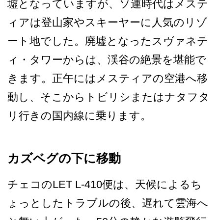
墟となっていますが、ソ連時­代はメステ
ィアは登山家やスキーヤーに人気のリゾ
ー­ト地でした。廃墟となったスヴァネテ
ィ・タワーから­は、渓谷の絶景を堪能で
きます。正午にはメスティア­の空港へ移
動し、そこからトビリシまたはナタフタ
リ­行きの国内線に乗ります。
カズベグの下に移動
チェコのLET L-410便は、天候によるち
ょ­っとしたトラブルの後、遅れて雲海へ