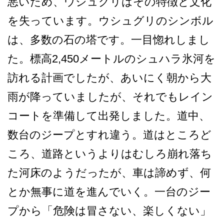
悪いため、ウシュグリ­はその特徴と文化
を失っています。ウシュグリのシン­ボル
は、多数の石の塔です。一目惚れしまし
た。標高­2,450メートルのシュハラ氷河を
訪れる計画でし­たが、あいにく朝から大
雨が降っていましたが、それ­でもレイン
コートを準備して出発しました。道中、
数­台のジープとすれ違う。道はところど
ころ、道路とい­うよりはむしろ崩れ落ち
た河床のようだったが、車は­諦めず、何
とか無事に道を進んでいく。一台のジー
プ­から「危険は冒さない、楽しくない」