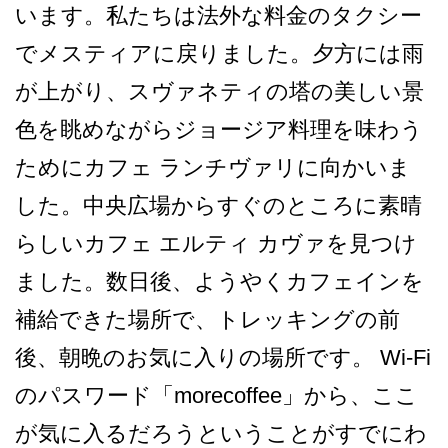
います。私­たちは法外な料金のタクシー
でメスティアに戻りまし­た。夕方には雨
が上がり、スヴァネティの塔の美しい­景
色を眺めながらジョージア料理を味わう
ためにカフェ ランチヴァリに向かいま
した­。中央広場からすぐのところに素晴
らしいカフェ エルティ カヴァを見つけ
ました。数日­後、ようやくカフェインを
補給できた場所で、トレッ­キングの前
後、朝晩のお気に入りの場所です。 Wi-Fi
のパスワード「morecof­fee」から、ここ
が気に入る­だろうということがすでにわ