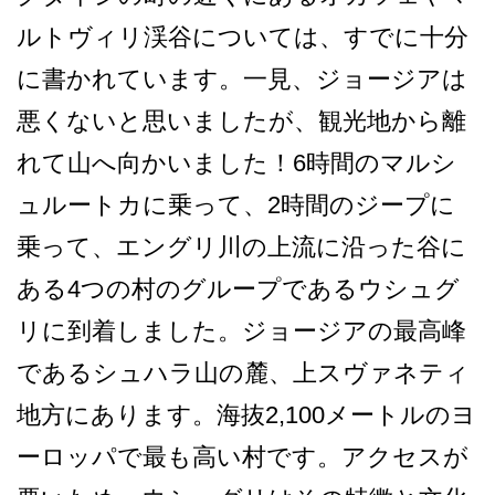
ルトヴィリ渓谷については、すでに十分
に­書かれています。一見、ジョージアは
悪くないと思い­ましたが、観光地から離
れて山へ向かいました！6時­間のマルシ
ュルートカに乗って、2時間のジープに
乗­って、エングリ川の上流に沿った谷に
ある4つの村の­グループであるウシュグ
リに到着しました。ジョージ­アの最高峰
であるシュハラ山の麓、上スヴァネティ
地­方にあります。海抜2,100メートルのヨ
ーロッパ­で最も高い村です。アクセスが