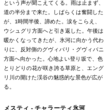
という声が聞こ­えてくる。雨は止まず、
道の半分まで来た。しばらく­は奮闘した
が、1時間半後、諦めた。涙をこらえ、
ウ­シュグリ方面へと引き返した。午後は
暖かくなってき­たが、氷河に向かう代わ
りに、反対側のグヴィバリ・­グヴィバニ
方面へ向かった。心地よい登り坂で、色
と­りどりの花が咲き誇る草原と、エング
リ川の開けた渓­谷の魅惑的な景色が広が
る。
メスティ - チャラーティ氷河