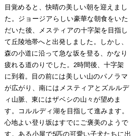
目覚めると、快晴の美しい朝­を迎えまし
た。ジョージアらしい豪華な朝食をいた
だ­いた後、メスティアの十字架を目指し
て丘陵地帯へと­出発しました。しかし、
森の小道に沿って急な坂を登­る、かなり
疲れる道のりでした。2時間後、十字架
に­到着。目の前には美しい山のパノラマ
が広がり、南に­はメスティアとズルルデ
ィ山脈、東にはザベシの山々­が望めま
す。コルルディ湖を目指して進みます。
心地­よい登り坂はすでにご褒美のようで
す。ある小屋で5­匹の可愛い子犬たちに出