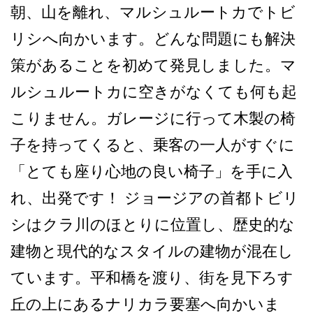
朝、山を離れ、マルシュルー­トカでトビ
リシへ向かいます。どんな問題にも解決
策­があることを初めて発見しました。マ
ルシュルートカ­に空きがなくても何も起
こりません。ガレージに行っ­て木製の椅
子を持ってくると、乗客の一人がすぐに
「­とても座り心地の良い椅子」を手に入
れ、出発です！ ジョージアの首都トビリ
シは­クラ川のほとりに位置し、歴史的な
建物と現代的なス­タイルの建物が混在し
ています。平和橋を渡り、街を­見下ろす
丘の上にあるナリカラ要塞へ向かいま