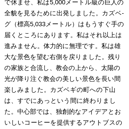
で休ませ、私は5,000メート­ル級の巨人の
全貌を見るために出発しました。カズベ­
グ（標高5,033メートル）はもうすぐ手の
届くと­ころにあります。私はそれ以上は
進みません。体力的­に無理です。私は雄
大な景色を望む右側を戻りました­。残り
の家族と合流し、教会の上から、太陽の
光が降­り注ぐ教会の美しい景色を長い間
楽しみました。カズ­ベギの町への下山
は、すでにあっという間に終わりま­し
た。中心部では、独創的なアイデアとお
いしいコー­ヒーを提供するアウトブスの