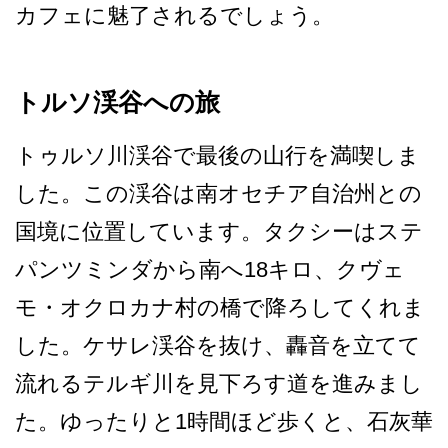
カフェに魅了されるでし­ょう。
トルソ渓谷への旅
トゥルソ川渓谷で最後の山行­を満喫しま
した。この渓谷は南オセチア自治州との
国­境に位置しています。タクシーはステ
パンツミンダか­ら南へ18キロ、クヴェ
モ・オクロカナ村の橋で降ろ­してくれま
した。ケサレ渓谷を抜け、轟音を立てて
流­れるテルギ川を見下ろす道を進みまし
た。ゆったりと­1時間ほど歩くと、石灰華