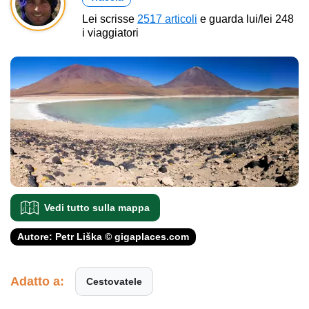
Lei scrisse
2517 articoli
e guarda lui/lei 248
i viaggiatori
Vedi tutto sulla mappa
Autore: Petr Liška © gigaplaces.com
Adatto a:
Cestovatele