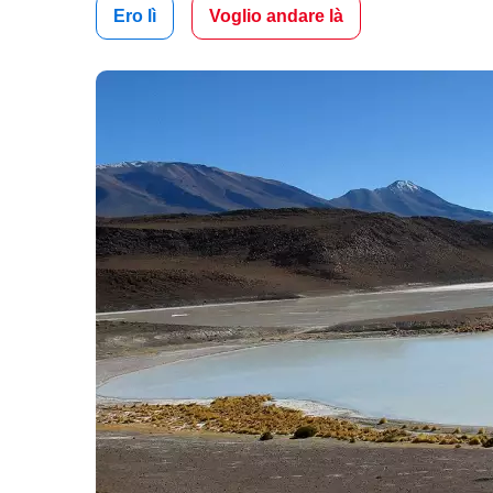
Ero lì
Voglio andare là