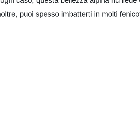
 ogni caso, questa bellezza alpina richiede
ltre, puoi spesso imbatterti in molti fenico