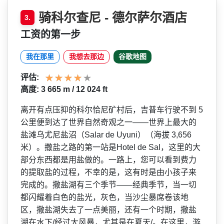
骑科尔查尼 - 德尔萨尔酒店
3.
工资的第一步
我在那里
我想去那边
谷歌地图
评估:
高度: 3 665 m / 12 024 ft
离开有点压抑的科尔恰尼矿村­后，吉普车行驶不到 5
公里便到达了世界自然奇观之一——世界上最大的
盐滩乌尤尼盐沼（Salar de Uyuni）（海拔 3,656
米）。撒盐之路的第一站是Hotel de Sal，这里的大
部分东西都­是用盐做的。一路上，您可以看到费力
的提取盐的过程­，不幸的是，这有时是由小孩子来
完成的。撒盐湖有三­个季节——经典季节，当一切
都闪耀着白­色的盐光，灰色，当沙尘暴席卷该地
区，撒盐湖失去了­一点美丽，还有一个时期，撒盐
湖在水下/经过大风暴­，尤其是在夏天/。在这里，游