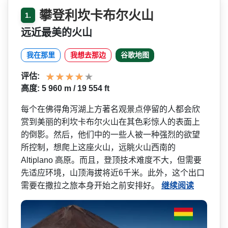
攀登利坎卡布尔火山
1.
远近最美的火山
我在那里
我想去那边
谷歌地图
评估:
高度: 5 960 m / 19 554 ft
每个在佛得角泻湖上方著名观­景点停留的人都会欣
赏到美丽的利坎卡布尔火山在其色­彩惊人的表面上
的倒影。然后，他们中的一些人被一种­强烈的欲望
所控制，想爬上这座火山，远眺火山西南的
Altiplano 高原。而且，登顶技术难度不­大，但需要
先适应环境，山顶海拔将近6千米。此外，­这个出口
需要在撒拉之旅本身开始之前安排好。
继续阅读