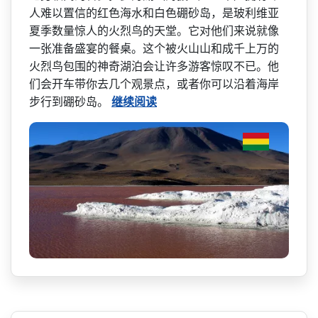
人难以置信的红色­海水和白色硼砂岛，是玻利维亚
夏季数量惊人的火烈鸟­的天堂。它对他们来说就像
一张准备盛宴的餐桌。这个­被火山山和成千上万的
火烈鸟包围的神奇湖泊会让许多­游客惊叹不已。他
们会开车带你去几个观景点，或者你­可以沿着海岸
步行到硼砂岛。
继续阅读