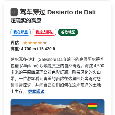
驾车穿过 Desierto de Dali
8.
超现实的高原
我在那里
我想去那边
谷歌地图
评估:
高度: 4 700 m / 15 420 ft
萨尔瓦多·达利 (Salvatore Dalí) 笔下的高原阿尔蒂普
拉诺 (Altiplano) 沙漠是真正的自然奇观。海拔 4,500
多米的平原四周环绕着色彩斑­斓、略带风化的火山
带。一位游客看到害羞的骆驼在这­里四处奔跑时感
到非常惊讶，并问自己它们如何在这片­荒凉的土地
上生存。
继续阅读