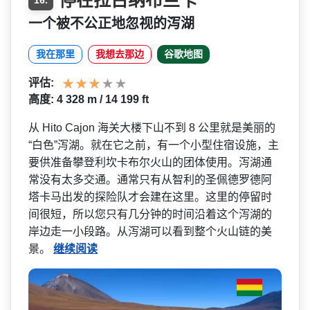
停在拉古纳布兰卡
16.
一个被不公正地忽视的泻湖
我在那里
我想去那边
谷歌地图
评估:
高度: 4 328 m / 14 199 ft
从 Hito Cajon 海关大楼下山不到 8 公里就是美丽的
“白色”泻湖­。就在它之前，有一个小型住宿设施，主
要供准备攀登­利坎卡布尔火山的团体使用。泻湖通
常没有太多交通。­通常只有从智利的圣佩德罗德阿
塔卡马出发的探险队才­会建在这里。这里的停留时
间很短，所以您只有几分钟­的时间沿着这个泻湖的
岸边走一小段路。从泻湖可以看­到整个火山链的美
景。
继续阅读