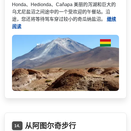
Honda、Hedionda、Ca­ňapa 美丽的泻湖和巨大的
乌尤尼盐­沼之间途中的一个受欢迎的午餐站。沿
途，您还将等待­驾车穿过较小的奇瓜纳盐沼。
继续
阅读
从阿图尔奇步行
14.