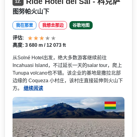
Ride Hotel del Sal - 科克萨
12.
图努帕火山下
我在那里
我想去那边
谷歌地图
评估:
高度: 3 680 m / 12 073 ft
从Solné Hotel出发，绝大多数游客­继续前往
Incahuasi Island，不过延长一天的salar tour，爬上
Tunupa volcano也不错。该企业的基地­是撒拉北部
边缘的 Coqueza 小村庄，该村庄直接延伸到火山下
方。
继续阅读