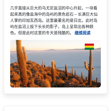
几乎直接从巨大的乌尤尼盐沼­的中心升起，一块看
起来真的像盐海中的岛屿的黑色岩­石 – 长满巨大仙
人掌的印加瓦西岛­。这里最著名的是日出，此时岛
屿在盐沼上投下长长的­影子，岛上呈现出各种颜
色。但是此时这里的冬天是残­酷的。
继续阅读