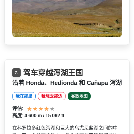
驾车穿越泻湖王国
7.
沿着 Honda、Hedionda 和 Caňapa 泻湖
我在那里
我想去那边
谷歌地图
评估:
高度: 4 600 m / 15 092 ft
在科罗拉多红色泻湖和巨大的­乌尤尼盐湖之间的中