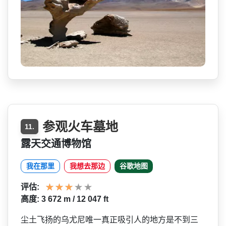
参观火车墓地
11.
露天交通博物馆
我在那里
我想去那边
谷歌地图
评估:
高度: 3 672 m / 12 047 ft
尘土飞扬的乌尤尼唯一真正吸­引人的地方是不到三