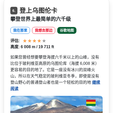
登上乌图伦卡
6.
攀登世界上最简单的六千级
我在那里
我想去那边
谷歌地图
评估:
高度: 6 008 m / 19 711 ft
如果您曾经想要攀登海拔六千­米以上的山峰，没有
比位于玻利维亚高原的乌图伦库（­海拔 6,008 米）
更容易的目的地了。它是­一座没有冰川的双峰火
山，所以在天气稳定的玻利维亚­冬季，即使是没有
登山野心的普通登山者也是一个轻松­的目的地
继续
阅读