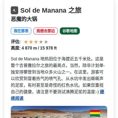
Sol de Manana 之旅
4.
恶魔的大锅
我在那里
我想去那边
谷歌地图
评估:
高度: 4 870 m / 15 978 ft
Sol de Manana 地热田位于海拔近五千米处。­这是
整个吉普撒拉尔之旅的最高点，当然，除非计划单­
独安排攀登到当地众多火山之一。在这里，游客可
以欣­赏到冒着热气的喷气孔、从水坑中发出嘶嘶声
的泥浆，­有时甚至是奇怪的红色水坑。如果您重视
自己的健康，­请注意不要测试沸腾泥浆的温度:-)
继
续阅读