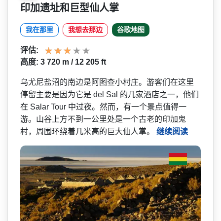
印加遗址和巨型仙人掌
我在那里
我想去那边
谷歌地图
评估:
高度: 3 720 m / 12 205 ft
乌尤尼盐沼的南边是阿图查小­村庄。游客们在这里
停留主要是因为它是 del Sal 的几家酒店之一，他们
在 Salar Tour 中过夜。然而，有一个景点值­得一
游。山谷上方不到一公里处是一个古老的印加鬼
村­，周围环绕着几米高的巨大仙人掌。
继续阅读