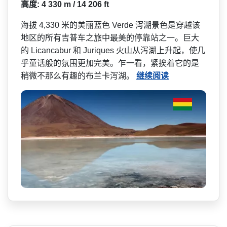
高度: 4 330 m / 14 206 ft
海拔 4,330 米的美丽蓝色 Verde 泻湖景色是穿越该
地区的所有­吉普车之旅中最美的停靠站之一。巨大
的 Licancabur 和 Juriques 火山从泻湖上升起，使几
乎童­话般的氛围更加完美。乍一看，紧挨着它的是
稍微不那­么有趣的布兰卡泻湖。
继续阅读