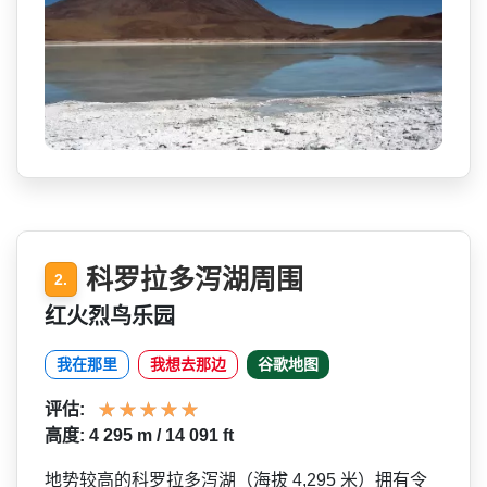
科罗拉多泻湖周围
2.
红火烈鸟乐园
我在那里
我想去那边
谷歌地图
评估:
高度: 4 295 m / 14 091 ft
地势较高的科罗拉多泻湖（海拔 4,295 米）拥有令