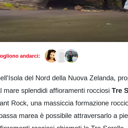
ogliono andarci:
ell'Isola del Nord della Nuova Zelanda, prop
l mare splendidi affioramenti rocciosi
Tre S
phant Rock, una massiccia formazione rocci
 bassa marea è possibile attraversarlo a pi