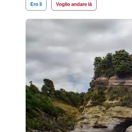
Ero lì
Voglio andare là