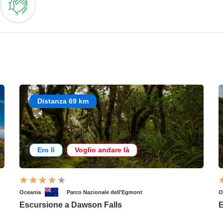
Distanza 69 km
Ero lì
Voglio andare là
Oceania
Parco Nazionale dell'Egmont
O
Escursione a Dawson Falls
E