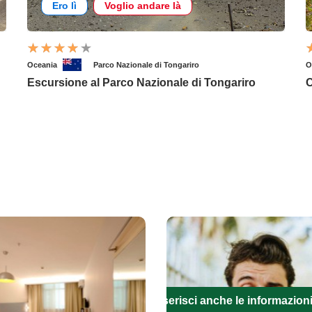
Ero lì
Voglio andare là
Oceania
Parco Nazionale di Tongariro
O
Escursione al Parco Nazionale di Tongariro
C
Inserisci anche le informazion