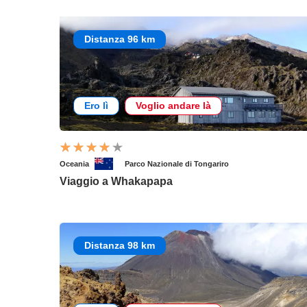
Distanza 96 km
Ero lì
Voglio andare là
Oceania
Parco Nazionale di Tongariro
Viaggio a Whakapapa
Distanza 98 km