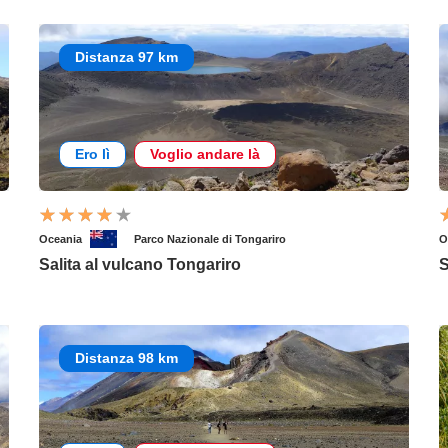
Distanza 97 km
Ero lì
Voglio andare là
Oceania
Parco Nazionale di Tongariro
O
Salita al vulcano Tongariro
S
Distanza 98 km