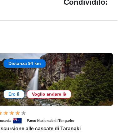
Condividilo:
Distanza 94 km
Ero lì
Voglio andare là
ceania
Parco Nazionale di Tongariro
scursione alle cascate di Taranaki