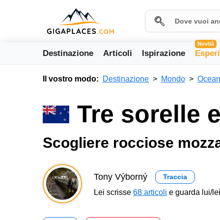
Novità
Destinazione
Articoli
Ispirazione
Esper
Il vostro modo:
Destinazione
Mondo
Ocean
Tre sorelle
Scogliere rocciose mozza
Tony Výborný
Traccia
Lei scrisse
68 articoli
e guarda lui/lei