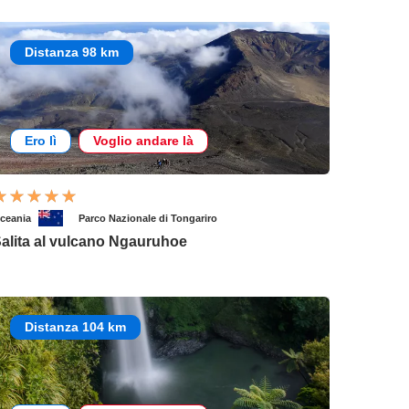
Distanza 98 km
Ero lì
Voglio andare là
ceania
Parco Nazionale di Tongariro
alita al vulcano Ngauruhoe
Distanza 104 km