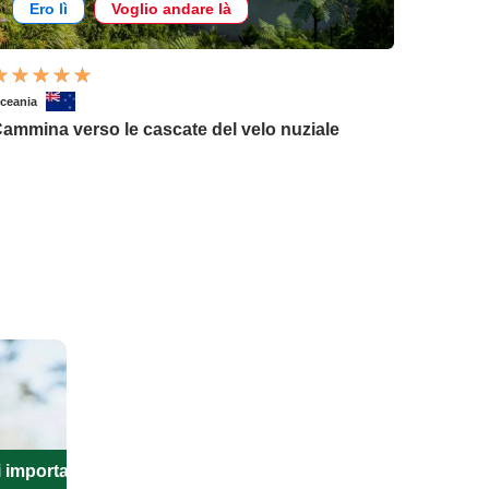
Ero lì
Voglio andare là
ceania
ammina verso le cascate del velo nuziale
i importanti