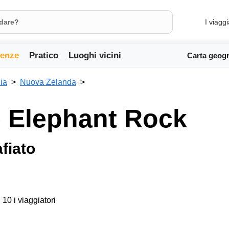
I viaggi
ienze
Pratico
Luoghi vicini
Carta geogr
ia
Nuova Zelanda
 e Elephant Rock
fiato
 10 i viaggiatori