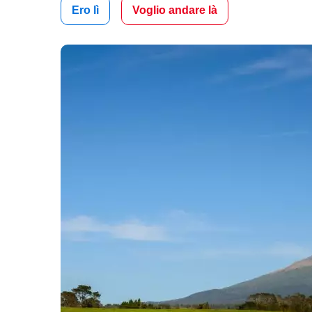
Ero lì
Voglio andare là