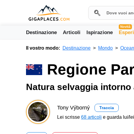
Novità
Destinazione
Articoli
Ispirazione
Esper
Il vostro modo:
Destinazione
Mondo
Ocean
Regione Par
Natura selvaggia intorno
Tony Výborný
Traccia
Lei scrisse
68 articoli
e guarda lui/lei