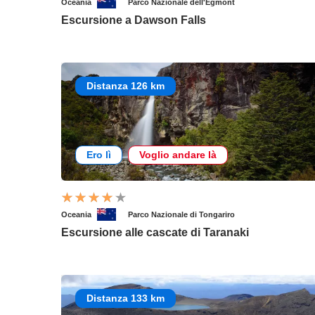
Oceania
Parco Nazionale dell'Egmont
Escursione a Dawson Falls
Distanza 126 km
Ero lì
Voglio andare là
Oceania
Parco Nazionale di Tongariro
Escursione alle cascate di Taranaki
Distanza 133 km