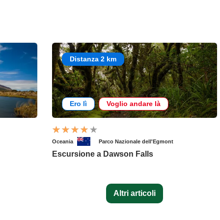
Distanza 2 km
Ero lì
Voglio andare là
Oceania
Parco Nazionale dell'Egmont
Escursione a Dawson Falls
Altri articoli