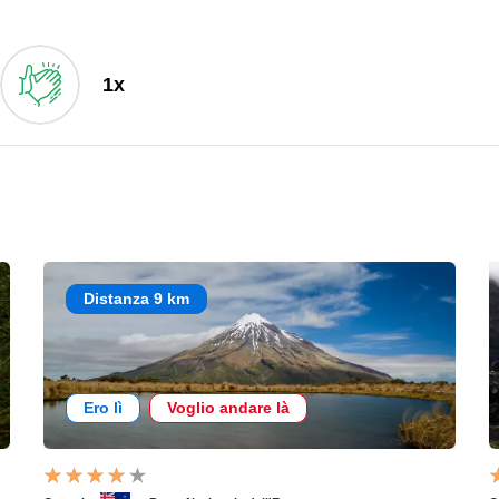
1x
Distanza 9 km
Ero lì
Voglio andare là