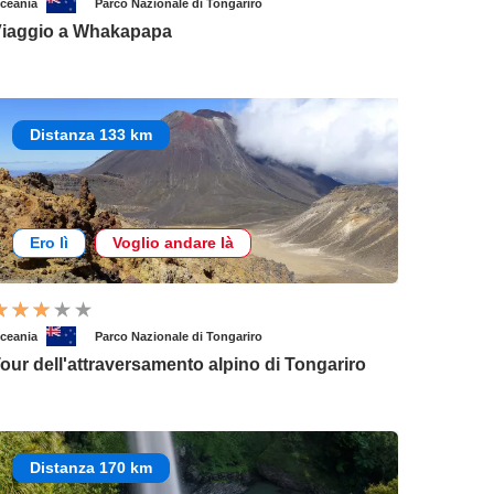
ceania
Parco Nazionale di Tongariro
iaggio a Whakapapa
Distanza 133 km
Ero lì
Voglio andare là
ceania
Parco Nazionale di Tongariro
our dell'attraversamento alpino di Tongariro
Distanza 170 km