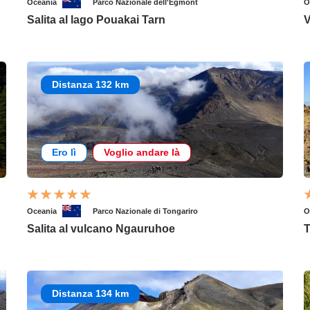
Oceania
Parco Nazionale dell'Egmont
O
Salita al lago Pouakai Tarn
V
Distanza 132 km
Ero lì
Voglio andare là
Oceania
Parco Nazionale di Tongariro
O
Salita al vulcano Ngauruhoe
T
Distanza 134 km