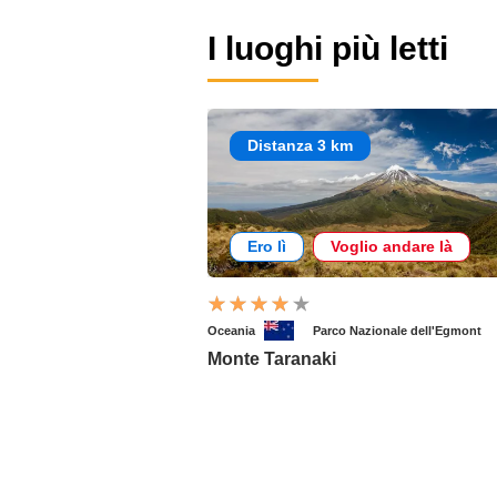
I luoghi più letti
Distanza 3 km
Ero lì
Voglio andare là
Oceania
Parco Nazionale dell'Egmont
Monte Taranaki