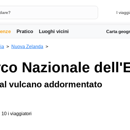
I viaggi
ienze
Pratico
Luoghi vicini
Carta geogr
ia
Nuova Zelanda
co Nazionale dell
 al vulcano addormentato
 10 i viaggiatori