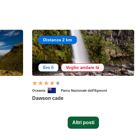
Distanza 2 km
Ero lì
Voglio andare là
Oceania
Parco Nazionale dell'Egmont
Dawson cade
Altri posti