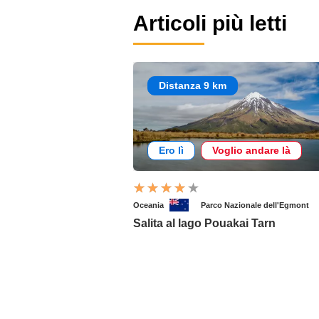
Articoli più letti
Distanza 9 km
Ero lì
Voglio andare là
Oceania
Parco Nazionale dell'Egmont
Salita al lago Pouakai Tarn