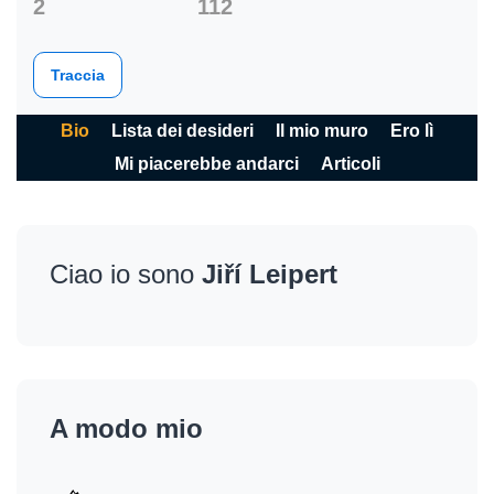
2
112
Traccia
Bio
Lista dei desideri
Il mio muro
Ero lì
Mi piacerebbe andarci
Articoli
Ciao io sono
Jiří Leipert
A modo mio