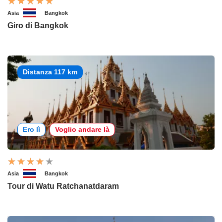
Asia
Bangkok
Giro di Bangkok
Distanza 117 km
Ero lì
Voglio andare là
Asia
Bangkok
Tour di Watu Ratchanatdaram