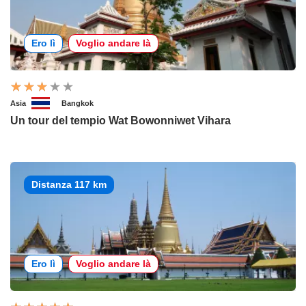
Ero lì
Voglio andare là
Asia
Bangkok
Un tour del tempio Wat Bowonniwet Vihara
Distanza 117 km
Ero lì
Voglio andare là