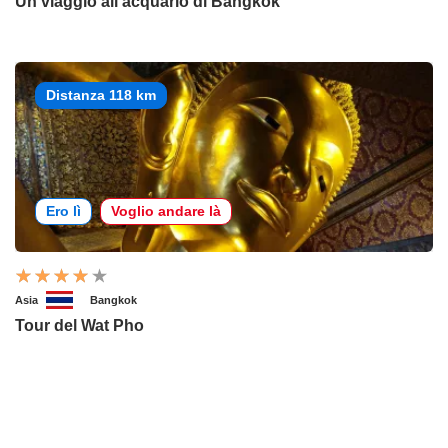
Un viaggio all'acquario di Bangkok
Distanza 118 km
Ero lì
Voglio andare là
Asia
Bangkok
Tour del Wat Pho