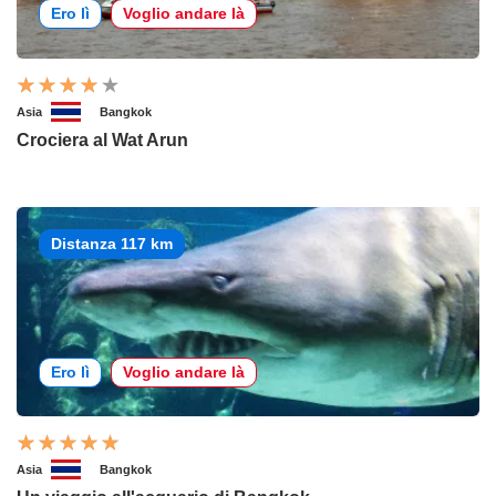
Ero lì
Voglio andare là
Asia
Bangkok
Crociera al Wat Arun
Distanza 117 km
Ero lì
Voglio andare là
Asia
Bangkok