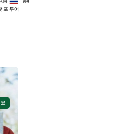
아시아
방콕
왓 포 투어
세요