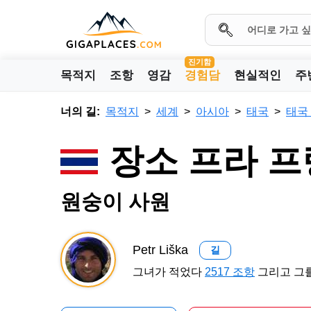
진기함
목적지
조항
영감
경험담
현실적인
주
너의 길:
목적지
세계
아시아
태국
태국
장소 프라 프
원숭이 사원
Petr Liška
길
그녀가 적었다
2517 조항
그리고 그를