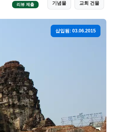
기념물
교회 건물
리뷰 제출
삽입됨: 03.06.2015