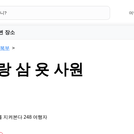
여
변 장소
 북부
랑 삼 욧 사원
 지켜본다 248 여행자