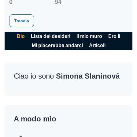
0
94
Traccia
Bio
Lista dei desideri
Il mio muro
Ero lì
Mi piacerebbe andarci
Articoli
Ciao io sono
Simona Slaninová
A modo mio