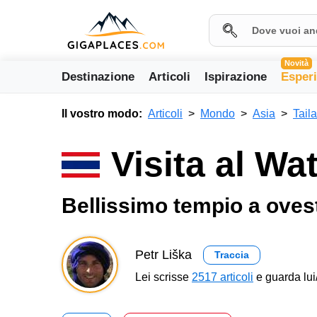
Novità
Destinazione
Articoli
Ispirazione
Esper
Il vostro modo:
Articoli
Mondo
Asia
Tail
Visita al W
Bellissimo tempio a oves
Petr Liška
Traccia
Lei scrisse
2517 articoli
e guarda lui/