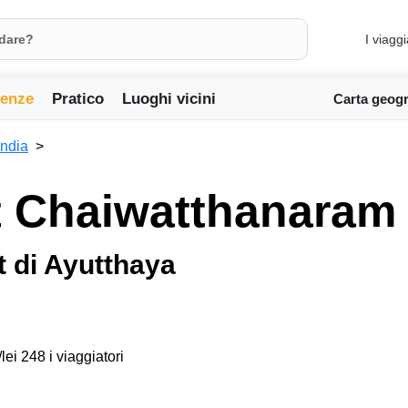
I viaggi
ienze
Pratico
Luoghi vicini
Carta geogr
andia
at Chaiwatthanaram
t di Ayutthaya
lei 248 i viaggiatori