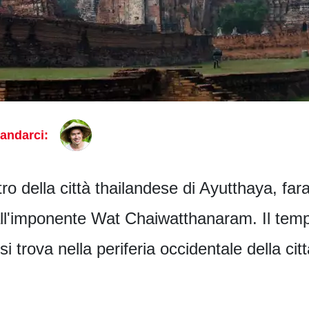
andarci:
ro della città thailandese di Ayutthaya, farai
all'imponente Wat Chaiwatthanaram. Il temp
i trova nella periferia occidentale della cit